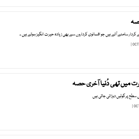
حصہ
ردار سامنے آتے ہیں جو افسانوی کرداروں سے بھی زیادہ حیرت انگیز ہوتے ہیں ۔
ت میں تھی دُنیا آخری حصہ
سطح پرگوٹیں دوڑائی جاتی ہیں