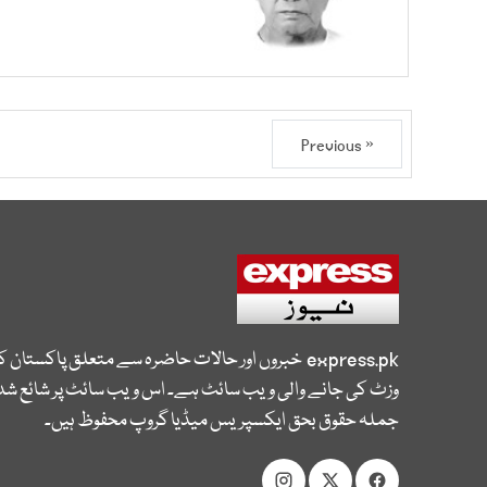
« Previous
express.pk
خبروں اور حالات حاضرہ سے متعلق پاکستان 
وزٹ کی جانے والی ویب سائٹ ہے۔ اس ویب سائٹ پر شائع شدہ
جملہ حقوق بحق ایکسپریس میڈیا گروپ محفوظ ہیں۔