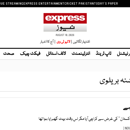
IVE STREAMING
EXPRESS ENTERTAINMENT
CRICKET PAKISTAN
TODAY'S PAPER
AUGUST 10, 2026
اشتہار لگائیں |
| آج کا اخبار
ر نیشنل
ٹاپ ٹرینڈ
انٹرٹینمنٹ
لائف اسٹائل
فیکٹ چیک
صحت
نہ بریلوی
 ہے
 پاکستان‘‘ کی غرض سے کراچی آیا مگر اس وقت بہت گھبرایا ہوا تھا