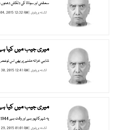
سمفنی اور سوناتا کی دلکش دھنوں م
تشنہ بریلوی
| SEP 04, 2015 12:32 AM |
میری جیب میں کیا ہ
شاہی خزانہ ملنے پر بھی اس نوعمر شاع
تشنہ بریلوی
| AUG 30, 2015 12:41 AM |
میری جیب میں کیا ہ
یہ شہرکانپور ہے اور وقت ہے 1944 یعنی تقسیم ِہند سے تین سال پہلے کا زمانہ ۔
تشنہ بریلوی
| AUG 29, 2015 01:01 AM |