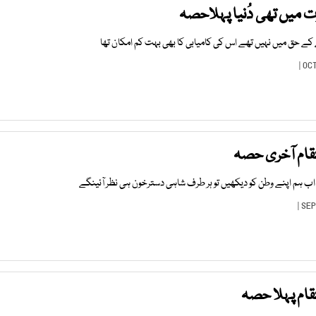
میں تھی دُنیا پہلاحصہ
 حق میں نہیں تھے اس کی کامیابی کا بھی بہت کم امکان تھا
تقام آخری حصہ
ب ہم اپنے وطن کو دیکھیں تو ہر طرف شاہی دسترخون ہی نظر آئینگے
قام پہلا حصہ