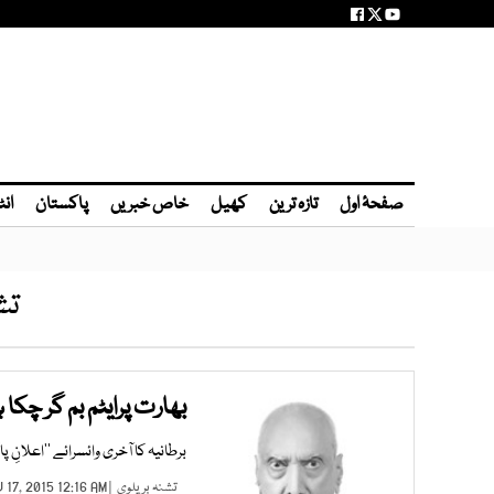
صفحۂ اول
تازہ ترین
کھیل
خاص خبریں
پاکستان
انٹ
تش
بھارت پرایٹم بم گر چکا
برطانیہ کا آخری وائسرائے ’’اعلانِ
تشنہ بریلوی
| NOV 17, 2015 12:16 AM |