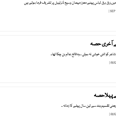
یںزرق برق لباس پہنے معزز مہمان وسیع ڈنرٹیبل پر تشریف فرما ہوتے ہیں
ے آخری حصہ
ر کو اتنی خوشی نہ ہوتی ۔ وہ فاتحِ عالم بن چکا تھا۔
ے پہلاحصہ