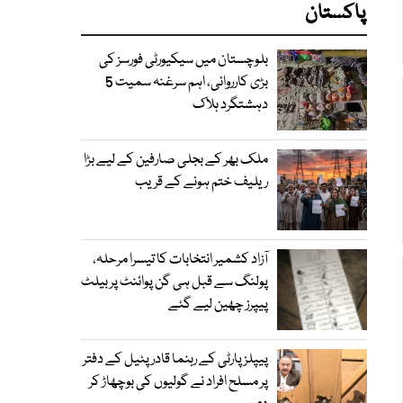
پاکستان
بلوچستان میں سیکیورٹی فورسز کی
بڑی کارروائی، اہم سرغنہ سمیت 5
دہشتگرد ہلاک
ملک بھر کے بجلی صارفین کے لیے بڑا
ریلیف ختم ہونے کے قریب
آزاد کشمیر انتخابات کا تیسرا مرحلہ،
پولنگ سے قبل ہی گن پوائنٹ پر بیلٹ
پیپرز چھین لیے گئے
پیپلز پارٹی کے رہنما قادر پٹیل کے دفتر
پر مسلح افراد نے گولیوں کی بوچھاڑ کر