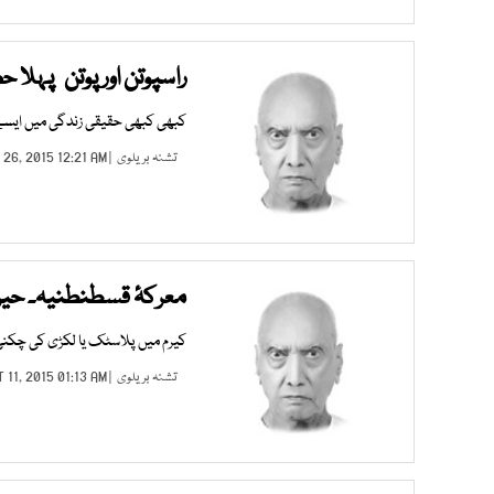
راسپوتن اور پوتن پہلا 
کبھی کبھی حقیقی زندگی میں ایسے ک
تشنہ بریلوی
| OCT 26, 2015 12:21 AM |
معرکۂ قسطنطنیہ۔ حیر
کیرم میں پلاسٹک یا لکڑی کی چکنی 
تشنہ بریلوی
| OCT 11, 2015 01:13 AM |