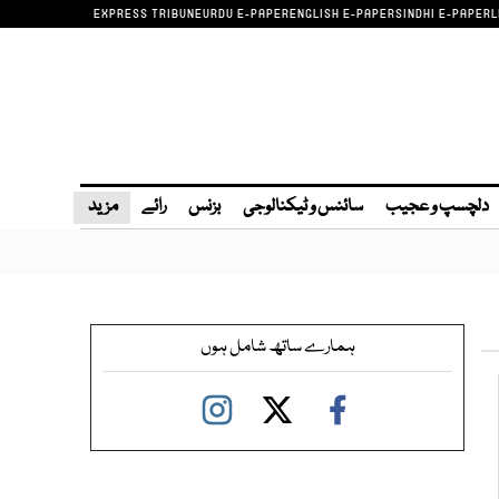
EXPRESS TRIBUNE
URDU E-PAPER
ENGLISH E-PAPER
SINDHI E-PAPER
L
دلچسپ و عجیب
سائنس و ٹیکنالوجی
بزنس
رائے
مزید
ہمارے ساتھ شامل ہوں