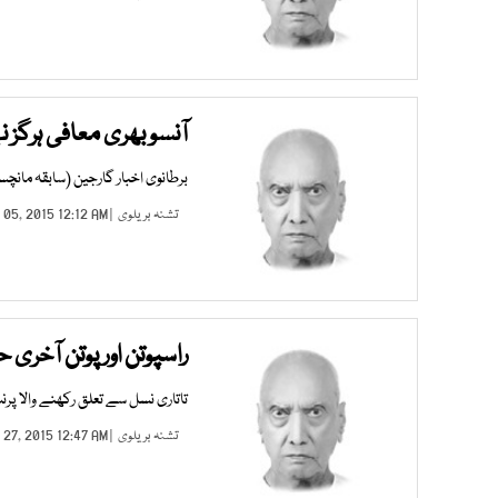
آنسو بھری معافی ہرگز 
برطانوی اخبار گارجین (سابقہ مانچسٹر
تشنہ بریلوی
| NOV 05, 2015 12:12 AM |
راسپوتن اور پوتن آخری 
تاتاری نسل سے تعلق رکھنے والا پ
تشنہ بریلوی
| OCT 27, 2015 12:47 AM |