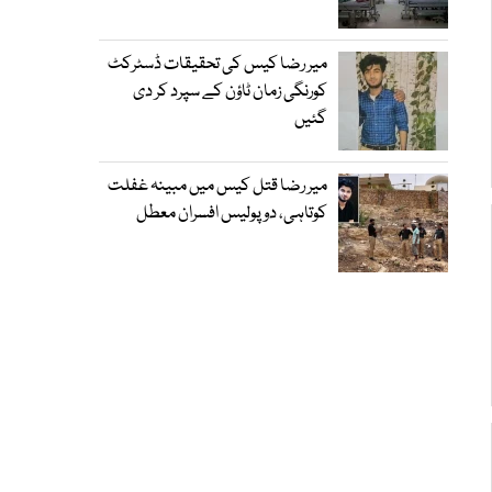
میر رضا کیس کی تحقیقات ڈسٹرکٹ
کورنگی زمان ٹاؤن کے سپرد کر دی
گئیں
میر رضا قتل کیس میں مبینہ غفلت
کوتاہی، دو پولیس افسران معطل