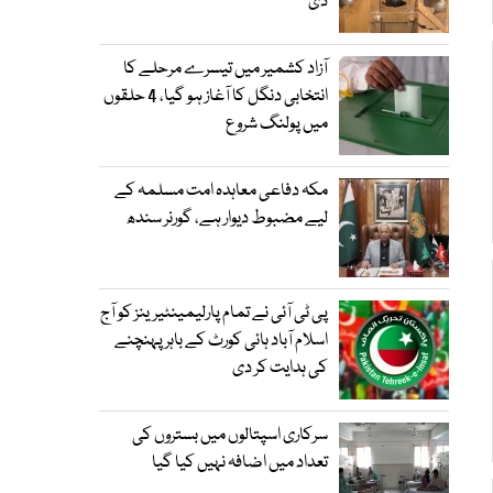
دی
آزاد کشمیر میں تیسرے مرحلے کا
انتخابی دنگل کا آغاز ہو گیا، 4 حلقوں
میں پولنگ شروع
مکہ دفاعی معاہدہ امت مسلمہ کے
لیے مضبوط دیوار ہے، گورنر سندھ
پی ٹی آئی نے تمام پارلیمینٹیرینز کو آج
اسلام آباد ہائی کورٹ کے باہر پہنچنے
کی ہدایت کر دی
سرکاری اسپتالوں میں بستروں کی
تعداد میں اضافہ نہیں کیا گیا