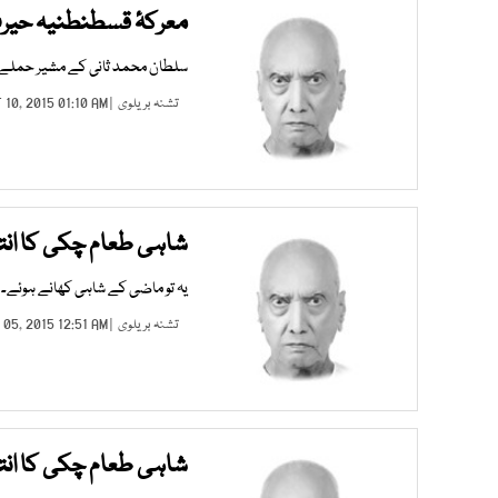
معرکۂ قسطنطنیہ حیرت 
سلطان محمد ثانی کے مشیر حملے کے
تشنہ بریلوی
| OCT 10, 2015 01:10 AM |
شاہی طعام چکی کا ان
یہ تو ماضی کے شاہی کھانے ہوئے۔ ا
تشنہ بریلوی
| SEP 05, 2015 12:51 AM |
شاہی طعام چکی کا انت