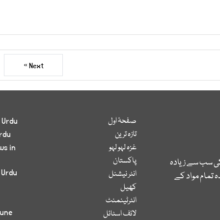
Next »
صفحۂ اول
 Urdu
تازہ ترین
rdu
غزہ لہو لہو
ws in
پاکستان
کی سب سے زیادہ
 Urdu
انٹر نیشنل
 تمام مواد کے
کھیل
انٹرٹینمنٹ
bune
لائف اسٹائل