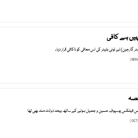
نہیں ہے کافی
 گارجین) نے ٹونی بلیئر کی اس معافی کو ناکافی قرار دیا۔
حصہ
رنس فیلکس یوسپوف حسین و جمیل ہونے کے ساتھ بیحد دولت مند بھی تھا