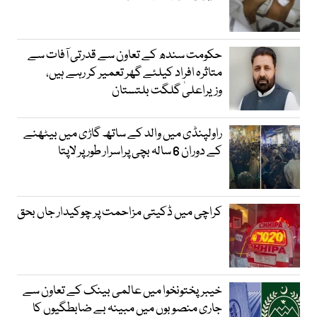
حکومت سندھ کے تعاون سے قدرتی آفات سے
متاثرہ افراد کیلئے گھر تعمیر کر رہے ہیں،
وزیراعلیٰ گلگت بلتستان
راولپنڈی میں والد کے ساتھ گاڑی میں بیٹھنے
کے دوران 6 سالہ بچی پراسرار طور پر لاپتا
کراچی میں ڈکیتی مزاحمت پر چوکیدار جاں بحق
خیبرپختونخوا میں عالمی بینک کے تعاون سے
جاری منصوبوں میں مبینہ بے ضابطگیوں کا