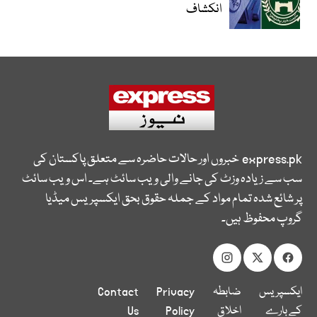
انکشاف
express.pk
خبروں اور حالات حاضرہ سے متعلق پاکستان کی
سب سے زیادہ وزٹ کی جانے والی ویب سائٹ ہے۔ اس ویب سائٹ
پر شائع شدہ تمام مواد کے جملہ حقوق بحق ایکسپریس میڈیا
گروپ محفوظ ہیں۔
ایکسپریس
ضابطہ
Privacy
Contact
کے بارے
اخلاق
Policy
Us