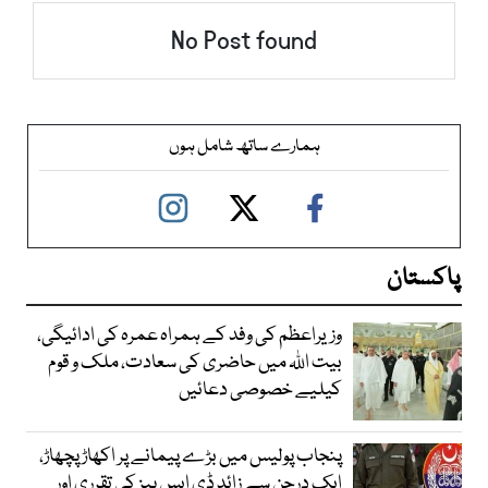
No Post found
ہمارے ساتھ شامل ہوں
پاکستان
وزیراعظم کی وفد کے ہمراہ عمرہ کی ادائیگی،
بیت اللہ میں حاضری کی سعادت، ملک و قوم
کیلیے خصوصی دعائیں
پنجاب پولیس میں بڑے پیمانے پر اکھاڑ پچھاڑ،
ایک درجن سے زائد ڈی ایس پیز کی تقرری اور