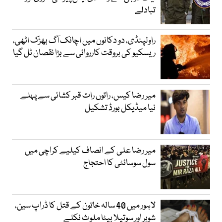
تبادلے
راولپنڈی، دو دکانوں میں اچانک آگ بھڑک اٹھی،
ریسکیو کی بروقت کارروائی سے بڑا نقصان ٹل گیا
میر رضا کیس، راتوں رات قبر کشائی سے پہلے
نیا میڈیکل بورڈ تشکیل
میر رضا علی کے انصاف کیلیے کراچی میں
سول سوسائٹی کا احتجاج
لاہور میں 40 سالہ خاتون کے قتل کا ڈراپ سین،
شوہر اور سوتیلا بیٹا ملوث نکلے