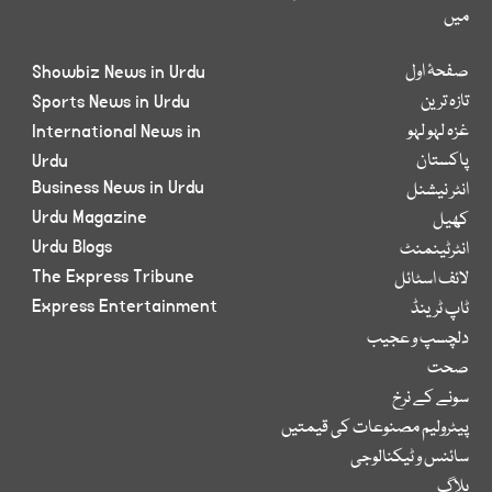
میں
صفحۂ اول
Showbiz News in Urdu
تازہ ترین
Sports News in Urdu
غزہ لہو لہو
International News in
پاکستان
Urdu
Business News in Urdu
انٹر نیشنل
Urdu Magazine
کھیل
Urdu Blogs
انٹرٹینمنٹ
The Express Tribune
لائف اسٹائل
Express Entertainment
ٹاپ ٹرینڈ
دلچسپ و عجیب
صحت
سونے کے نرخ
پیٹرولیم مصنوعات کی قیمتیں
سائنس و ٹیکنالوجی
بلاگ