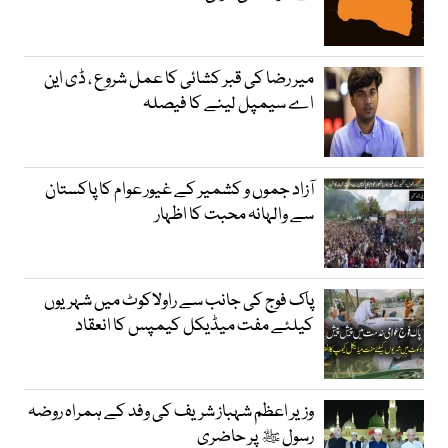
میر رضا کی قبر کشائی کا عمل شروع ، ڈی این
اے سیمپل لینے کا فیصلہ
آزاد جموں و کشمیر کے غیور عوام کا پاکستان
سے والہانہ محبت کا اظہار
پاک فوج کی جانب سے راولاکوٹ میں شہریوں
کیلئے مفت میڈیکل کیمپس کا انعقاد
وزیر اعظم شہباز شریف کی وفد کے ہمراہ روضہ
رسول ﷺ پر حاضری