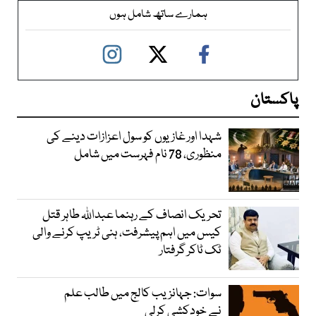
ہمارے ساتھ شامل ہوں
پاکستان
شہدا اور غازیوں کو سول اعزازات دینے کی
منظوری، 78 نام فہرست میں شامل
تحریک انصاف کے رہنما عبداللہ طاہر قتل
کیس میں اہم پیشرفت، ہنی ٹریپ کرنے والی
ٹک ٹاکر گرفتار
سوات: جہانزیب کالج میں طالب علم
نے خودکشی کرلی