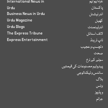
غزہ لہو لہو
International News in
پاکستان
Urdu
Business News in Urdu
انٹر نیشنل
Urdu Magazine
کھیل
Urdu Blogs
انٹرٹینمنٹ
The Express Tribune
لائف اسٹائل
Express Entertainment
ٹاپ ٹرینڈ
دلچسپ و عجیب
صحت
سونے کے نرخ
پیٹرولیم مصنوعات کی قیمتیں
سائنس و ٹیکنالوجی
بلاگ
بزنس
ویڈیوز
جرائم