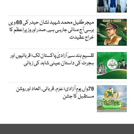
میجر طفیل محمد شہید نشان حیدر کی 68 ویں
برسی آج منائی جارہی ہے، صدر اور وزیراعظم کا
خراج عقیدت
تقسیمِ ہند سے آزادیٔ پاکستان تک؛ قربانیوں اور
ہجرت کی داستان عینی شاہد کی زبانی
79واں یومِ آزادی؛ عزم، قربانی، اتحاد اور روشن
مستقبل کا جشن