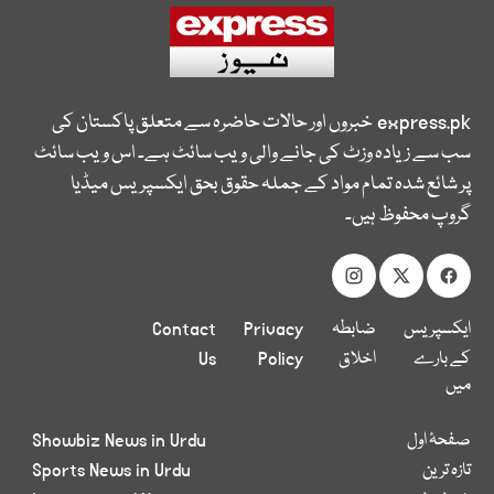
express.pk
خبروں اور حالات حاضرہ سے متعلق پاکستان کی
سب سے زیادہ وزٹ کی جانے والی ویب سائٹ ہے۔ اس ویب سائٹ
پر شائع شدہ تمام مواد کے جملہ حقوق بحق ایکسپریس میڈیا
گروپ محفوظ ہیں۔
ایکسپریس
ضابطہ
Privacy
Contact
کے بارے
اخلاق
Policy
Us
میں
صفحۂ اول
Showbiz News in Urdu
تازہ ترین
Sports News in Urdu