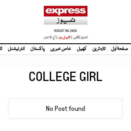
AUGUST 08, 2026
اشتہار لگائیں |
لائیو ٹی وی
| آج کا اخبار
صفحۂ اول
تازہ ترین
کھیل
خاص خبریں
پاکستان
انٹر نیشنل
ٹا
COLLEGE GIRL
No Post found