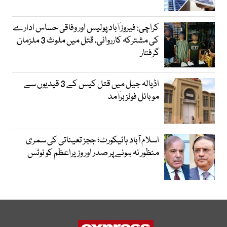
کراچی: فیروز آباد پولیس اور وفاقی حساس ادارے
کی مشترکہ کارروائی، قتل میں ملوث 3 ملزمان
گرفتار
اڈیالہ جیل میں قتل کیس کے 3 قیدیوں سے
موبائل فونز برآمد
اسلام آباد ہائیکورٹ؛ ججز تعیناتی کی سمری
منظور نہ ہونے پر صدر اور وزیراعظم کو نوٹس