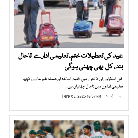
عید کی تعطیلات ختم، تعلیمی ادارے تاحال
بند، کل بھی چھٹی ہوگی
کئی اسکولوں اور کالجوں میں طلبہ، اساتذہ اور عملہ غیر حاضر، کچھ
تعلیمی اداروں میں تاحال چھٹیاں ہیں
ویب ڈیسک
| APR 03, 2025 10:57 AM |