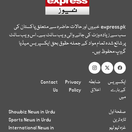
express.pk
خبروں اور حالات حاضرہ سے متعلق پاکستان کی
سب سے زیادہ وزٹ کی جانے والی ویب سائٹ ہے۔ اس ویب سائٹ
پر شائع شدہ تمام مواد کے جملہ حقوق بحق ایکسپریس میڈیا
گروپ محفوظ ہیں۔
ایکسپریس
ضابطہ
Privacy
Contact
کے بارے
اخلاق
Policy
Us
میں
صفحۂ اول
Showbiz News in Urdu
تازہ ترین
Sports News in Urdu
غزہ لہو لہو
International News in