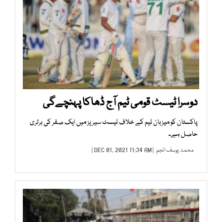
دوسرا ٹیسٹ قومی ٹیم آج ڈھاکا پہنچےگی
پاکستان کو میزبان ٹیم کے خلاف ٹیسٹ سیریز میں ایک صفر کی برتری
حاصل ہے۔
محمد یوسف انجم
| DEC 01, 2021 11:34 AM |