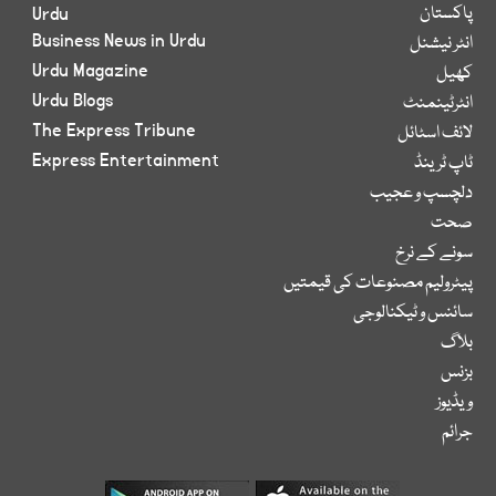
پاکستان
Urdu
Business News in Urdu
انٹر نیشنل
Urdu Magazine
کھیل
Urdu Blogs
انٹرٹینمنٹ
The Express Tribune
لائف اسٹائل
Express Entertainment
ٹاپ ٹرینڈ
دلچسپ و عجیب
صحت
سونے کے نرخ
پیٹرولیم مصنوعات کی قیمتیں
سائنس و ٹیکنالوجی
بلاگ
بزنس
ویڈیوز
جرائم