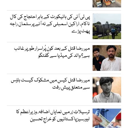
پی ٹی آئی کی ہائیکورٹ کے باہر احتجاج کی کال
ناکام، اراکین اسمبلی کے نہ آنے پر سلمان راجہ
پھٹ پڑے
میر رضا قتل کے بعد کون پُراسرار طور پر غائب
ہے؟ والد کی میڈیا سے گفتگو
میر رضا قتل کیس میں مشکوک گیسٹ ہاؤس
سے متعلق پیش رفت
ترسیلاتِ زر میں نمایاں اضافہ، وزیراعظم کا
اوورسیز پاکستانیوں کو خراجِ تحسین