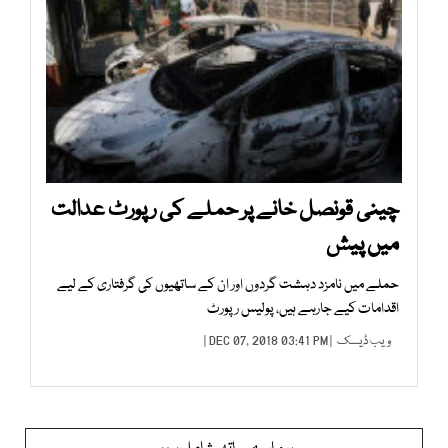
چینی قونصل خانے پر حملے کی رپورٹ عدالت
میں پیش
حملے میں نامزد دہشت گردوں اور ان کے ساتھیوں کی گرفتاری کے لیے
اقدامات کیے جارہے ہیں، پولیس رپورٹ
ویب ڈیسک
| DEC 07, 2018 03:41 PM |