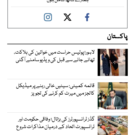
ہمارے ساتھ شامل ہوں
پاکستان
لاہور؛ پولیس حراست میں خواتین کی ہلاکت،
تھانے جانے سے قبل کی ویڈیو سامنے آگئی
قائمہ کمیٹی: سیٹیں خالی رہنے پر میڈیکل
کالجز میں میرٹ کم کرنے کی تجویز
گڈز ٹرانسپورٹرز کی ہڑتال؛ وفاقی حکومت اور
ٹرانسپورٹ اتحاد کے درمیان مذاکرات شروع