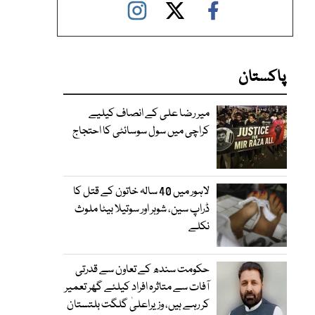
پاکستان
میر رضا علی کے انصاف کیلیے
کراچی میں سول سوسائٹی کا احتجاج
لاہور میں 40 سالہ خاتون کے قتل کا
ڈراپ سین، شوہر اور سوتیلا بیٹا ملوث
نکلے
حکومت سندھ کے تعاون سے قدرتی
آفات سے متاثرہ افراد کیلئے گھر تعمیر
کر رہے ہیں، وزیراعلیٰ گلگت بلتستان