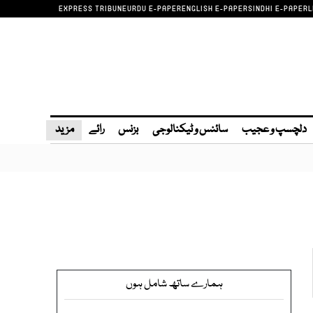
EXPRESS TRIBUNE
URDU E-PAPER
ENGLISH E-PAPER
SINDHI E-PAPER
L
دلچسپ و عجیب
سائنس و ٹیکنالوجی
بزنس
رائے
مزید
ہمارے ساتھ شامل ہوں