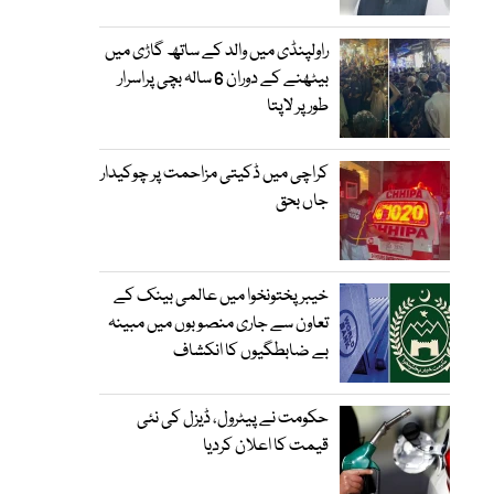
راولپنڈی میں والد کے ساتھ گاڑی میں
بیٹھنے کے دوران 6 سالہ بچی پراسرار
طور پر لاپتا
کراچی میں ڈکیتی مزاحمت پر چوکیدار
جاں بحق
خیبرپختونخوا میں عالمی بینک کے
تعاون سے جاری منصوبوں میں مبینہ
بے ضابطگیوں کا انکشاف
حکومت نے پیٹرول، ڈیزل کی نئی
قیمت کا اعلان کردیا