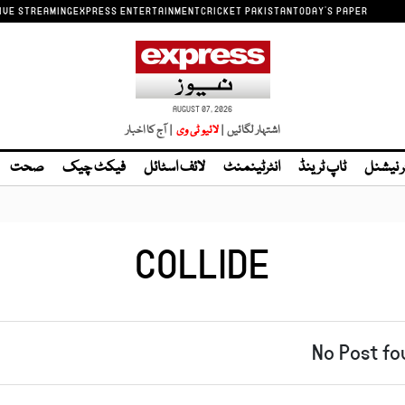
IVE STREAMING
EXPRESS ENTERTAINMENT
CRICKET PAKISTAN
TODAY'S PAPER
AUGUST 07, 2026
اشتہار لگائیں |
| آج کا اخبار
ر نیشنل
ٹاپ ٹرینڈ
انٹرٹینمنٹ
لائف اسٹائل
فیکٹ چیک
صحت
COLLIDE
No Post fo