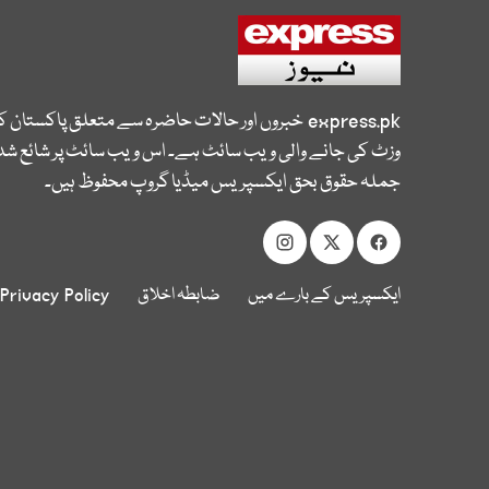
express.pk
خبروں اور حالات حاضرہ سے متعلق پاکستان 
وزٹ کی جانے والی ویب سائٹ ہے۔ اس ویب سائٹ پر شائع شدہ
جملہ حقوق بحق ایکسپریس میڈیا گروپ محفوظ ہیں۔
ایکسپریس کے بارے میں
ضابطہ اخلاق
Privacy Policy