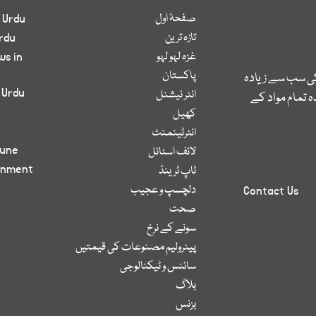
صفحۂ اول
 Urdu
تازہ ترین
rdu
غزہ لہو لہو
ws in
پاکستان
کی سب سے زیادہ
 Urdu
انٹر نیشنل
 تمام مواد کے
کھیل
انٹرٹینمنٹ
bune
لائف اسٹائل
inment
ٹاپ ٹرینڈ
دلچسپ و عجیب
Contact Us
صحت
سونے کے نرخ
پیٹرولیم مصنوعات کی قیمتیں
سائنس و ٹیکنالوجی
بلاگ
بزنس