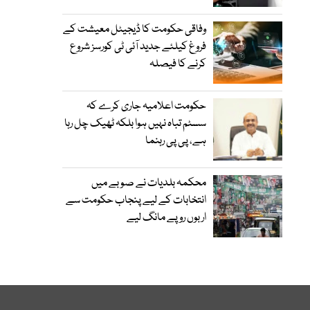
وفاقی حکومت کا ڈیجیٹل معیشت کے
فروغ کیلئے جدید آئی ٹی کورسز شروع
کرنے کا فیصلہ
حکومت اعلامیہ جاری کرے کہ
سسٹم تباہ نہیں ہوا بلکہ ٹھیک چل رہا
ہے، پی پی رہنما
محکمہ بلدیات نے صوبے میں
انتخابات کے لیے پنجاب حکومت سے
اربوں روپے مانگ لیے