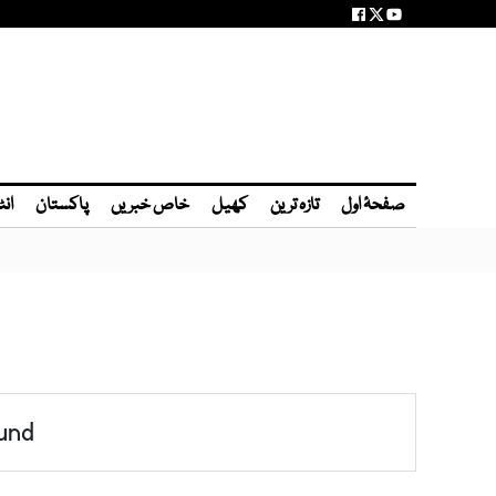
صفحۂ اول
تازہ ترین
کھیل
خاص خبریں
پاکستان
انٹ
und