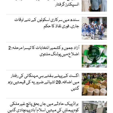
انسپکٹرز گرفتار
سندھ میں سرکاری اسکولوں کے نئے اوقات
جاری، فوری نفاذ کا حکم
آزاد جموں و کشمیر انتخابات کا تیسرا مرحلہ: 2
اضلاع میں پولنگ ملتوی
اگست کے پہلے ہفتے ہی مہنگائی کی رفتار
میں اضافہ، 20 اشیائے ضروریہ کی قیمتیں بڑھ
گئیں
براڈ پیک حادثے میں جاں بحق پانچ غیر ملکی
کوہ پیماؤں کی میتیں اسلام آباد پہنچادی گئیں