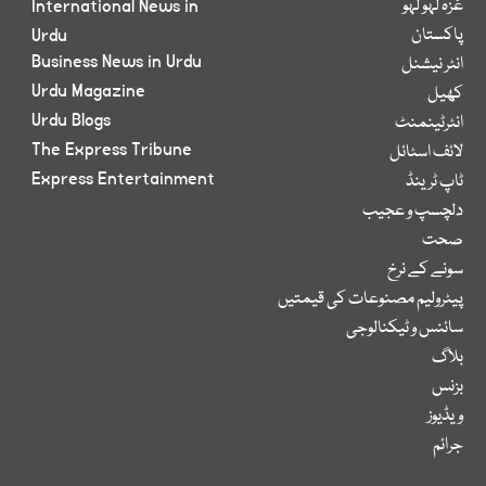
غزہ لہو لہو
International News in
پاکستان
Urdu
Business News in Urdu
انٹر نیشنل
Urdu Magazine
کھیل
Urdu Blogs
انٹرٹینمنٹ
The Express Tribune
لائف اسٹائل
Express Entertainment
ٹاپ ٹرینڈ
دلچسپ و عجیب
صحت
سونے کے نرخ
پیٹرولیم مصنوعات کی قیمتیں
سائنس و ٹیکنالوجی
بلاگ
بزنس
ویڈیوز
جرائم