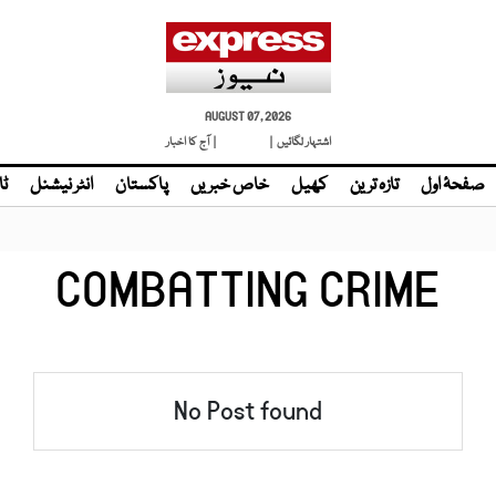
AUGUST 07, 2026
اشتہار لگائیں |
| آج کا اخبار
صفحۂ اول
تازہ ترین
کھیل
خاص خبریں
پاکستان
انٹر نیشنل
ٹا
COMBATTING CRIME
No Post found