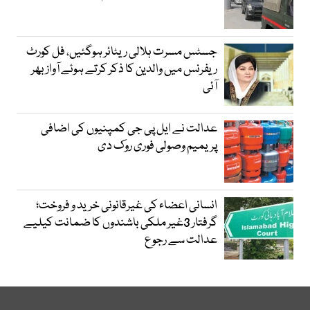
جسٹس مسرت ہلالی ریٹائر ہوگئیں، فل کورٹ
ریفرنس میں والدین کا ذکر کرتے ہوئے آواز بھر
آئی
عدالت نے ایل پی جی کمپنیوں کی اضافی
پریمیم وصولی فوری روک دی
انسانی اعضاء کی غیرقانونی خرید و فروخت؛
گرفتار 3غیر ملکی باشندوں کا ضمانت کیلیے
عدالت سے رجوع