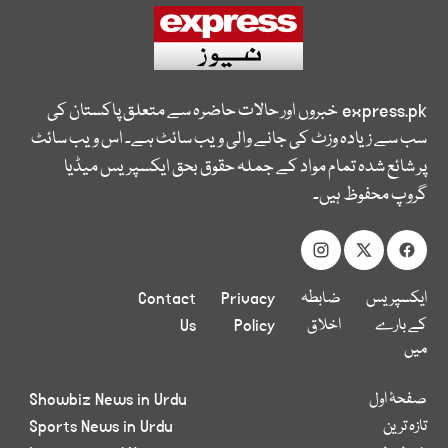
express.pk
خبروں اور حالات حاضرہ سے متعلق پاکستان کی
سب سے زیادہ وزٹ کی جانے والی ویب سائٹ ہے۔ اس ویب سائٹ
پر شائع شدہ تمام مواد کے جملہ حقوق بحق ایکسپریس میڈیا
گروپ محفوظ ہیں۔
ایکسپریس
ضابطہ
Privacy
Contact
کے بارے
اخلاق
Policy
Us
میں
صفحۂ اول
Showbiz News in Urdu
تازہ ترین
Sports News in Urdu