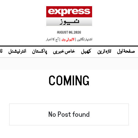
AUGUST 06, 2026
اشتہار لگائیں |
لائیو ٹی وی
| آج کا اخبار
صفحۂ اول
تازہ ترین
کھیل
خاص خبریں
پاکستان
انٹر نیشنل
ٹا
COMING
No Post found