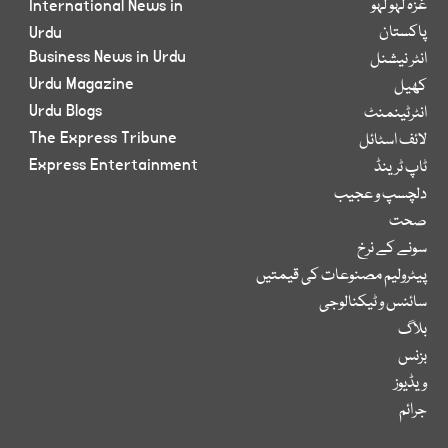
غزہ لہو لہو
International News in
پاکستان
Urdu
Business News in Urdu
انٹر نیشنل
Urdu Magazine
کھیل
Urdu Blogs
انٹرٹینمنٹ
The Express Tribune
لائف اسٹائل
Express Entertainment
ٹاپ ٹرینڈ
دلچسپ و عجیب
صحت
سونے کے نرخ
پیٹرولیم مصنوعات کی قیمتیں
سائنس و ٹیکنالوجی
بلاگ
بزنس
ویڈیوز
جرائم