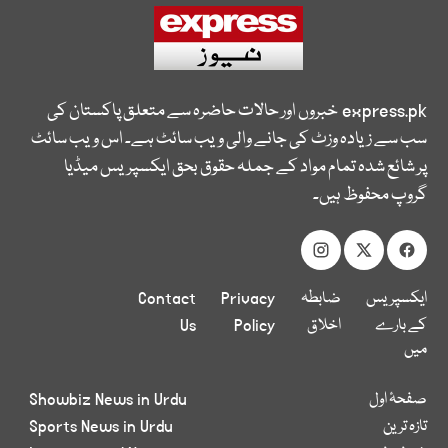
express.pk
خبروں اور حالات حاضرہ سے متعلق پاکستان کی
سب سے زیادہ وزٹ کی جانے والی ویب سائٹ ہے۔ اس ویب سائٹ
پر شائع شدہ تمام مواد کے جملہ حقوق بحق ایکسپریس میڈیا
گروپ محفوظ ہیں۔
ایکسپریس
ضابطہ
Privacy
Contact
کے بارے
اخلاق
Policy
Us
میں
صفحۂ اول
Showbiz News in Urdu
تازہ ترین
Sports News in Urdu