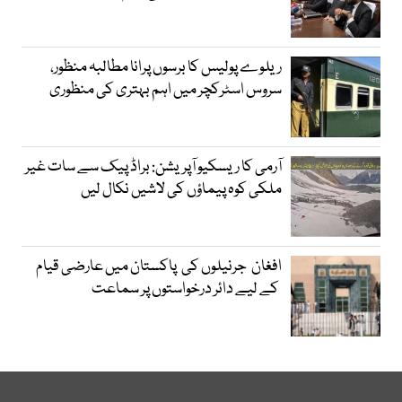
ریلوے پولیس کا برسوں پرانا مطالبہ منظور،
سروس اسٹرکچر میں اہم بہتری کی منظوری
آرمی کا ریسکیو آپریشن: براڈ پیک سے سات غیر
ملکی کوہ پیماؤں کی لاشیں نکال لیں
افغان جرنیلوں کی پاکستان میں عارضی قیام
کے لیے دائر درخواستوں پر سماعت