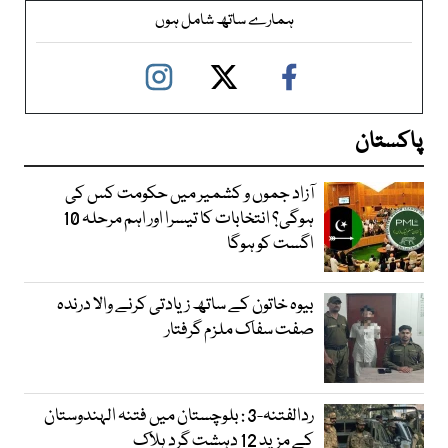
ہمارے ساتھ شامل ہوں
پاکستان
آزاد جموں و کشمیر میں حکومت کس کی
ہوگی؟ انتخابات کا تیسرا اور اہم مرحلہ 10
اگست کو ہوگا
بیوہ خاتون کے ساتھ زیادتی کرنے والا درندہ
صفت سفاک ملزم گرفتار
ردالفتنہ-3 : بلوچستان میں فتنہ الہندوستان
کے مزید 12 دہشت گرد ہلاک