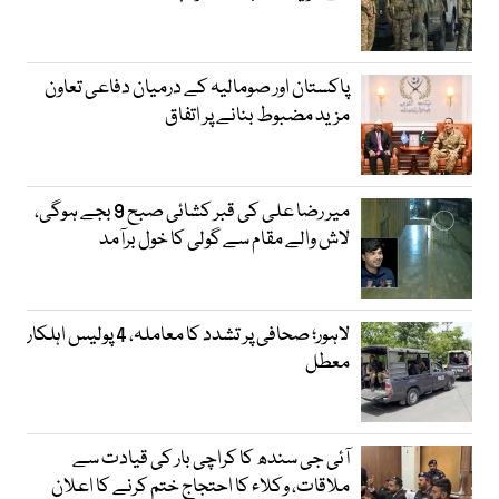
پاکستان اور صومالیہ کے درمیان دفاعی تعاون
مزید مضبوط بنانے پر اتفاق
میر رضا علی کی قبر کشائی صبح 9 بجے ہوگی،
لاش والے مقام سے گولی کا خول برآمد
لاہور؛ صحافی پر تشدد کا معاملہ، 4 پولیس اہلکار
معطل
آئی جی سندھ کا کراچی بار کی قیادت سے
ملاقات، وکلاء کا احتجاج ختم کرنے کا اعلان