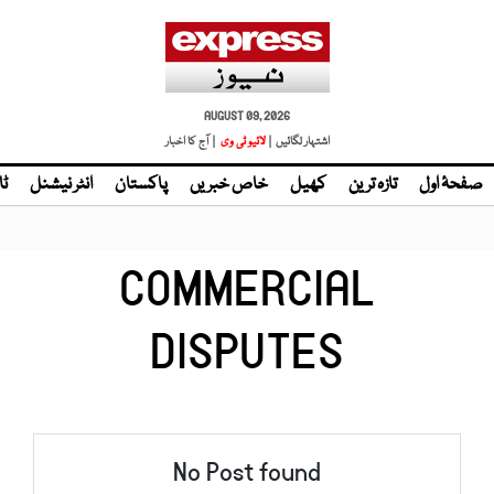
AUGUST 09, 2026
اشتہار لگائیں |
لائیو ٹی وی
| آج کا اخبار
صفحۂ اول
تازہ ترین
کھیل
خاص خبریں
پاکستان
انٹر نیشنل
ٹا
COMMERCIAL
DISPUTES
No Post found