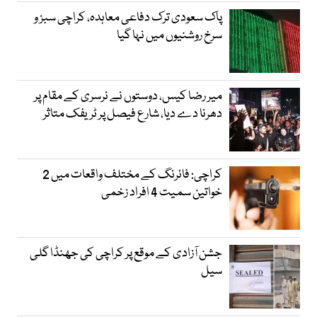
پاک سعودی ترک دفاعی معاہدہ، کراچی سبز و
سرخ روشنیوں میں نہا گیا
میر رضا کیس، دوستوں نے نرسری کے مقام پر
دھرنا دے دیا، شارع فیصل پر ٹریفک متاثر
کراچی: فائرنگ کے مختلف واقعات میں 2
خواتین سمیت 4 افراد زخمی
جشن آزادی کے موقع پر کراچی کی جھنڈا گلی
سیل