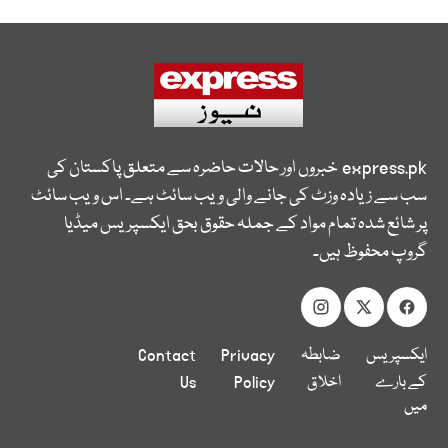
express.pk
خبروں اور حالات حاضرہ سے متعلق پاکستان کی
سب سے زیادہ وزٹ کی جانے والی ویب سائٹ ہے۔ اس ویب سائٹ
پر شائع شدہ تمام مواد کے جملہ حقوق بحق ایکسپریس میڈیا
گروپ محفوظ ہیں۔
ایکسپریس
ضابطہ
Privacy
Contact
کے بارے
اخلاق
Policy
Us
میں