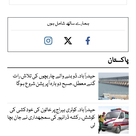
ہمارے ساتھ شامل ہوں
پاکستان
حیدرآباد، ڈوبنے والے چار بچوں کی تلاش رات
گئے معطل، صبح دوبارہ آپریشن شروع ہوگا
حیدرآباد، کوٹری بیراج پر خاتون کی خودکشی کی
کوشش، رکشہ ڈرائیور کی سمجھداری نے جان بچا
لی