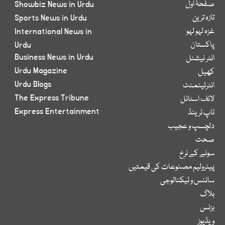
صفحۂ اول
Showbiz News in Urdu
تازہ ترین
Sports News in Urdu
غزہ لہو لہو
International News in
پاکستان
Urdu
Business News in Urdu
انٹر نیشنل
Urdu Magazine
کھیل
Urdu Blogs
انٹرٹینمنٹ
The Express Tribune
لائف اسٹائل
Express Entertainment
ٹاپ ٹرینڈ
دلچسپ و عجیب
صحت
سونے کے نرخ
پیٹرولیم مصنوعات کی قیمتیں
سائنس و ٹیکنالوجی
بلاگ
بزنس
ویڈیوز