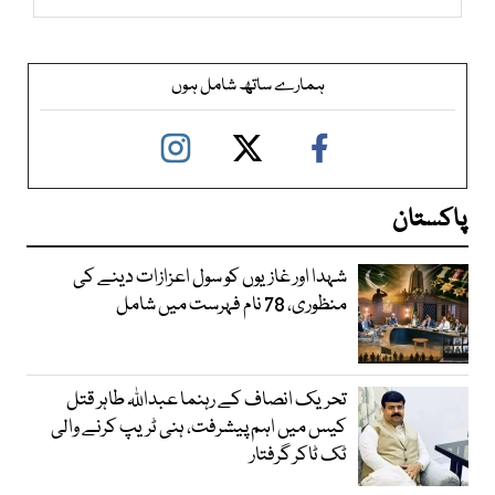
ہمارے ساتھ شامل ہوں
پاکستان
شہدا اور غازیوں کو سول اعزازات دینے کی
منظوری، 78 نام فہرست میں شامل
تحریک انصاف کے رہنما عبداللہ طاہر قتل
کیس میں اہم پیشرفت، ہنی ٹریپ کرنے والی
ٹک ٹاکر گرفتار