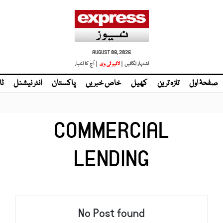
AUGUST 08, 2026
اشتہار لگائیں |
لائیو ٹی وی
| آج کا اخبار
صفحۂ اول
تازہ ترین
کھیل
خاص خبریں
پاکستان
انٹر نیشنل
ٹا
COMMERCIAL
LENDING
No Post found