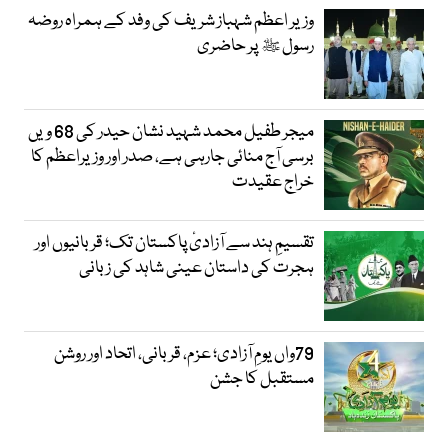
وزیر اعظم شہباز شریف کی وفد کے ہمراہ روضہ
رسول ﷺ پر حاضری
میجر طفیل محمد شہید نشان حیدر کی 68 ویں
برسی آج منائی جارہی ہے، صدر اور وزیراعظم کا
خراج عقیدت
تقسیمِ ہند سے آزادیٔ پاکستان تک؛ قربانیوں اور
ہجرت کی داستان عینی شاہد کی زبانی
79واں یومِ آزادی؛ عزم، قربانی، اتحاد اور روشن
مستقبل کا جشن