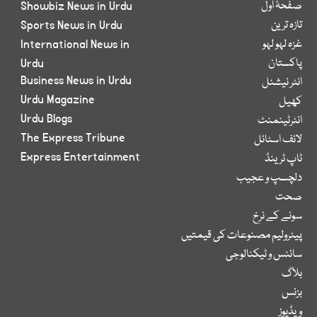
صفحۂ اول
Showbiz News in Urdu
تازہ ترین
Sports News in Urdu
غزہ لہو لہو
International News in
پاکستان
Urdu
Business News in Urdu
انٹر نیشنل
Urdu Magazine
کھیل
Urdu Blogs
انٹرٹینمنٹ
The Express Tribune
لائف اسٹائل
Express Entertainment
ٹاپ ٹرینڈ
دلچسپ و عجیب
صحت
سونے کے نرخ
پیٹرولیم مصنوعات کی قیمتیں
سائنس و ٹیکنالوجی
بلاگ
بزنس
ویڈیوز