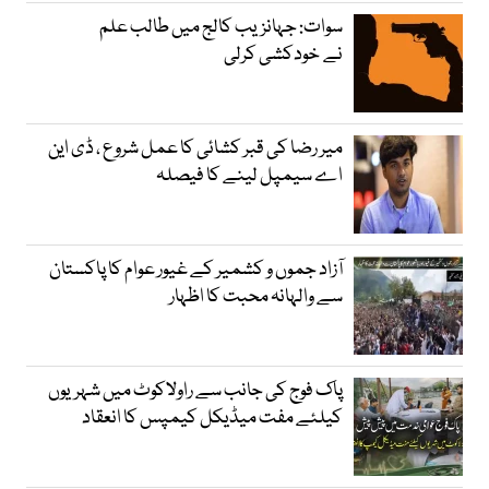
سوات: جہانزیب کالج میں طالب علم
نے خودکشی کرلی
میر رضا کی قبر کشائی کا عمل شروع ، ڈی این
اے سیمپل لینے کا فیصلہ
آزاد جموں و کشمیر کے غیور عوام کا پاکستان
سے والہانہ محبت کا اظہار
پاک فوج کی جانب سے راولاکوٹ میں شہریوں
کیلئے مفت میڈیکل کیمپس کا انعقاد