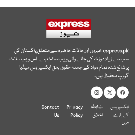
express.pk
خبروں اور حالات حاضرہ سے متعلق پاکستان کی
سب سے زیادہ وزٹ کی جانے والی ویب سائٹ ہے۔ اس ویب سائٹ
پر شائع شدہ تمام مواد کے جملہ حقوق بحق ایکسپریس میڈیا
گروپ محفوظ ہیں۔
ایکسپریس
ضابطہ
Privacy
Contact
کے بارے
اخلاق
Policy
Us
میں