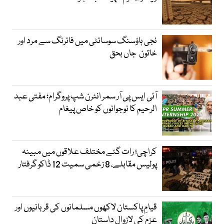
نجی ہاؤسنگ سوسائٹی میں فائرنگ سے مرد اور
خاتون جاں بحق
آئی ایس پی آر سمر انٹرن شپ پروگرام؛ مفتی عبد
الرحیم کا نوجوانوں کو خاص پیغام
کراچی؛ رات گئے مختلف علاقوں میں مبینہ
پولیس مقابلے، 8 زخمی سمیت 12 ڈاکو گرفتار
قیامِ پاکستان لاکھوں مسلمانوں کی قربانیوں اور
عزم کی لازوال داستان