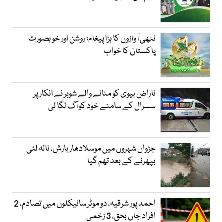
ننھی آوازوں کا بڑا پیغام؛ روشن اور خوبصورت
پاکستان کا خواب
ناراض بیوی کو منانے والے شوہر نے انکار پر
سسرال کے سامنے خود کو آگ لگا لی
جڑواں شہروں میں موسلادھار بارش، نالہ لئی
بپھرنے کے بعد تھم گیا
احمد پور شرقیہ، دو موٹر سائیکلوں میں تصادم، 2
افراد جاں بحق، 3 زخمی