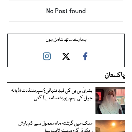
No Post found
ہمارے ساتھ شامل ہوں
پاکستان
بشریٰ بی بی کی قیدِ تنہائی؟ سپرنٹنڈنٹ اڈیالہ
جیل کی اہم رپورٹ سامنے آ گئی
ملک میں گزشتہ ماہ معمول سے کم بارش
ریکارڈ، گرم مہینہ ثابت ہوا