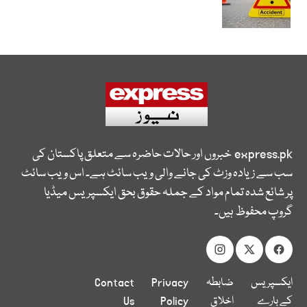
express.pk
خبروں اور حالات حاضرہ سے متعلق پاکستان کی
سب سے زیادہ وزٹ کی جانے والی ویب سائٹ ہے۔ اس ویب سائٹ
پر شائع شدہ تمام مواد کے جملہ حقوق بحق ایکسپریس میڈیا
گروپ محفوظ ہیں۔
ایکسپریس
ضابطہ
Privacy
Contact
کے بارے
اخلاق
Policy
Us