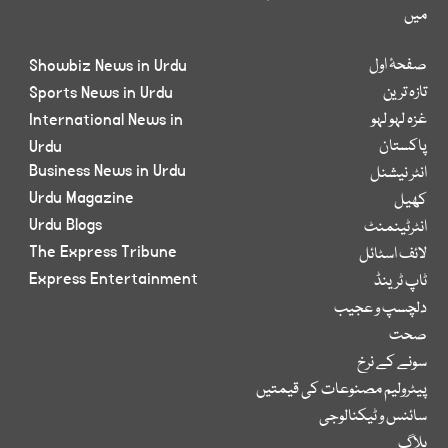
میں
صفحۂ اول
Showbiz News in Urdu
تازہ ترین
Sports News in Urdu
غزہ لہو لہو
International News in
پاکستان
Urdu
Business News in Urdu
انٹر نیشنل
Urdu Magazine
کھیل
Urdu Blogs
انٹرٹینمنٹ
The Express Tribune
لائف اسٹائل
Express Entertainment
ٹاپ ٹرینڈ
دلچسپ و عجیب
صحت
سونے کے نرخ
پیٹرولیم مصنوعات کی قیمتیں
سائنس و ٹیکنالوجی
بلاگ