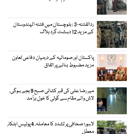
ردالفتنہ-3 : بلوچستان میں فتنہ الہندوستان
کے مزید 12 دہشت گرد ہلاک
پاکستان اور صومالیہ کے درمیان دفاعی تعاون
مزید مضبوط بنانے پر اتفاق
میر رضا علی کی قبر کشائی صبح 9 بجے ہوگی،
لاش والے مقام سے گولی کا خول برآمد
لاہور؛ صحافی پر تشدد کا معاملہ، 4 پولیس اہلکار
معطل