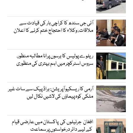
آئی جی سندھ کا کراچی بار کی قیادت سے
ملاقات، وکلاء کا احتجاج ختم کرنے کا اعلان
ریلوے پولیس کا برسوں پرانا مطالبہ منظور،
سروس اسٹرکچر میں اہم بہتری کی منظوری
آرمی کا ریسکیو آپریشن: براڈ پیک سے سات غیر
ملکی کوہ پیماؤں کی لاشیں نکال لیں
افغان جرنیلوں کی پاکستان میں عارضی قیام
کے لیے دائر درخواستوں پر سماعت