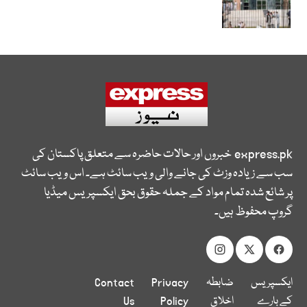
express.pk
خبروں اور حالات حاضرہ سے متعلق پاکستان کی
سب سے زیادہ وزٹ کی جانے والی ویب سائٹ ہے۔ اس ویب سائٹ
پر شائع شدہ تمام مواد کے جملہ حقوق بحق ایکسپریس میڈیا
گروپ محفوظ ہیں۔
ایکسپریس
ضابطہ
Privacy
Contact
کے بارے
اخلاق
Policy
Us