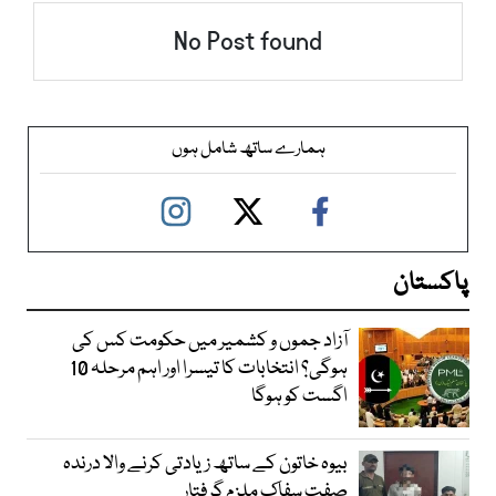
No Post found
ہمارے ساتھ شامل ہوں
پاکستان
آزاد جموں و کشمیر میں حکومت کس کی
ہوگی؟ انتخابات کا تیسرا اور اہم مرحلہ 10
اگست کو ہوگا
بیوہ خاتون کے ساتھ زیادتی کرنے والا درندہ
صفت سفاک ملزم گرفتار