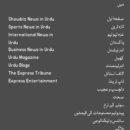
میں
صفحۂ اول
Showbiz News in Urdu
تازہ ترین
Sports News in Urdu
غزہ لہو لہو
International News in
پاکستان
Urdu
Business News in Urdu
انٹر نیشنل
Urdu Magazine
کھیل
Urdu Blogs
انٹرٹینمنٹ
The Express Tribune
لائف اسٹائل
Express Entertainment
ٹاپ ٹرینڈ
دلچسپ و عجیب
صحت
سونے کے نرخ
پیٹرولیم مصنوعات کی قیمتیں
سائنس و ٹیکنالوجی
بلاگ