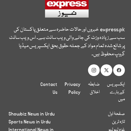
express.pk
خبروں اور حالات حاضرہ سے متعلق پاکستان کی
سب سے زیادہ وزٹ کی جانے والی ویب سائٹ ہے۔ اس ویب سائٹ
پر شائع شدہ تمام مواد کے جملہ حقوق بحق ایکسپریس میڈیا
گروپ محفوظ ہیں۔
ایکسپریس
ضابطہ
Privacy
Contact
کے بارے
اخلاق
Policy
Us
میں
صفحۂ اول
Showbiz News in Urdu
تازہ ترین
Sports News in Urdu
غزہ لہو لہو
International News in