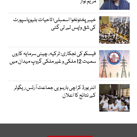
مریم نواز
خیبرپختونخوا اسمبلی؛ تاحیات بلیو پاسپورٹ
کی شق واپس لے لی گئی
فیسکو کی نجکاری: ترکیہ، چینی سرمایہ کاروں
سمیت 12 ملکی و غیر ملکی گروپ میدان میں
انٹر بورڈ کراچی بارہویں جماعت آرٹس ریگولر
کے نتائج کا اعلان