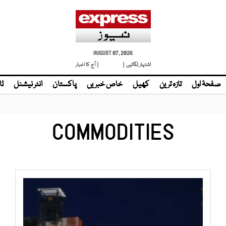
AUGUST 07, 2026
اشتہار لگائیں |
| آج کا اخبار
صفحۂ اول
تازہ ترین
کھیل
خاص خبریں
پاکستان
انٹر نیشنل
ٹا
COMMODITIES