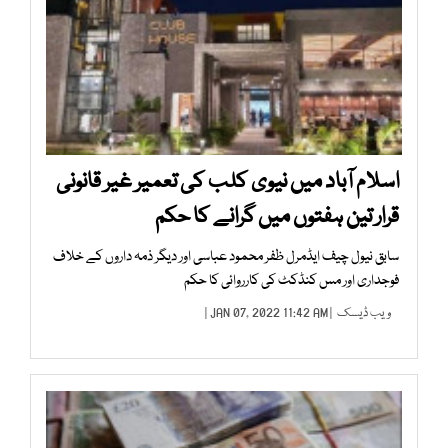
اسلام آباد میں نیوی کلب کی تعمیر غیر قانونی
قرار تین ہفتوں میں گرانے کا حکم
سابق نیول چیف ایڈمرل ظفر محمود عباسی اور دیگر ذمہ داروں کے خلاف
فوجداری اور مس کنڈکٹ کی کارروائی کا حکم
ویب ڈیسک
| JAN 07, 2022 11:42 AM |