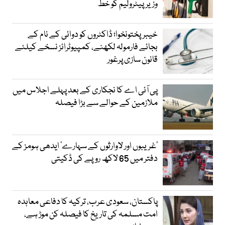
وزیرپیٹرولیم کو خط
خیبرپختونخوا؛ ڈاکٹروں کو دوائی کے نام کے
بجائے فارمولہ لکھنے، کمپیوٹرائز نسخے کیلئے
قانون سازی پرغور
پی آئی اے کا نجکاری کے بعد پہلے اجلاس میں
ملازمین کے حوالے سے بڑا فیصلہ
’غریبوں اور لاوارثوں کے سہارے‘ ایدھی ہومز کے
دفتر میں 65 لاکھ روپے کی ڈکیتی
پاکستان، سعودی عرب، ترکیہ کا دفاعی معاہدہ
امت مسلمہ کی تاریخ کا فیصلہ کن موڑ ہے،