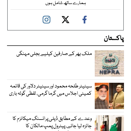
ہمارے ساتھ شامل ہوں
پاکستان
ملک بھر کے صارفین کیلیے بجلی مہنگی
سینیٹر طلحہ محمود اور سینیٹر دلاور کی قائمہ
کمیٹی اجلاس میں گرما گرمی، لفظی گولہ باری
وعدے کے مطابق ڈیلی پرائسنگ میکانزم کا
جائزہ لیا جائے، پیٹرول پمپ مالکان کا