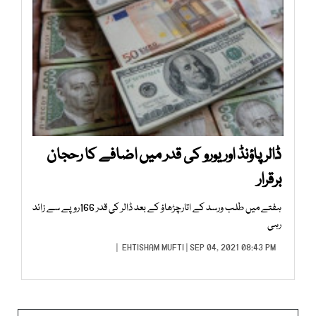
ڈالر پاؤنڈ اور یورو کی قدر میں اضافے کا رحجان
برقرار
ہفتے میں طلب ورسد کے اتارچڑھاؤ کے بعد ڈالر کی قدر 166روپے سے زائد
رہی
EHTISHAM MUFTI
| SEP 04, 2021 08:43 PM |