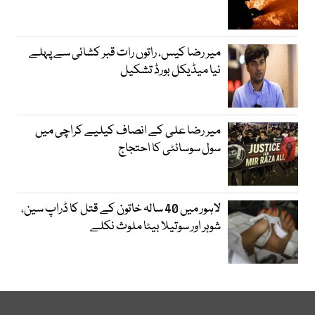
میر رضا کیس، راتوں رات قبر کشائی سے پہلے
نیا میڈیکل بورڈ تشکیل
میر رضا علی کے انصاف کیلیے کراچی میں
سول سوسائٹی کا احتجاج
لاہور میں 40 سالہ خاتون کے قتل کا ڈراپ سین،
شوہر اور سوتیلا بیٹا ملوث نکلے