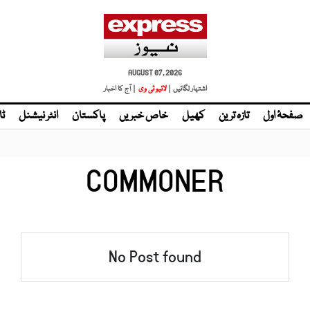
AUGUST 07, 2026
اشتہار لگائیں |
لائیو ٹی وی
| آج کا اخبار
صفحۂ اول
تازہ ترین
کھیل
خاص خبریں
پاکستان
انٹر نیشنل
ٹا
COMMONER
No Post found