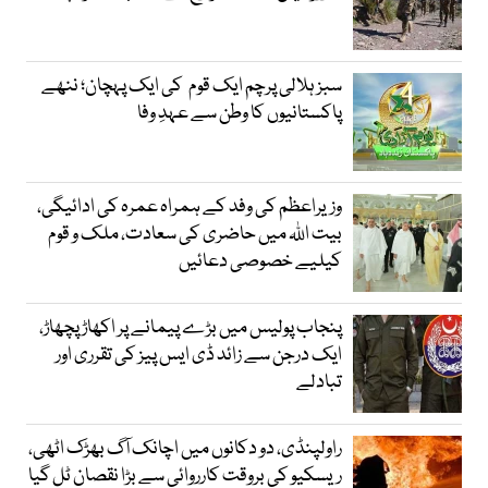
سبز ہلالی پرچم ایک قوم کی ایک پہچان؛ ننھے
پاکستانیوں کا وطن سے عہدِ وفا
وزیراعظم کی وفد کے ہمراہ عمرہ کی ادائیگی،
بیت اللہ میں حاضری کی سعادت، ملک و قوم
کیلیے خصوصی دعائیں
پنجاب پولیس میں بڑے پیمانے پر اکھاڑ پچھاڑ،
ایک درجن سے زائد ڈی ایس پیز کی تقرری اور
تبادلے
راولپنڈی، دو دکانوں میں اچانک آگ بھڑک اٹھی،
ریسکیو کی بروقت کارروائی سے بڑا نقصان ٹل گیا