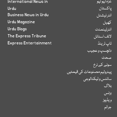
غزہ لہو لہو
International News in
پاکستان
Urdu
Business News in Urdu
انٹر نیشنل
Urdu Magazine
کھیل
Urdu Blogs
انٹرٹینمنٹ
The Express Tribune
لائف اسٹائل
Express Entertainment
ٹاپ ٹرینڈ
دلچسپ و عجیب
صحت
سونے کے نرخ
پیٹرولیم مصنوعات کی قیمتیں
سائنس و ٹیکنالوجی
بلاگ
بزنس
ویڈیوز
جرائم