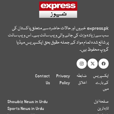
express.pk
خبروں اور حالات حاضرہ سے متعلق پاکستان کی
سب سے زیادہ وزٹ کی جانے والی ویب سائٹ ہے۔ اس ویب سائٹ
پر شائع شدہ تمام مواد کے جملہ حقوق بحق ایکسپریس میڈیا
گروپ محفوظ ہیں۔
ایکسپریس
ضابطہ
Privacy
Contact
کے بارے
اخلاق
Policy
Us
میں
صفحۂ اول
Showbiz News in Urdu
تازہ ترین
Sports News in Urdu