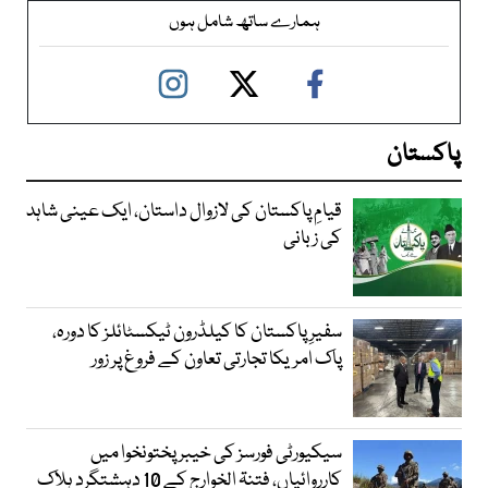
ہمارے ساتھ شامل ہوں
پاکستان
قیامِ پاکستان کی لازوال داستان، ایک عینی شاہد
کی زبانی
سفیرِ پاکستان کا کیلڈرون ٹیکسٹائلز کا دورہ،
پاک امریکا تجارتی تعاون کے فروغ پر زور
سیکیورٹی فورسز کی خیبر پختونخوا میں
کارروائیاں، فتنۃ الخوارج کے 10 دہشتگرد ہلاک