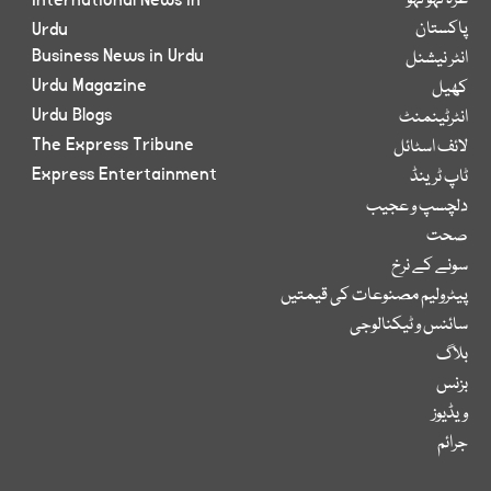
غزہ لہو لہو
International News in
پاکستان
Urdu
Business News in Urdu
انٹر نیشنل
Urdu Magazine
کھیل
Urdu Blogs
انٹرٹینمنٹ
The Express Tribune
لائف اسٹائل
Express Entertainment
ٹاپ ٹرینڈ
دلچسپ و عجیب
صحت
سونے کے نرخ
پیٹرولیم مصنوعات کی قیمتیں
سائنس و ٹیکنالوجی
بلاگ
بزنس
ویڈیوز
جرائم