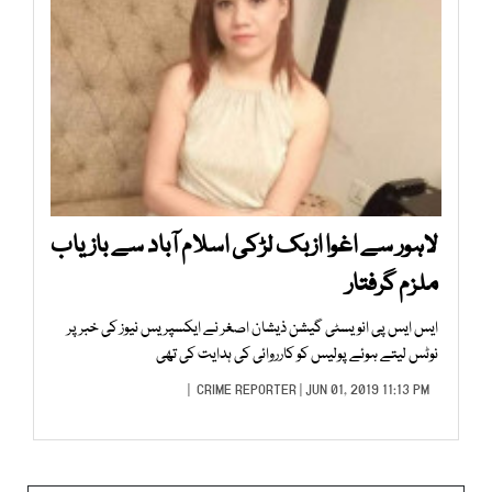
لاہور سے اغوا ازبک لڑکی اسلام آباد سے بازیاب
ملزم گرفتار
ایس ایس پی انویسٹی گیشن ذیشان اصغر نے ایکسپریس نیوز کی خبر پر
نوٹس لیتے ہوئے پولیس کو کارروائی کی ہدایت کی تھی
CRIME REPORTER
| JUN 01, 2019 11:13 PM |