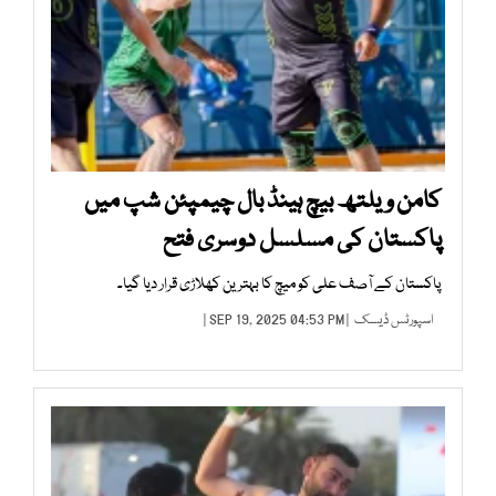
کامن ویلتھ بیچ ہینڈ بال چیمپئن شپ میں
پاکستان کی مسلسل دوسری فتح
پاکستان کے آصف علی کو میچ کا بہترین کھلاڑی قرار دیا گیا۔
اسپورٹس ڈیسک
| SEP 19, 2025 04:53 PM |