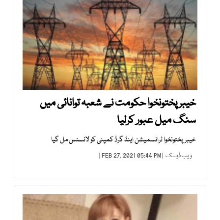
خیبر پختونخوا حکومت نے شعبہ توانائی میں
سنگ میل عبور کرلیا
خیبر پختونخوا ٹرانسمیشن اینڈ گرڈ کمپنی کو لائسنس مل گیا
ویب ڈیسک
| FEB 27, 2021 05:44 PM |