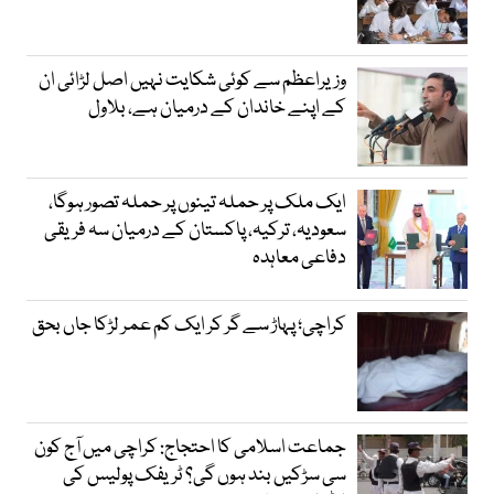
وزیراعظم سے کوئی شکایت نہیں اصل لڑائی ان
کے اپنے خاندان کے درمیان ہے، بلاول
ایک ملک پر حملہ تینوں پر حملہ تصور ہوگا،
سعودیہ، ترکیہ، پاکستان کے درمیان سہ فریقی
دفاعی معاہدہ
کراچی؛ پہاڑ سے گر کر ایک کم عمر لڑکا جاں بحق
جماعت اسلامی کا احتجاج: کراچی میں آج کون
سی سڑکیں بند ہوں گی؟ ٹریفک پولیس کی