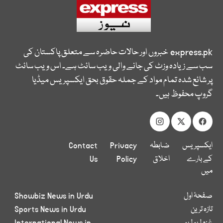
express.pk
خبروں اور حالات حاضرہ سے متعلق پاکستان کی
سب سے زیادہ وزٹ کی جانے والی ویب سائٹ ہے۔ اس ویب سائٹ
پر شائع شدہ تمام مواد کے جملہ حقوق بحق ایکسپریس میڈیا
گروپ محفوظ ہیں۔
ایکسپریس
ضابطہ
Privacy
Contact
کے بارے
اخلاق
Policy
Us
میں
صفحۂ اول
Showbiz News in Urdu
تازہ ترین
Sports News in Urdu