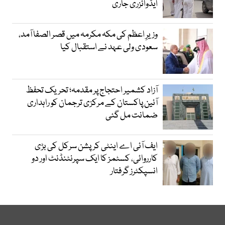
ایڈوائزری جاری
وزیرِ اعظم کی مکہ مکرمہ میں قصر الصفا آمد،
سعودی ولی عہد نے استقبال کیا
آزاد کشمیر احتجاج پر مقدمہ؛ تحریک تحفظ
آئین پاکستان کے مرکزی ترجمان کو راہداری
ضمانت مل گئی
ایف آئی اے اینٹی کرپشن سرکل کی بڑی
کارروائی، کسٹمز کا ایک سپرنٹنڈنٹ اور دو
انسپکٹرز گرفتار