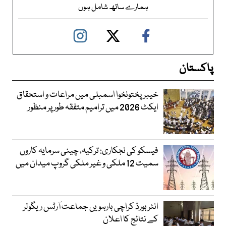
ہمارے ساتھ شامل ہوں
پاکستان
خیبرپختونخوا اسمبلی میں مراعات و استحقاق
ایکٹ 2026 میں ترامیم متفقہ طور پر منظور
فیسکو کی نجکاری: ترکیہ، چینی سرمایہ کاروں
سمیت 12 ملکی و غیر ملکی گروپ میدان میں
انٹر بورڈ کراچی بارہویں جماعت آرٹس ریگولر
کے نتائج کا اعلان