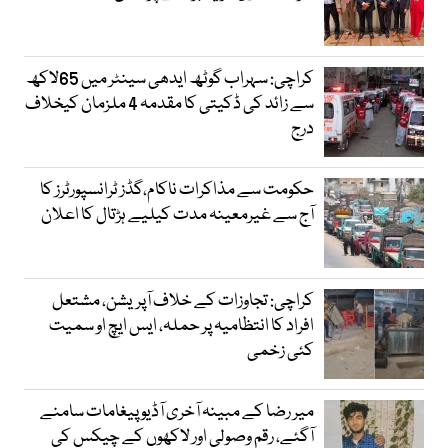
کراچی: سہراب گوٹھ ایدھی سینٹر میں 65لاکھ
سے زائد کی ڈکیتی کا مقدمہ 4 ملزمان کیخلاف
درج
حکومت سے مذاکرات ناکام،گڈز ٹرانسپورٹرز کا
آج سے غیرمعینہ مدت کیلیے ہڑتال کا اعلان
کراچی: تجاوزات کے خلاف آپریشن، مشتعل
افراد کا انتظامیہ پر حملہ، ایس ایچ او سمیت
کئی زخمی
میر رضا کے مبینہ آخری آڈیو پیغامات سامنے
آگئے، رقم وصولی اور لاکھوں کے چیکس کی