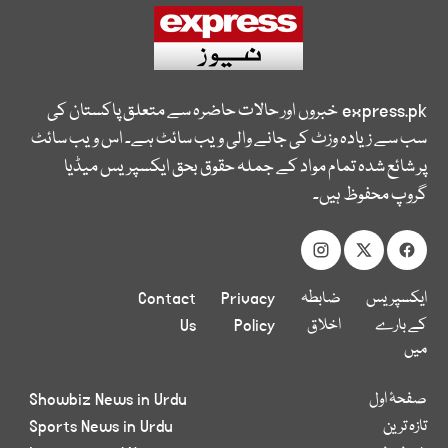
express.pk
خبروں اور حالات حاضرہ سے متعلق پاکستان کی
سب سے زیادہ وزٹ کی جانے والی ویب سائٹ ہے۔ اس ویب سائٹ
پر شائع شدہ تمام مواد کے جملہ حقوق بحق ایکسپریس میڈیا
گروپ محفوظ ہیں۔
ایکسپریس
ضابطہ
Privacy
Contact
کے بارے
اخلاق
Policy
Us
میں
صفحۂ اول
Showbiz News in Urdu
تازہ ترین
Sports News in Urdu