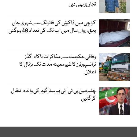
تجاویز بھی دیں
کراچی میں ڈاکوؤں کی فائرنگ سے شہری جاں
بحق، رواں سال میں اب تک کی تعداد 46 ہوگئی
وفاقی حکومت سے مذاکرات ناکام، گڈز
ٹرانسپورٹرز کا غیرمعینہ مدت تک ہڑتال کا
اعلان
چئیرمین پی ٹی آئی بیرسٹر گوہر کی والدہ انتقال
کر گئیں