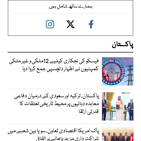
ہمارے ساتھ شامل ہوں
پاکستان
فیسکو کی نجکاری کیلیے 12ملکی و غیر ملکی
کمپنیوں نے اظہارِ دلچسپی جمع کروا دیا
پاکستان، ترکیہ اور سعودی کے درمیان دفاعی
معاہدہ دہائیوں پر محیط تاریخی تعلقات کا
قدرتی ارتقا
پاک امریکا اقتصادی تعاون، سویا بین شعبے میں
شراکت داری مزید بڑھانے پر اتفاق