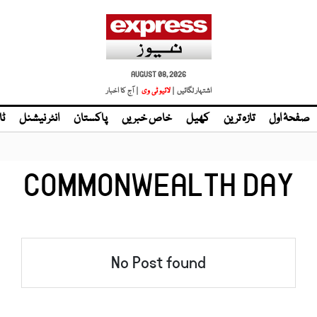
AUGUST 08, 2026
اشتہار لگائیں |
لائیو ٹی وی
| آج کا اخبار
صفحۂ اول
تازہ ترین
کھیل
خاص خبریں
پاکستان
انٹر نیشنل
ٹا
COMMONWEALTH DAY
No Post found