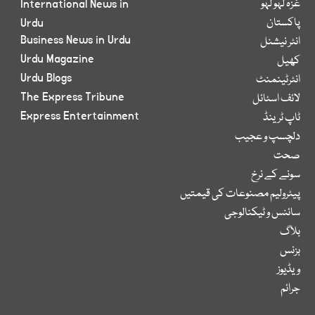
غزہ لہو لہو
International News in
پاکستان
Urdu
Business News in Urdu
انٹر نیشنل
Urdu Magazine
کھیل
Urdu Blogs
انٹرٹینمنٹ
The Express Tribune
لائف اسٹائل
Express Entertainment
ٹاپ ٹرینڈ
دلچسپ و عجیب
صحت
سونے کے نرخ
پیٹرولیم مصنوعات کی قیمتیں
سائنس و ٹیکنالوجی
بلاگ
بزنس
ویڈیوز
جرائم