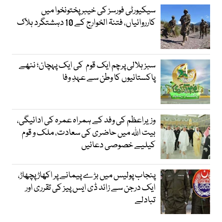
سیکیورٹی فورسز کی خیبر پختونخوا میں
کارروائیاں، فتنۃ الخوارج کے 10 دہشتگرد ہلاک
سبز ہلالی پرچم ایک قوم کی ایک پہچان؛ ننھے
پاکستانیوں کا وطن سے عہدِ وفا
وزیراعظم کی وفد کے ہمراہ عمرہ کی ادائیگی،
بیت اللہ میں حاضری کی سعادت، ملک و قوم
کیلیے خصوصی دعائیں
پنجاب پولیس میں بڑے پیمانے پر اکھاڑ پچھاڑ،
ایک درجن سے زائد ڈی ایس پیز کی تقرری اور
تبادلے