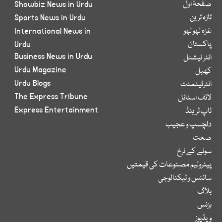
صفحۂ اول
Showbiz News in Urdu
تازہ ترین
Sports News in Urdu
غزہ لہو لہو
International News in
پاکستان
Urdu
Business News in Urdu
انٹر نیشنل
Urdu Magazine
کھیل
Urdu Blogs
انٹرٹینمنٹ
The Express Tribune
لائف اسٹائل
Express Entertainment
ٹاپ ٹرینڈ
دلچسپ و عجیب
صحت
سونے کے نرخ
پیٹرولیم مصنوعات کی قیمتیں
سائنس و ٹیکنالوجی
بلاگ
بزنس
ویڈیوز