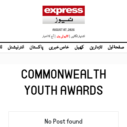
AUGUST 07, 2026
اشتہار لگائیں |
لائیو ٹی وی
| آج کا اخبار
صفحۂ اول
تازہ ترین
کھیل
خاص خبریں
پاکستان
انٹر نیشنل
ٹا
COMMONWEALTH
YOUTH AWARDS
No Post found