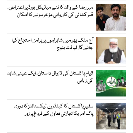
میر رضا کے والد کا نئے میڈیکل بورڈ پر اعتراض،
قبر کشائی کی کارروائی مؤخر ہونے کا امکان
آج ملک بھر میں شاہراہوں پر پرامن احتجاج کیا
جائے گا، لیاقت بلوچ
قیامِ پاکستان کی لازوال داستان، ایک عینی شاہد
کی زبانی
سفیرِ پاکستان کا کیلڈرون ٹیکسٹائلز کا دورہ،
پاک امریکا تجارتی تعاون کے فروغ پر زور