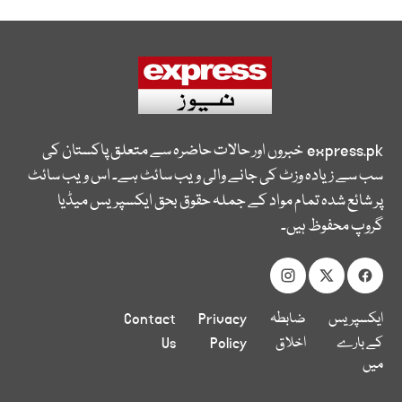
express.pk
خبروں اور حالات حاضرہ سے متعلق پاکستان کی
سب سے زیادہ وزٹ کی جانے والی ویب سائٹ ہے۔ اس ویب سائٹ
پر شائع شدہ تمام مواد کے جملہ حقوق بحق ایکسپریس میڈیا
گروپ محفوظ ہیں۔
ایکسپریس
ضابطہ
Privacy
Contact
کے بارے
اخلاق
Policy
Us
میں