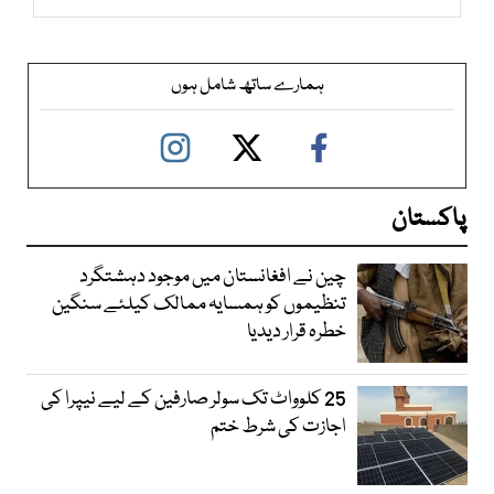
ہمارے ساتھ شامل ہوں
پاکستان
چین نے افغانستان میں موجود دہشتگرد
تنظیموں کو ہمسایہ ممالک کیلئے سنگین
خطرہ قرار دیدیا
25 کلوواٹ تک سولر صارفین کے لیے نیپرا کی
اجازت کی شرط ختم