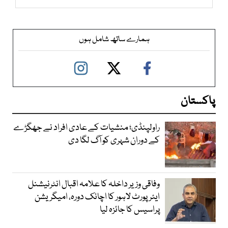
ہمارے ساتھ شامل ہوں
پاکستان
راولپنڈی؛ منشیات کے عادی افراد نے جھگڑے
کے دوران شہری کو آگ لگا دی
وفاقی وزیر داخلہ کا علامہ اقبال انٹرنیشنل
ایئرپورٹ لاہور کا اچانک دورہ، امیگریشن
پراسیس کا جائزہ لیا