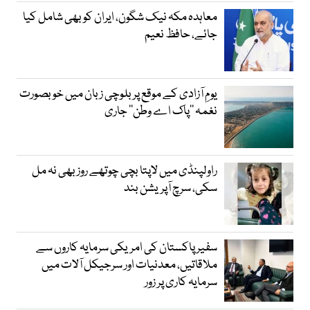
معاہدہ مکہ نیک شگون، ایران کو بھی شامل کیا
جائے، حافظ نعیم
یومِ آزادی کے موقع پر بلوچی زبان میں خوبصورت
نغمہ ’’پاک اے وطن‘‘ جاری
راولپنڈی میں لاپتا بچی چوتھے روز بھی نہ مل
سکی، سرچ آپریشن بند
سفیر پاکستان کی امریکی سرمایہ کاروں سے
ملاقاتیں، معدنیات اور سرجیکل آلات میں
سرمایہ کاری پر زور