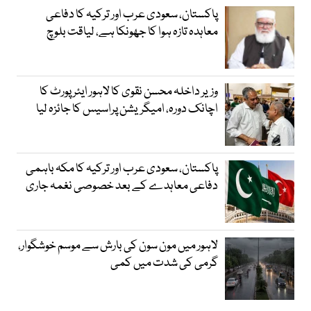
پاکستان، سعودی عرب اور ترکیہ کا دفاعی
معاہدہ تازہ ہوا کا جھونکا ہے، لیاقت بلوچ
وزیر داخلہ محسن نقوی کا لاہور ایئر پورٹ کا
اچانک دورہ، امیگریشن پراسیس کا جائزہ لیا
پاکستان، سعودی عرب اور ترکیہ کا مکہ باہمی
دفاعی معاہدے کے بعد خصوصی نغمہ جاری
لاہور میں مون سون کی بارش سے موسم خوشگوار،
گرمی کی شدت میں کمی