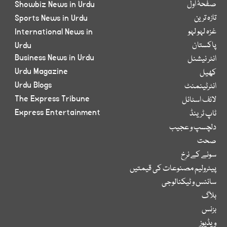
صفحۂ اول
Showbiz News in Urdu
تازہ ترین
Sports News in Urdu
غزہ لہو لہو
International News in
پاکستان
Urdu
Business News in Urdu
انٹر نیشنل
Urdu Magazine
کھیل
Urdu Blogs
انٹرٹینمنٹ
The Express Tribune
لائف اسٹائل
Express Entertainment
ٹاپ ٹرینڈ
دلچسپ و عجیب
صحت
سونے کے نرخ
پیٹرولیم مصنوعات کی قیمتیں
سائنس و ٹیکنالوجی
بلاگ
بزنس
ویڈیوز