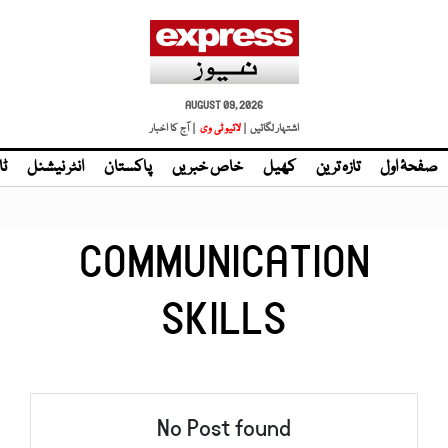
AUGUST 09, 2026
اشتہار لگائیں |
لائیو ٹی وی
| آج کا اخبار
صفحۂ اول
تازہ ترین
کھیل
خاص خبریں
پاکستان
انٹر نیشنل
ٹا
COMMUNICATION
SKILLS
No Post found