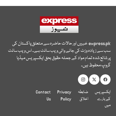
express.pk
خبروں اور حالات حاضرہ سے متعلق پاکستان کی
سب سے زیادہ وزٹ کی جانے والی ویب سائٹ ہے۔ اس ویب سائٹ
پر شائع شدہ تمام مواد کے جملہ حقوق بحق ایکسپریس میڈیا
گروپ محفوظ ہیں۔
ایکسپریس
ضابطہ
Privacy
Contact
کے بارے
اخلاق
Policy
Us
میں