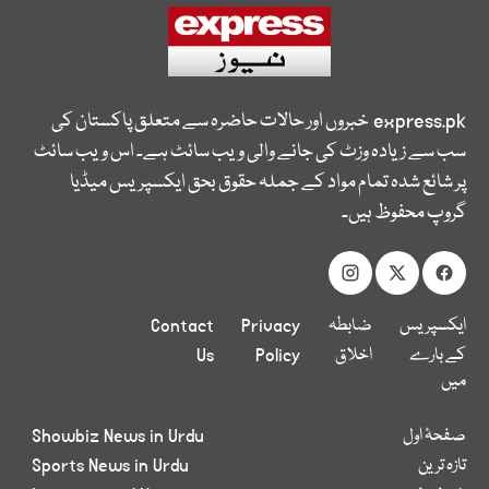
express.pk
خبروں اور حالات حاضرہ سے متعلق پاکستان کی
سب سے زیادہ وزٹ کی جانے والی ویب سائٹ ہے۔ اس ویب سائٹ
پر شائع شدہ تمام مواد کے جملہ حقوق بحق ایکسپریس میڈیا
گروپ محفوظ ہیں۔
ایکسپریس
ضابطہ
Privacy
Contact
کے بارے
اخلاق
Policy
Us
میں
صفحۂ اول
Showbiz News in Urdu
تازہ ترین
Sports News in Urdu