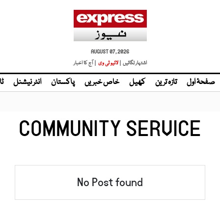
AUGUST 07, 2026
اشتہار لگائیں |
لائیو ٹی وی
| آج کا اخبار
صفحۂ اول
تازہ ترین
کھیل
خاص خبریں
پاکستان
انٹر نیشنل
ٹا
COMMUNITY SERVICE
No Post found