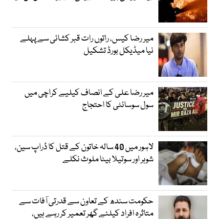
میر رضا کیس، راتوں رات قبر کشائی سے پہلے
نیا میڈیکل بورڈ تشکیل
میر رضا علی کے انصاف کیلیے کراچی میں
سول سوسائٹی کا احتجاج
لاہور میں 40 سالہ خاتون کے قتل کا ڈراپ سین،
شوہر اور سوتیلا بیٹا ملوث نکلے
حکومت سندھ کے تعاون سے قدرتی آفات سے
متاثرہ افراد کیلئے گھر تعمیر کر رہے ہیں،