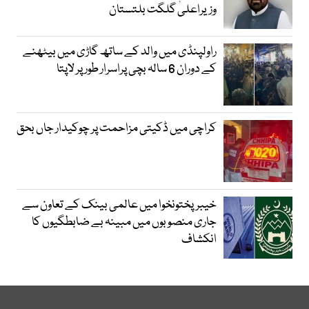
وزیراعلیٰ گلگت بلتستان
راولپنڈی میں والد کے ساتھ گاڑی میں بیٹھنے
کے دوران 6 سالہ بچی پراسرار طور پر لاپتا
کراچی میں ڈکیتی مزاحمت پر چوکیدار جاں بحق
خیبرپختونخوا میں عالمی بینک کے تعاون سے
جاری منصوبوں میں مبینہ بے ضابطگیوں کا
انکشاف