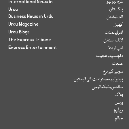
غزہ لہو لہو
International News in
پاکستان
Urdu
Business News in Urdu
انٹر نیشنل
Urdu Magazine
کھیل
Urdu Blogs
انٹرٹینمنٹ
The Express Tribune
لائف اسٹائل
Express Entertainment
ٹاپ ٹرینڈ
دلچسپ و عجیب
صحت
سونے کے نرخ
پیٹرولیم مصنوعات کی قیمتیں
سائنس و ٹیکنالوجی
بلاگ
بزنس
ویڈیوز
جرائم