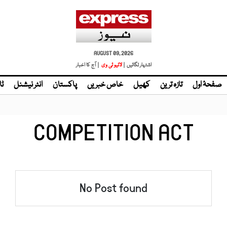
AUGUST 09, 2026
اشتہار لگائیں |
| آج کا اخبار
صفحۂ اول
تازہ ترین
کھیل
خاص خبریں
پاکستان
انٹر نیشنل
ٹا
COMPETITION ACT
No Post found