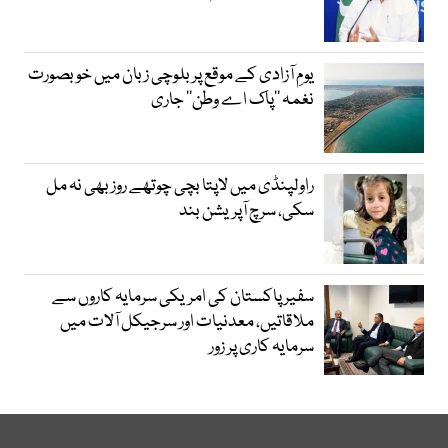
یومِ آزادی کے موقع پر بلوچی زبان میں خوبصورت
نغمہ ’’پاک اے وطن‘‘ جاری
راولپنڈی میں لاپتا بچی چوتھے روز بھی نہ مل
سکی، سرچ آپریشن بند
سفیر پاکستان کی امریکی سرمایہ کاروں سے
ملاقاتیں، معدنیات اور سرجیکل آلات میں
سرمایہ کاری پر زور