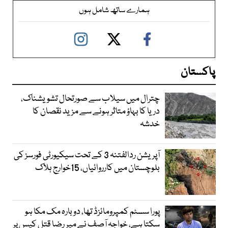
ہمارے ساتھ شامل ہوں
پاکستان
چترال میں سیلاب سے صورتحال تشویشناک،
دریا کا بہاؤ متاثر ہونے سے مزید نقصان کا
خدشہ
آپریشن ردالفتنہ 3 کے تحت سیکیورٹی فورسز کی
بلوچستان میں کارروائیاں، 15خوارج ہلاک
پورا سسٹم کمپرومائزڈ تھا، دوبارہ مک مکا ہو
سکتا ہے، خواجہ آصف نے میر رضا قتل کیس پر