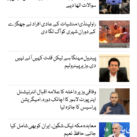
سوالات اٹھا دیے
راولپنڈی؛ منشیات کے عادی افراد نے جھگڑے
کے دوران شہری کو آگ لگا دی
پیٹرول مہنگا ہے لیکن قلت کہیں آنے نہیں
دی، وزیر پیٹرولیم
وفاقی وزیر داخلہ کا علامہ اقبال انٹرنیشنل
ایئرپورٹ لاہور کا اچانک دورہ، امیگریشن
پراسیس کا جائزہ لیا
معاہدہ مکہ نیک شگون، ایران کو بھی شامل کیا
جائے، حافظ نعیم