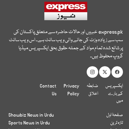
express.pk
خبروں اور حالات حاضرہ سے متعلق پاکستان کی
سب سے زیادہ وزٹ کی جانے والی ویب سائٹ ہے۔ اس ویب سائٹ
پر شائع شدہ تمام مواد کے جملہ حقوق بحق ایکسپریس میڈیا
گروپ محفوظ ہیں۔
ایکسپریس
ضابطہ
Privacy
Contact
کے بارے
اخلاق
Policy
Us
میں
صفحۂ اول
Showbiz News in Urdu
تازہ ترین
Sports News in Urdu