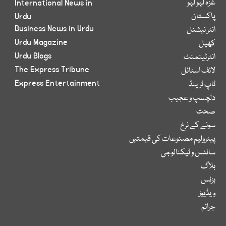
غزہ لہو لہو
International News in
پاکستان
Urdu
Business News in Urdu
انٹر نیشنل
Urdu Magazine
کھیل
Urdu Blogs
انٹرٹینمنٹ
The Express Tribune
لائف اسٹائل
Express Entertainment
ٹاپ ٹرینڈ
دلچسپ و عجیب
صحت
سونے کے نرخ
پیٹرولیم مصنوعات کی قیمتیں
سائنس و ٹیکنالوجی
بلاگ
بزنس
ویڈیوز
جرائم