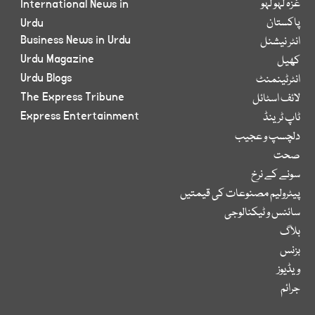
غزہ لہو لہو
International News in
پاکستان
Urdu
Business News in Urdu
انٹر نیشنل
Urdu Magazine
کھیل
Urdu Blogs
انٹرٹینمنٹ
The Express Tribune
لائف اسٹائل
Express Entertainment
ٹاپ ٹرینڈ
دلچسپ و عجیب
صحت
سونے کے نرخ
پیٹرولیم مصنوعات کی قیمتیں
سائنس و ٹیکنالوجی
بلاگ
بزنس
ویڈیوز
جرائم