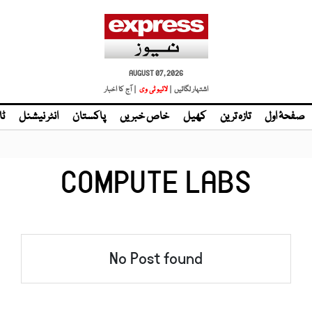
AUGUST 07, 2026
اشتہار لگائیں |
لائیو ٹی وی
| آج کا اخبار
صفحۂ اول
تازہ ترین
کھیل
خاص خبریں
پاکستان
انٹر نیشنل
ٹا
COMPUTE LABS
No Post found