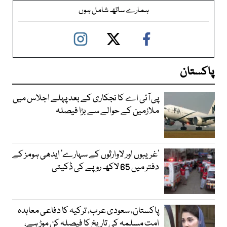
ہمارے ساتھ شامل ہوں
پاکستان
پی آئی اے کا نجکاری کے بعد پہلے اجلاس میں
ملازمین کے حوالے سے بڑا فیصلہ
’غریبوں اور لاوارثوں کے سہارے‘ ایدھی ہومز کے
دفتر میں 65 لاکھ روپے کی ڈکیتی
پاکستان، سعودی عرب، ترکیہ کا دفاعی معاہدہ
امت مسلمہ کی تاریخ کا فیصلہ کن موڑ ہے،