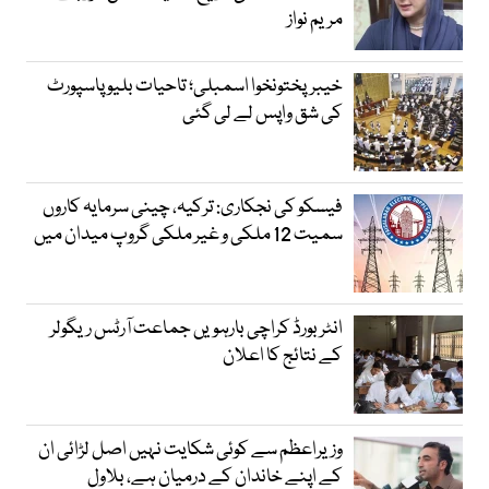
مریم نواز
خیبرپختونخوا اسمبلی؛ تاحیات بلیو پاسپورٹ
کی شق واپس لے لی گئی
فیسکو کی نجکاری: ترکیہ، چینی سرمایہ کاروں
سمیت 12 ملکی و غیر ملکی گروپ میدان میں
انٹر بورڈ کراچی بارہویں جماعت آرٹس ریگولر
کے نتائج کا اعلان
وزیراعظم سے کوئی شکایت نہیں اصل لڑائی ان
کے اپنے خاندان کے درمیان ہے، بلاول