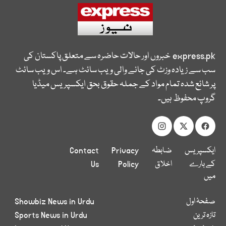
express.pk
خبروں اور حالات حاضرہ سے متعلق پاکستان کی
سب سے زیادہ وزٹ کی جانے والی ویب سائٹ ہے۔ اس ویب سائٹ
پر شائع شدہ تمام مواد کے جملہ حقوق بحق ایکسپریس میڈیا
گروپ محفوظ ہیں۔
ایکسپریس
ضابطہ
Privacy
Contact
کے بارے
اخلاق
Policy
Us
میں
صفحۂ اول
Showbiz News in Urdu
تازہ ترین
Sports News in Urdu