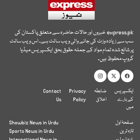
express.pk
خبروں اور حالات حاضرہ سے متعلق پاکستان کی
سب سے زیادہ وزٹ کی جانے والی ویب سائٹ ہے۔ اس ویب سائٹ
پر شائع شدہ تمام مواد کے جملہ حقوق بحق ایکسپریس میڈیا
گروپ محفوظ ہیں۔
ایکسپریس
ضابطہ
Privacy
Contact
کے بارے
اخلاق
Policy
Us
میں
صفحۂ اول
Showbiz News in Urdu
تازہ ترین
Sports News in Urdu
غزہ لہو لہو
International News in