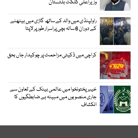
وزیراعلیٰ گلگت بلتستان
راولپنڈی میں والد کے ساتھ گاڑی میں بیٹھنے
کے دوران 6 سالہ بچی پراسرار طور پر لاپتا
کراچی میں ڈکیتی مزاحمت پر چوکیدار جاں بحق
خیبرپختونخوا میں عالمی بینک کے تعاون سے
جاری منصوبوں میں مبینہ بے ضابطگیوں کا
انکشاف