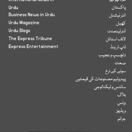
پاکستان
Urdu
Business News in Urdu
انٹر نیشنل
Urdu Magazine
کھیل
Urdu Blogs
انٹرٹینمنٹ
The Express Tribune
لائف اسٹائل
Express Entertainment
ٹاپ ٹرینڈ
دلچسپ و عجیب
صحت
سونے کے نرخ
پیٹرولیم مصنوعات کی قیمتیں
سائنس و ٹیکنالوجی
بلاگ
بزنس
ویڈیوز
جرائم