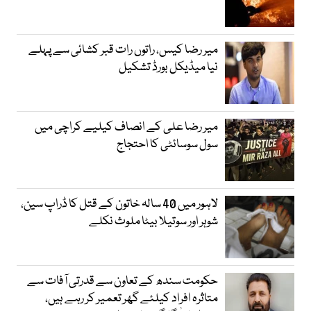
میر رضا کیس، راتوں رات قبر کشائی سے پہلے
نیا میڈیکل بورڈ تشکیل
میر رضا علی کے انصاف کیلیے کراچی میں
سول سوسائٹی کا احتجاج
لاہور میں 40 سالہ خاتون کے قتل کا ڈراپ سین،
شوہر اور سوتیلا بیٹا ملوث نکلے
حکومت سندھ کے تعاون سے قدرتی آفات سے
متاثرہ افراد کیلئے گھر تعمیر کر رہے ہیں،