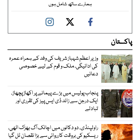
ہمارے ساتھ شامل ہوں
پاکستان
وزیر اعظم شہباز شریف کی وفد کے ہمراہ عمرہ
کی ادائیگی، ملک و قوم کے لیے خصوصی
دعائیں
پنجاب پولیس میں بڑے پیمانے پر اکھاڑ پچھاڑ،
ایک درجن سے زائد ڈی ایس پیز کی تقرری اور
تبادلے
راولپنڈی، دو دکانوں میں اچانک آگ بھڑک اٹھی،
ریسکیو کی بروقت کارروائی سے بڑا نقصان ٹل گیا