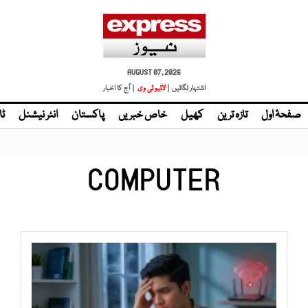
AUGUST 07, 2026
اشتہار لگائیں |
| آج کا اخبار
صفحۂ اول
تازہ ترین
کھیل
خاص خبریں
پاکستان
انٹر نیشنل
ٹا
COMPUTER