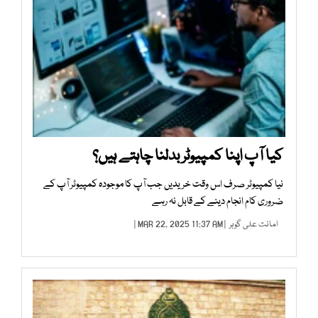
کیا آپ اپنا کمپیوٹر بدلنا چاہتے ہیں؟
نیا کمپیوٹر صرف اس وقت خریدیں جب آپ کا موجودہ کمپیوٹر آپ کے
ضروری کام انجام دینے کے قابل نہ رہے
امانت علی گوہر
| MAR 22, 2025 11:37 AM |