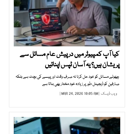
کیا آپ کمپیوٹر میں درپیش عام مسائل سے
پریشان ہیں؟ یہ آسان ٹپس اپنائیں
چھوٹے مسائل کو خود حل کرنا نہ صرف وقت اور پیسے کی بچت ہے بلکہ
صارفین کو ڈیجیٹل طور پر زیادہ خود مختار بھی بناتا ہے
ویب ڈیسک
| MAR 24, 2026 10:05 AM |