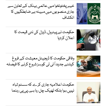
خیبرپختونخوا میں عالمی بینک کے تعاون سے
جاری منصوبوں میں مبینہ بے ضابطگیوں کا
انکشاف
حکومت نے پیٹرول، ڈیزل کی نئی قیمت کا
اعلان کردیا
وفاقی حکومت کا ڈیجیٹل معیشت کے فروغ
کیلئے جدید آئی ٹی کورسز شروع کرنے کا فیصلہ
حکومت اعلامیہ جاری کرے کہ سسٹم تباہ
نہیں ہوا بلکہ ٹھیک چل رہا ہے، پی پی رہنما