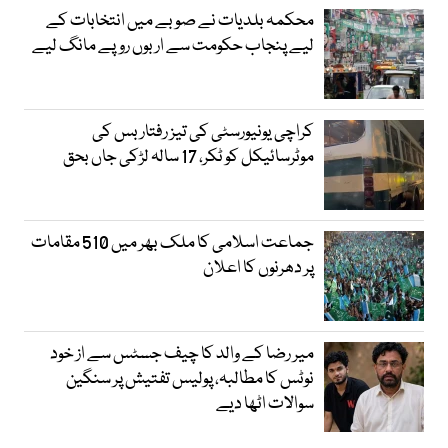
محکمہ بلدیات نے صوبے میں انتخابات کے
لیے پنجاب حکومت سے اربوں روپے مانگ لیے
کراچی یونیورسٹی کی تیز رفتار بس کی
موٹرسائیکل کو ٹکر، 17 سالہ لڑکی جاں بحق
جماعت اسلامی کا ملک بھر میں 510 مقامات
پر دھرنوں کا اعلان
میر رضا کے والد کا چیف جسٹس سے از خود
نوٹس کا مطالبہ، پولیس تفتیش پر سنگین
سوالات اٹھا دیے