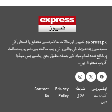
express.pk
خبروں اور حالات حاضرہ سے متعلق پاکستان کی
سب سے زیادہ وزٹ کی جانے والی ویب سائٹ ہے۔ اس ویب سائٹ
پر شائع شدہ تمام مواد کے جملہ حقوق بحق ایکسپریس میڈیا
گروپ محفوظ ہیں۔
ایکسپریس
ضابطہ
Privacy
Contact
کے بارے
اخلاق
Policy
Us
میں