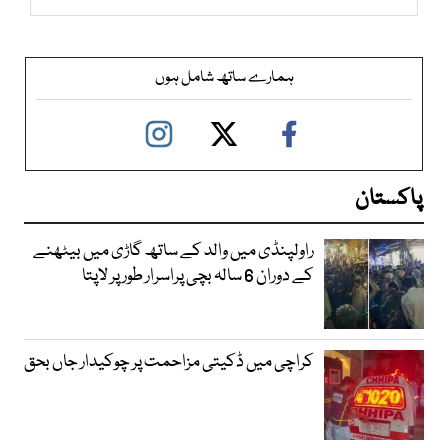
ہمارے ساتھ شامل ہوں
پاکستان
راولپنڈی میں والد کے ساتھ گاڑی میں بیٹھنے
کے دوران 6 سالہ بچی پراسرار طور پر لاپتا
کراچی میں ڈکیتی مزاحمت پر چوکیدار جاں بحق