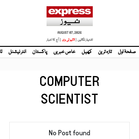
AUGUST 07, 2026
اشتہار لگائیں |
لائیو ٹی وی
| آج کا اخبار
صفحۂ اول
تازہ ترین
کھیل
خاص خبریں
پاکستان
انٹر نیشنل
ٹا
COMPUTER
SCIENTIST
No Post found