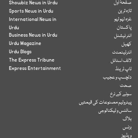
صفحۂ اول
Showbiz News in Urdu
تازہ ترین
Sports News in Urdu
غزہ لہو لہو
International News in
پاکستان
Urdu
Business News in Urdu
انٹر نیشنل
Urdu Magazine
کھیل
Urdu Blogs
انٹرٹینمنٹ
The Express Tribune
لائف اسٹائل
Express Entertainment
ٹاپ ٹرینڈ
دلچسپ و عجیب
صحت
سونے کے نرخ
پیٹرولیم مصنوعات کی قیمتیں
سائنس و ٹیکنالوجی
بلاگ
بزنس
ویڈیوز