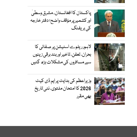
پاکستان کا افغانستان، مشرق وسطیٰ
اور کشمیر پر مؤقف واضح؛ دفتر خارجہ
کی بریفنگ
لاہور ریلوے اسٹیشن پر صفائی کا
بحران، تعفن، تاخیر اور بند برقی زینوں
سے مسافروں کی مشکلات بڑھ گئیں
وزیراعظم کی ہدایت پر ایم ڈی کیٹ
2026 کا امتحان ملتوی، نئی تاریخ
بھی مقرر