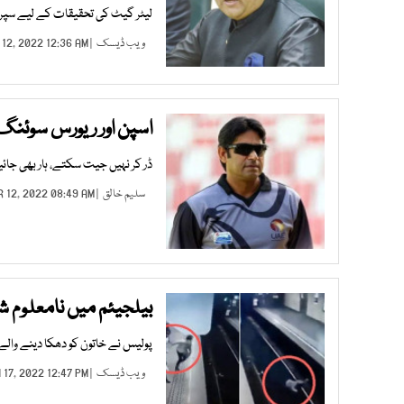
لیٹر گیٹ کی تحقیقات کے لیے سپریم 
ویب ڈیسک
| APR 12, 2022 12:36 AM |
اسپن اور ریورس سوئنگ 
ڈر کر نہیں جیت سکتے، ہار بھی جائ
سلیم خالق
| MAR 12, 2022 08:49 AM |
بیلجیئم میں نامعلوم 
پولیس نے خاتون کو دھکا دینے والے
ویب ڈیسک
| JAN 17, 2022 12:47 PM |