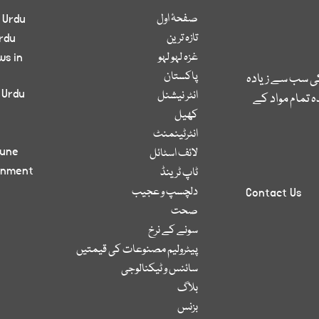
صفحۂ اول
 Urdu
تازہ ترین
rdu
غزہ لہو لہو
ws in
پاکستان
کی سب سے زیادہ
 Urdu
انٹر نیشنل
 تمام مواد کے
کھیل
انٹرٹینمنٹ
bune
لائف اسٹائل
inment
ٹاپ ٹرینڈ
دلچسپ و عجیب
Contact Us
صحت
سونے کے نرخ
پیٹرولیم مصنوعات کی قیمتیں
سائنس و ٹیکنالوجی
بلاگ
بزنس