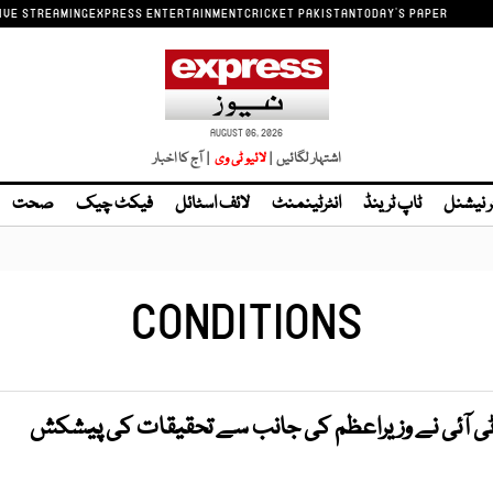
IVE STREAMING
EXPRESS ENTERTAINMENT
CRICKET PAKISTAN
TODAY'S PAPER
AUGUST 06, 2026
اشتہار لگائیں |
| آج کا اخبار
ر نیشنل
ٹاپ ٹرینڈ
انٹرٹینمنٹ
لائف اسٹائل
فیکٹ چیک
صحت
CONDITIONS
ٹی آئی نے وزیراعظم کی جانب سے تحقیقات کی پیشکش