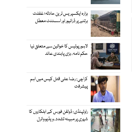
ہزارہ ایکسپریس ٹرین حادثہ؛ غفلت
برتنے پر ڈرائیور اور اسسٹنٹ معطل
لاہور پولیس کا خواتین سے متعلق نیا
حکم نامہ، بڑی پابندی عائد
کراچی: رضا علی قتل کیس میں اہم
پیشرفت
راولپنڈی: ڈولفن فورس کے اہلکاروں کا
شہری پر مبینہ تشدد، ویڈیو وائرل