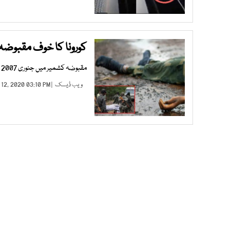
کورونا کا خوف مقبوضہ
مقبوضہ کشمیر میں جنوری 2007 سے تاحال 451 اہلکاروں نے پست ہمتی اور ذہنی دباؤ کے باعث خود کشی کی
ویب ڈیسک
| MAY 12, 2020 03:10 PM |