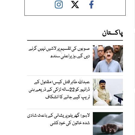
پاکستان
صوبوں کی تقسیم پر لاشیں نہیں گرنے
دیں گے، وزیراعلیٰ سندھ
عبداللہ طاہر قتل کیس؛ مقتول کے
ڈرائیور کو 22سالہ لڑکی کے ذریعے ہنی
ٹریپ کیے جانے کا انشکاف
لاہور؛ گھریلو پریشانی کے باعث شادی
شدہ خاتون کی خودکشی