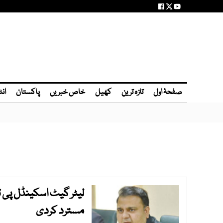
صفحۂ اول
تازہ ترین
کھیل
خاص خبریں
پاکستان
انٹ
لیٹر گیٹ اسکینڈل پی 
مسترد کردی