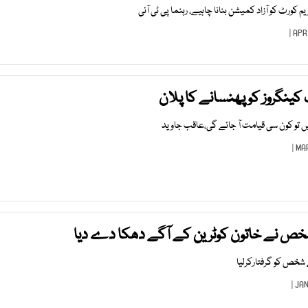
کورٹ کو آزاد کمیشن بنانا چاہیے، رہنما پی ٹی آئی
کینگروز کو پھنسانے کا پلان
یں تو کون سی قیامت آ جائے گی،عاقب جاوید
شخص نے خاتون کوٹرین کے آگے دھکا دے دیا
 شخص کو گرفتارکرلیا