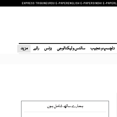
EXPRESS TRIBUNE
URDU E-PAPER
ENGLISH E-PAPER
SINDHI E-PAPER
L
دلچسپ و عجیب
سائنس و ٹیکنالوجی
بزنس
رائے
مزید
ہمارے ساتھ شامل ہوں