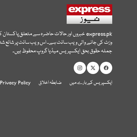
express.pk
خبروں اور حالات حاضرہ سے متعلق پاکستان 
وزٹ کی جانے والی ویب سائٹ ہے۔ اس ویب سائٹ پر شائع شدہ
جملہ حقوق بحق ایکسپریس میڈیا گروپ محفوظ ہیں۔
ایکسپریس کے بارے میں
ضابطہ اخلاق
Privacy Policy