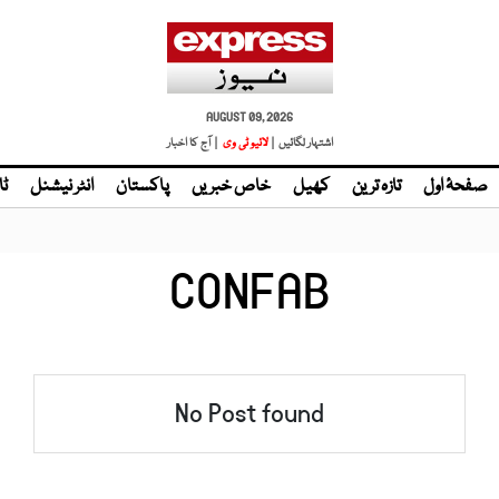
AUGUST 09, 2026
اشتہار لگائیں |
| آج کا اخبار
صفحۂ اول
تازہ ترین
کھیل
خاص خبریں
پاکستان
انٹر نیشنل
ٹا
CONFAB
No Post found