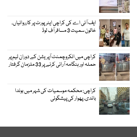
ایف آئی اے کی کراچی ایئرپورٹ پر کارروائیاں،
خاتون سمیت 3 مسافر آف لوڈ
کراچی میں انکروچمنٹ آپریشن کے دوران ٹیم پر
حملہ اور ہنگامہ آرائی کرنے پر 33 ملزمان گرفتار
کراچی: محکمہ موسمیات کی شہر میں بوندا
باندی، پھوار کی پیشگوئی