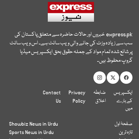
express.pk
خبروں اور حالات حاضرہ سے متعلق پاکستان کی
سب سے زیادہ وزٹ کی جانے والی ویب سائٹ ہے۔ اس ویب سائٹ
پر شائع شدہ تمام مواد کے جملہ حقوق بحق ایکسپریس میڈیا
گروپ محفوظ ہیں۔
ایکسپریس
ضابطہ
Privacy
Contact
کے بارے
اخلاق
Policy
Us
میں
صفحۂ اول
Showbiz News in Urdu
تازہ ترین
Sports News in Urdu