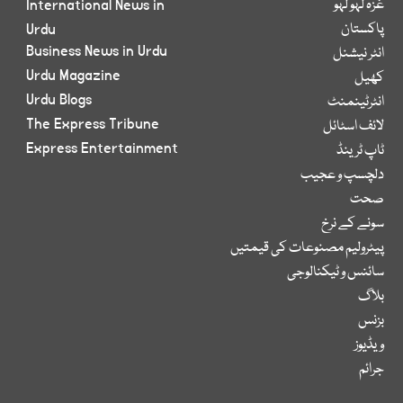
غزہ لہو لہو
International News in
پاکستان
Urdu
Business News in Urdu
انٹر نیشنل
Urdu Magazine
کھیل
Urdu Blogs
انٹرٹینمنٹ
The Express Tribune
لائف اسٹائل
Express Entertainment
ٹاپ ٹرینڈ
دلچسپ و عجیب
صحت
سونے کے نرخ
پیٹرولیم مصنوعات کی قیمتیں
سائنس و ٹیکنالوجی
بلاگ
بزنس
ویڈیوز
جرائم