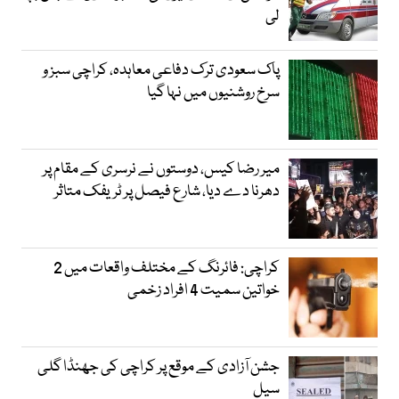
لی
پاک سعودی ترک دفاعی معاہدہ، کراچی سبز و
سرخ روشنیوں میں نہا گیا
میر رضا کیس، دوستوں نے نرسری کے مقام پر
دھرنا دے دیا، شارع فیصل پر ٹریفک متاثر
کراچی: فائرنگ کے مختلف واقعات میں 2
خواتین سمیت 4 افراد زخمی
جشن آزادی کے موقع پر کراچی کی جھنڈا گلی
سیل