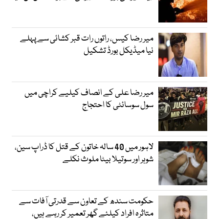
میر رضا کیس، راتوں رات قبر کشائی سے پہلے
نیا میڈیکل بورڈ تشکیل
میر رضا علی کے انصاف کیلیے کراچی میں
سول سوسائٹی کا احتجاج
لاہور میں 40 سالہ خاتون کے قتل کا ڈراپ سین،
شوہر اور سوتیلا بیٹا ملوث نکلے
حکومت سندھ کے تعاون سے قدرتی آفات سے
متاثرہ افراد کیلئے گھر تعمیر کر رہے ہیں،