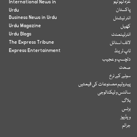
غزہ لہو لہو
International News in
پاکستان
Urdu
Business News in Urdu
انٹر نیشنل
Urdu Magazine
کھیل
Urdu Blogs
انٹرٹینمنٹ
The Express Tribune
لائف اسٹائل
Express Entertainment
ٹاپ ٹرینڈ
دلچسپ و عجیب
صحت
سونے کے نرخ
پیٹرولیم مصنوعات کی قیمتیں
سائنس و ٹیکنالوجی
بلاگ
بزنس
ویڈیوز
جرائم