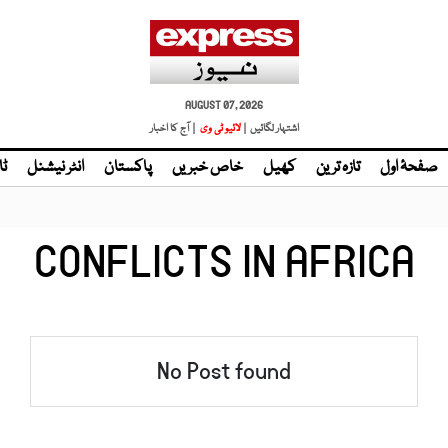
AUGUST 07, 2026
اشتہار لگائیں |
لائیو ٹی وی
| آج کا اخبار
صفحۂ اول
تازہ ترین
کھیل
خاص خبریں
پاکستان
انٹر نیشنل
ٹا
CONFLICTS IN AFRICA
No Post found