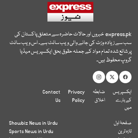
express.pk
خبروں اور حالات حاضرہ سے متعلق پاکستان کی
سب سے زیادہ وزٹ کی جانے والی ویب سائٹ ہے۔ اس ویب سائٹ
پر شائع شدہ تمام مواد کے جملہ حقوق بحق ایکسپریس میڈیا
گروپ محفوظ ہیں۔
ایکسپریس
ضابطہ
Privacy
Contact
کے بارے
اخلاق
Policy
Us
میں
صفحۂ اول
Showbiz News in Urdu
تازہ ترین
Sports News in Urdu