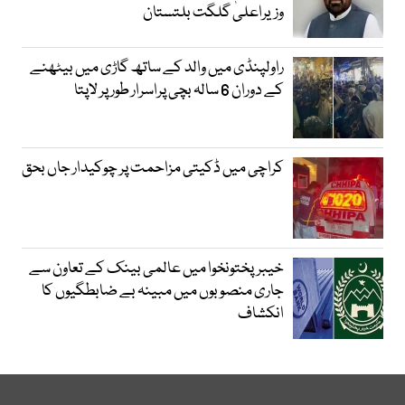
وزیراعلیٰ گلگت بلتستان
راولپنڈی میں والد کے ساتھ گاڑی میں بیٹھنے
کے دوران 6 سالہ بچی پراسرار طور پر لاپتا
کراچی میں ڈکیتی مزاحمت پر چوکیدار جاں بحق
خیبرپختونخوا میں عالمی بینک کے تعاون سے
جاری منصوبوں میں مبینہ بے ضابطگیوں کا
انکشاف