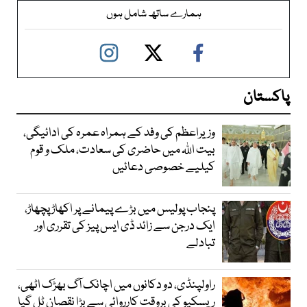
ہمارے ساتھ شامل ہوں
پاکستان
وزیراعظم کی وفد کے ہمراہ عمرہ کی ادائیگی،
بیت اللہ میں حاضری کی سعادت، ملک و قوم
کیلیے خصوصی دعائیں
پنجاب پولیس میں بڑے پیمانے پر اکھاڑ پچھاڑ،
ایک درجن سے زائد ڈی ایس پیز کی تقرری اور
تبادلے
راولپنڈی، دو دکانوں میں اچانک آگ بھڑک اٹھی،
ریسکیو کی بروقت کارروائی سے بڑا نقصان ٹل گیا