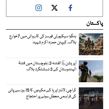
پاکستان
ہنگو؛ سیکیورٹی فورسز کی کارروائی میں 7خوارج
ہلاک، کیپٹن حمزہ اکرم شہید
آپریشن رَدُّ الفتنہ 3: بلوچستان میں فتنۃ
الہندوستان کے 3 دہشتگرد ہلاک
کراچی: لائنز ایریا کے مکینوں کا 15 روز سے پانی
کی فراہمی معطل ہونے پر احتجاج