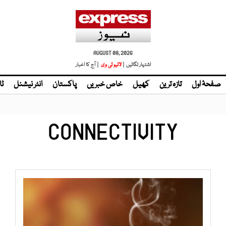
AUGUST 08, 2026
اشتہار لگائیں |
| آج کا اخبار
صفحۂ اول
تازہ ترین
کھیل
خاص خبریں
پاکستان
انٹر نیشنل
ٹا
CONNECTIVITY