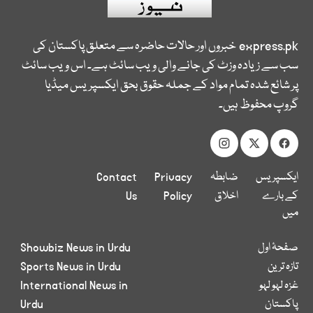
express.pk
خبروں اور حالات حاضرہ سے متعلق پاکستان کی
سب سے زیادہ وزٹ کی جانے والی ویب سائٹ ہے۔ اس ویب سائٹ
پر شائع شدہ تمام مواد کے جملہ حقوق بحق ایکسپریس میڈیا
گروپ محفوظ ہیں۔
ایکسپریس
ضابطہ
Privacy
Contact
کے بارے
اخلاق
Policy
Us
میں
صفحۂ اول
Showbiz News in Urdu
تازہ ترین
Sports News in Urdu
غزہ لہو لہو
International News in
پاکستان
Urdu