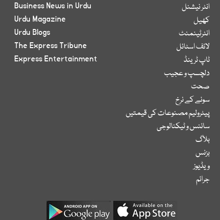
Business News in Urdu
انٹر نیشنل
Urdu Magazine
کھیل
Urdu Blogs
انٹرٹینمنٹ
The Express Tribune
لائف اسٹائل
Express Entertainment
ٹاپ ٹرینڈ
دلچسپ و عجیب
صحت
سونے کے نرخ
پیٹرولیم مصنوعات کی قیمتیں
سائنس و ٹیکنالوجی
بلاگ
بزنس
ویڈیوز
جرائم