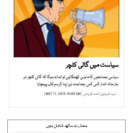
سیاست میں گالی کلچر
سیاسی جماعتوں کا ماضی کھنگالیں تو اندازہ ہوگا کہ گالی کلچر اور
جارحانہ انداز کس کس جماعت نے اپنا کر ہم تک پہنچایا
سید شرجیل احمد قریشی
| MAY 11, 2018 10:08 AM |
ہمارے ساتھ شامل ہوں