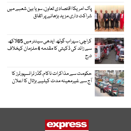
پاک امریکا اقتصادی تعاون، سویا بین شعبے میں
شراکت داری مزید بڑھانے پر اتفاق
کراچی: سہراب گوٹھ ایدھی سینٹر میں 65لاکھ
سے زائد کی ڈکیتی کا مقدمہ 4 ملزمان کیخلاف
درج
حکومت سے مذاکرات ناکام،گڈز ٹرانسپورٹرز کا
آج سے غیرمعینہ مدت کیلیے ہڑتال کا اعلان