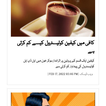
کافی میں کیفین کولیسٹرول کیسے کم کرتی
ہے
کیفین ایک قسم کے پروٹین پر اثرانداز ہوکر خون میں ایل ڈی ایل
کولیسٹرول کی پیداوار کم کرتی ہے
ویب ڈیسک
| FEB 17, 2022 03:46 PM |