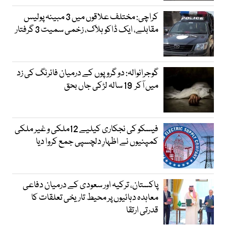
کراچی: مختلف علاقوں میں 3 مبینہ پولیس
مقابلے، ایک ڈاکو ہلاک، زخمی سمیت 3 گرفتار
گوجرانوالہ: دو گروپوں کے درمیان فائرنگ کی زد
میں آکر 19 سالہ لڑکی جاں بحق
فیسکو کی نجکاری کیلیے 12ملکی و غیر ملکی
کمپنیوں نے اظہارِ دلچسپی جمع کروا دیا
پاکستان، ترکیہ اور سعودی کے درمیان دفاعی
معاہدہ دہائیوں پر محیط تاریخی تعلقات کا
قدرتی ارتقا