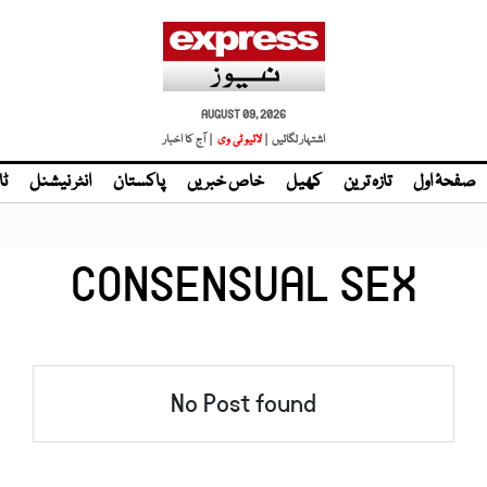
AUGUST 09, 2026
اشتہار لگائیں |
لائیو ٹی وی
| آج کا اخبار
صفحۂ اول
تازہ ترین
کھیل
خاص خبریں
پاکستان
انٹر نیشنل
ٹا
CONSENSUAL SEX
No Post found