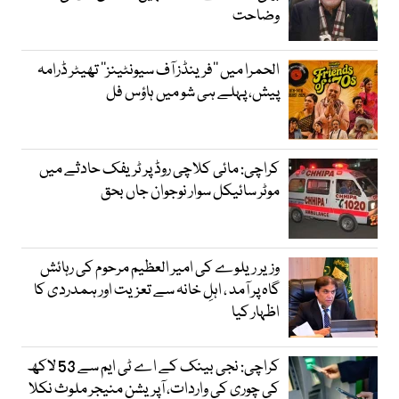
وضاحت
الحمرا میں ’’فرینڈز آف سیونٹینز‘‘ تھیٹر ڈرامہ
پیش، پہلے ہی شو میں ہاؤس فل
کراچی: مائی کلاچی روڈ پر ٹریفک حادثے میں
موٹر سائیکل سوار نوجوان جاں بحق
وزیر ریلوے کی امیر العظیم مرحوم کی رہائش
گاہ پر آمد ، اہلِ خانہ سے تعزیت اور ہمدردی کا
اظہار کیا
کراچی: نجی بینک کے اے ٹی ایم سے 53 لاکھ
کی چوری کی واردات، آپریشن منیجر ملوث نکلا