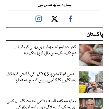
ہمارے ساتھ شامل ہوں
پاکستان
گجرات؛ نومولود جڑواں بہن بھائی کو ماں نے
شاپنگ بیگ میں ڈال کر پھینک دیا
ایدھی فاؤنڈیشن پر 65 لاکھ کی ڈکیتی کیخلاف
رضاکاروں کا کراچی پریس کلب پر احتجاج
معاہدہ مکہ خالصتاً دفاعی نوعیت کا ہے، کسی
بھی ملک کے خلاف نہیں، اسحاق ڈار کی