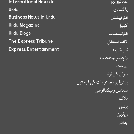
غزہ لہو لہو
International News in
پاکستان
Urdu
Business News in Urdu
انٹر نیشنل
Urdu Magazine
کھیل
Urdu Blogs
انٹرٹینمنٹ
The Express Tribune
لائف اسٹائل
Express Entertainment
ٹاپ ٹرینڈ
دلچسپ و عجیب
صحت
سونے کے نرخ
پیٹرولیم مصنوعات کی قیمتیں
سائنس و ٹیکنالوجی
بلاگ
بزنس
ویڈیوز
جرائم