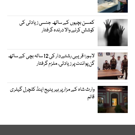
کمسن بچیوں کے ساتھ جنسی زیادتی کی
کوشش کرنے والا درندہ گرفتار
لاہور؛ قریبی رشتےدار کی 12 سالہ بچی کے ساتھ
گن پوائنٹ پر زیادتی، ملزم گرفتار
وارث شاہ کے مزار پر ہیریٹیج اینڈ کلچرل گیلری
قائم