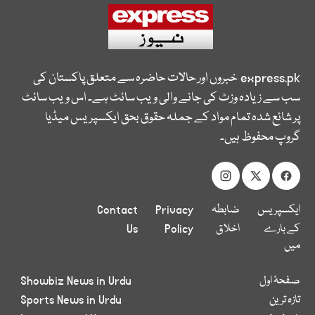
express.pk
خبروں اور حالات حاضرہ سے متعلق پاکستان کی
سب سے زیادہ وزٹ کی جانے والی ویب سائٹ ہے۔ اس ویب سائٹ
پر شائع شدہ تمام مواد کے جملہ حقوق بحق ایکسپریس میڈیا
گروپ محفوظ ہیں۔
ایکسپریس
ضابطہ
Privacy
Contact
کے بارے
اخلاق
Policy
Us
میں
صفحۂ اول
Showbiz News in Urdu
تازہ ترین
Sports News in Urdu