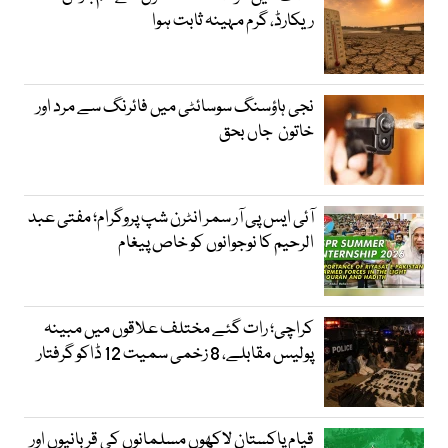
ریکارڈ، گرم مہینہ ثابت ہوا
نجی ہاؤسنگ سوسائٹی میں فائرنگ سے مرد اور
خاتون جاں بحق
آئی ایس پی آر سمر انٹرن شپ پروگرام؛ مفتی عبد
الرحیم کا نوجوانوں کو خاص پیغام
کراچی؛ رات گئے مختلف علاقوں میں مبینہ
پولیس مقابلے، 8 زخمی سمیت 12 ڈاکو گرفتار
قیامِ پاکستان لاکھوں مسلمانوں کی قربانیوں اور