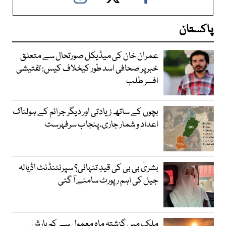
پاکستان
عمران خان کی میڈیکل صورتحال سے متعلق
خبر پر صحافی اسد طور کیخلاف کیس: تفتیشی
افسر طلب
بچوں کے ساتھ زیادتی اور دیگر جرائم کے ہولناک
اعداد و شمار جاری، پنجاب سرفہرست
بشریٰ بی بی کی قیدِ تنہائی؟ سپرنٹنڈنٹ اڈیالہ
جیل کی اہم رپورٹ سامنے آ گئی
ملک میں گزشتہ ماہ معمول سے کم بارش