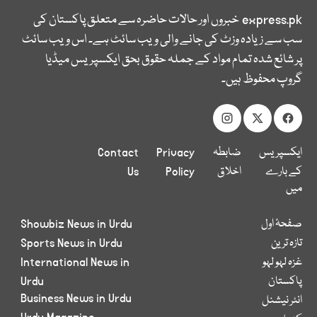
express.pk
خبروں اور حالات حاضرہ سے متعلق پاکستان کی
سب سے زیادہ وزٹ کی جانے والی ویب سائٹ ہے۔ اس ویب سائٹ
پر شائع شدہ تمام مواد کے جملہ حقوق بحق ایکسپریس میڈیا
گروپ محفوظ ہیں۔
ایکسپریس
ضابطہ
Privacy
Contact
کے بارے
اخلاق
Policy
Us
میں
صفحۂ اول
Showbiz News in Urdu
تازہ ترین
Sports News in Urdu
غزہ لہو لہو
International News in
پاکستان
Urdu
Business News in Urdu
انٹر نیشنل