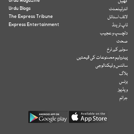
Urdu Magazine
کھیل
Urdu Blogs
انٹرٹینمنٹ
The Express Tribune
لائف اسٹائل
Express Entertainment
ٹاپ ٹرینڈ
دلچسپ و عجیب
صحت
سونے کے نرخ
پیٹرولیم مصنوعات کی قیمتیں
سائنس و ٹیکنالوجی
بلاگ
بزنس
ویڈیوز
جرائم