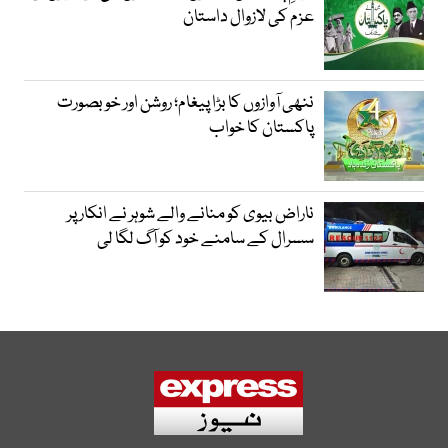
عزم کی لازوال داستان
ننھی آوازوں کا بڑا پیغام؛ روشن اور خوبصورت
پاکستان کا خواب
ناراض بیوی کو منانے والے شوہر نے انکار پر
سسرال کے سامنے خود کو آگ لگا لی