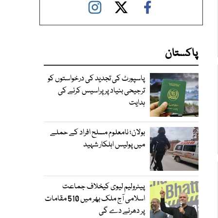
پاکستان
پاسپورٹ کی تجدید کی درخواستوں کو
ترجیحی بنیاد پر پراسیس کرنے کی
ہدایت
بولان؛ نامعلوم مسلح افراد کے حملے
میں پولیس اہلکار شہید
پیٹرولیم لیوی کیخلاف جماعت
اسلامی آج ملک بھر میں 510 مقامات
پر دھرنے دے گی