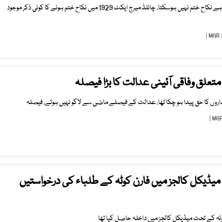
کم عمری کی شادی پر سزا ہوسکتی ہے نکاح ختم نہیں ہوسکتا، چائلڈ میرج ایکٹ 1929 میں نکاح ختم ہونے کا کوئی ذکر موجود
تعلق وفاقی آئینی عدالت کا بڑا فیصلہ
ں کا حق پیدا ہو چکا تھا، عدالت کے فیصلے ماضی سے لاگو نہیں ہوتے، فیصلہ
میڈیکل کالجز میں فارن کوٹہ کے طلباء کی درخواستیں