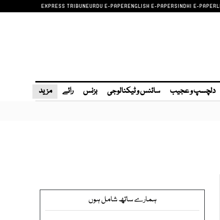
EXPRESS TRIBUNE
URDU E-PAPER
ENGLISH E-PAPER
SINDHI E-PAPER
L
دلچسپ و عجیب
سائنس و ٹیکنالوجی
بزنس
رائے
مزید
ہمارے ساتھ شامل ہوں