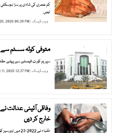
نہیں
ویب ڈیسک
| MAR 26, 2026 06:38 PM |
متوفی کوٹہ سسٹم سے م
سپریم کورٹ فیصلے سے پہلے حقدارو
ویب ڈیسک
| MAR 11, 2026 12:37 PM |
وفاقی آئینی عدالت نے 
خارج کر دیں
طلباء نے 2022-23 میں اوورسیز کوٹہ کے تحت میڈیکل کالجز میں داخلہ حاصل کیا تھا