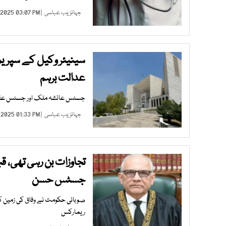
جہانزیب عباسی
| DEC 17, 2025 03:07 PM |
سینیئر وکیل کے سپریم
عدالت برہم
جسٹس عائشہ ملک اور جسٹس عقیل 
جہانزیب عباسی
| DEC 10, 2025 01:33 PM |
تجاوزات بن رہی تھی، قب
جسٹس حسن
صوبائی حکومت نے وفاق کی زمین ک
ریمارکس