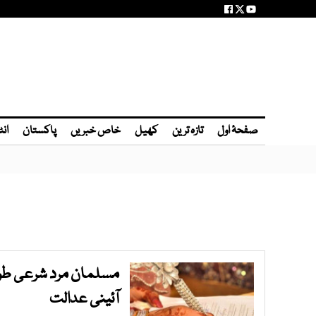
صفحۂ اول
تازہ ترین
کھیل
خاص خبریں
پاکستان
انٹ
مسلمان مرد شرعی طور پ
آئینی عدالت