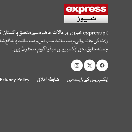
express.pk
خبروں اور حالات حاضرہ سے متعلق پاکستان 
وزٹ کی جانے والی ویب سائٹ ہے۔ اس ویب سائٹ پر شائع شدہ
جملہ حقوق بحق ایکسپریس میڈیا گروپ محفوظ ہیں۔
ایکسپریس کے بارے میں
ضابطہ اخلاق
Privacy Policy