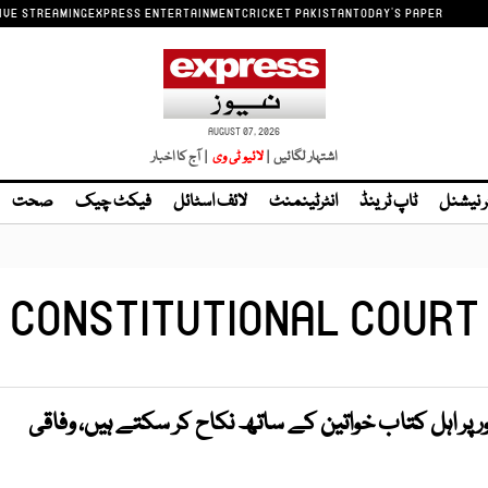
IVE STREAMING
EXPRESS ENTERTAINMENT
CRICKET PAKISTAN
TODAY'S PAPER
AUGUST 07, 2026
اشتہار لگائیں |
| آج کا اخبار
ر نیشنل
ٹاپ ٹرینڈ
انٹرٹینمنٹ
لائف اسٹائل
فیکٹ چیک
صحت
CONSTITUTIONAL COURT
ر اہل کتاب خواتین کے ساتھ نکاح کر سکتے ہیں، وفاقی