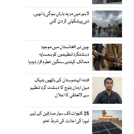
لاہور میں مزید بارش ہوگی یا نہیں،
نئی پیشگوئی کر دی گئی
چین نے افغانستان میں موجود
دہشتگرد تنظیموں کو ہمسایہ
ممالک کیلئے سنگین خطرہ قرار دیدیا
فتنہ الہندوستان کے ہاتھوں بلیک
میل ارمان بلوچ کا دہشت گرد تنظیم
سے لاتعلقی کا اعلان
25 کلوواٹ تک سولر صارفین کے لیے
نیپرا کی اجازت کی شرط ختم