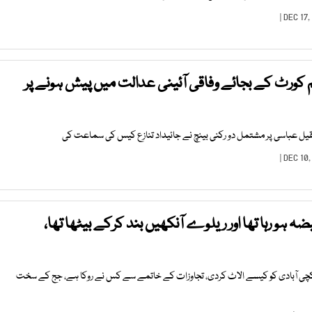
 کورٹ کے بجائے وفاقی آئینی عدالت میں پیش ہونے پر
عباسی پر مشتمل دو رکنی بینچ نے جائیداد تنازع کیس کی سماعت کی
ضہ ہو رہا تھا اور ریلوے آنکھیں بند کرکے بیٹھا تھا،
چی آبادی کو کیسے الاٹ کردی، تجاوزات کے خاتمے سے کس نے روکا ہے، جج کے سخت