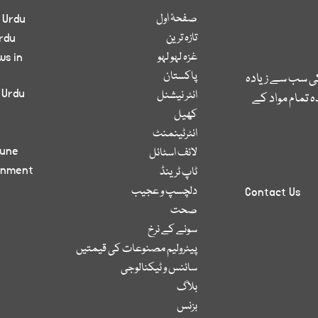
صفحۂ اول
 Urdu
تازہ ترین
rdu
غزہ لہو لہو
ws in
پاکستان
کی سب سے زیادہ
 Urdu
انٹر نیشنل
 تمام مواد کے
کھیل
انٹرٹینمنٹ
bune
لائف اسٹائل
inment
ٹاپ ٹرینڈ
دلچسپ و عجیب
Contact Us
صحت
سونے کے نرخ
پیٹرولیم مصنوعات کی قیمتیں
سائنس و ٹیکنالوجی
بلاگ
بزنس