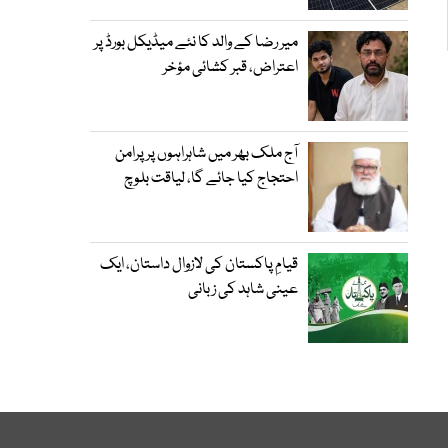
میر رضا کے والد کا نئے میڈیکل بورڈ پر
اعتراض، قبر کشائی مؤخر
آج ملک بھر میں شاہراہوں پر پرامن
احتجاج کیا جائے گا، لیاقت بلوچ
قیامِ پاکستان کی لازوال داستان، ایک
عینی شاہد کی زبانی