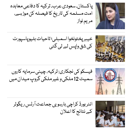
پاکستان، سعودی عرب، ترکیہ کا دفاعی معاہدہ
امت مسلمہ کی تاریخ کا فیصلہ کن موڑ ہے،
مریم نواز
خیبرپختونخوا اسمبلی؛ تاحیات بلیو پاسپورٹ
کی شق واپس لے لی گئی
فیسکو کی نجکاری: ترکیہ، چینی سرمایہ کاروں
سمیت 12 ملکی و غیر ملکی گروپ میدان میں
انٹر بورڈ کراچی بارہویں جماعت آرٹس ریگولر
کے نتائج کا اعلان