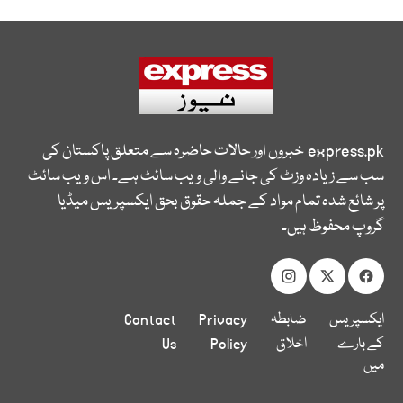
express.pk
خبروں اور حالات حاضرہ سے متعلق پاکستان کی
سب سے زیادہ وزٹ کی جانے والی ویب سائٹ ہے۔ اس ویب سائٹ
پر شائع شدہ تمام مواد کے جملہ حقوق بحق ایکسپریس میڈیا
گروپ محفوظ ہیں۔
ایکسپریس
ضابطہ
Privacy
Contact
کے بارے
اخلاق
Policy
Us
میں