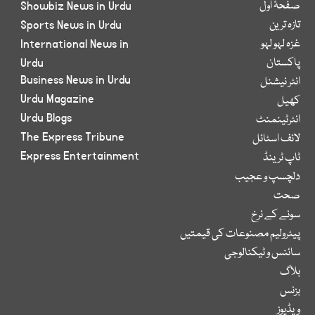
صفحۂ اول
Showbiz News in Urdu
تازہ ترین
Sports News in Urdu
غزہ لہو لہو
International News in
پاکستان
Urdu
Business News in Urdu
انٹر نیشنل
Urdu Magazine
کھیل
Urdu Blogs
انٹرٹینمنٹ
The Express Tribune
لائف اسٹائل
Express Entertainment
ٹاپ ٹرینڈ
دلچسپ و عجیب
صحت
سونے کے نرخ
پیٹرولیم مصنوعات کی قیمتیں
سائنس و ٹیکنالوجی
بلاگ
بزنس
ویڈیوز