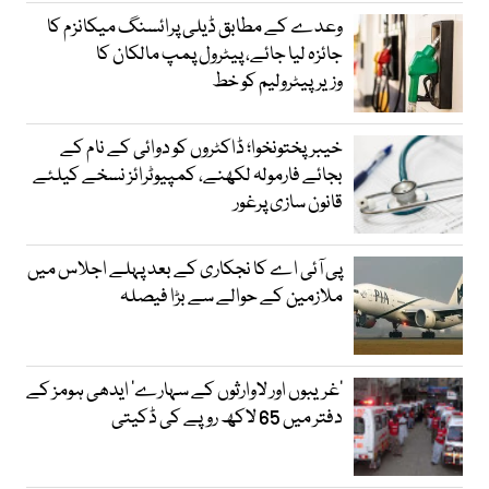
وعدے کے مطابق ڈیلی پرائسنگ میکانزم کا
جائزہ لیا جائے، پیٹرول پمپ مالکان کا
وزیرپیٹرولیم کو خط
خیبرپختونخوا؛ ڈاکٹروں کو دوائی کے نام کے
بجائے فارمولہ لکھنے، کمپیوٹرائز نسخے کیلئے
قانون سازی پرغور
پی آئی اے کا نجکاری کے بعد پہلے اجلاس میں
ملازمین کے حوالے سے بڑا فیصلہ
’غریبوں اور لاوارثوں کے سہارے‘ ایدھی ہومز کے
دفتر میں 65 لاکھ روپے کی ڈکیتی