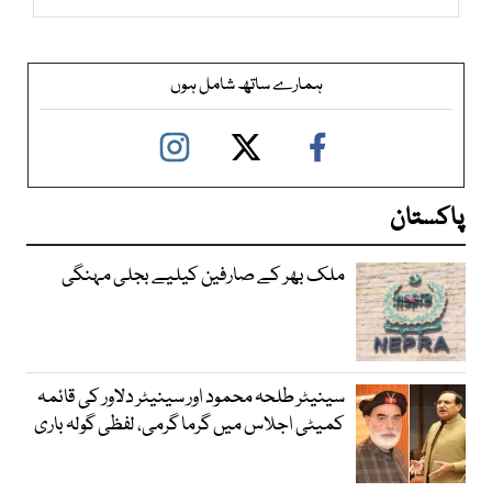
ہمارے ساتھ شامل ہوں
پاکستان
ملک بھر کے صارفین کیلیے بجلی مہنگی
سینیٹر طلحہ محمود اور سینیٹر دلاور کی قائمہ
کمیٹی اجلاس میں گرما گرمی، لفظی گولہ باری