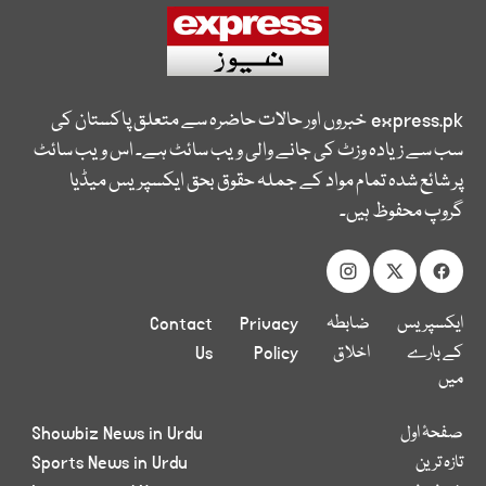
express.pk
خبروں اور حالات حاضرہ سے متعلق پاکستان کی
سب سے زیادہ وزٹ کی جانے والی ویب سائٹ ہے۔ اس ویب سائٹ
پر شائع شدہ تمام مواد کے جملہ حقوق بحق ایکسپریس میڈیا
گروپ محفوظ ہیں۔
ایکسپریس
ضابطہ
Privacy
Contact
کے بارے
اخلاق
Policy
Us
میں
صفحۂ اول
Showbiz News in Urdu
تازہ ترین
Sports News in Urdu