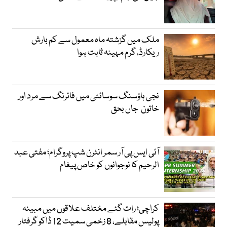
ملک میں گزشتہ ماہ معمول سے کم بارش
ریکارڈ، گرم مہینہ ثابت ہوا
نجی ہاؤسنگ سوسائٹی میں فائرنگ سے مرد اور
خاتون جاں بحق
آئی ایس پی آر سمر انٹرن شپ پروگرام؛ مفتی عبد
الرحیم کا نوجوانوں کو خاص پیغام
کراچی؛ رات گئے مختلف علاقوں میں مبینہ
پولیس مقابلے، 8 زخمی سمیت 12 ڈاکو گرفتار