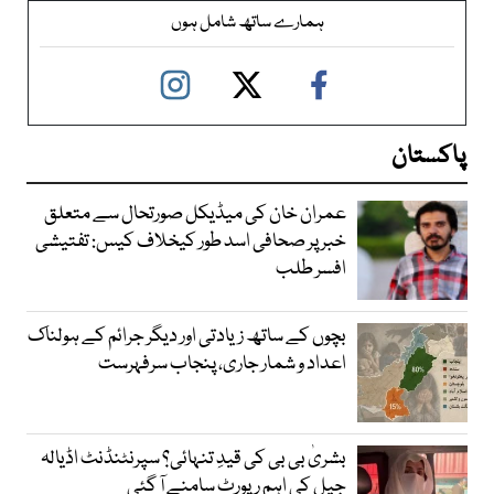
ہمارے ساتھ شامل ہوں
پاکستان
عمران خان کی میڈیکل صورتحال سے متعلق
خبر پر صحافی اسد طور کیخلاف کیس: تفتیشی
افسر طلب
بچوں کے ساتھ زیادتی اور دیگر جرائم کے ہولناک
اعداد و شمار جاری، پنجاب سرفہرست
بشریٰ بی بی کی قیدِ تنہائی؟ سپرنٹنڈنٹ اڈیالہ
جیل کی اہم رپورٹ سامنے آ گئی