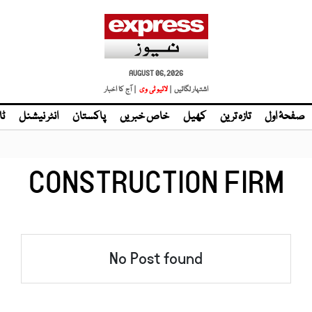
AUGUST 06, 2026
اشتہار لگائیں |
لائیو ٹی وی
| آج کا اخبار
صفحۂ اول
تازہ ترین
کھیل
خاص خبریں
پاکستان
انٹر نیشنل
ٹا
CONSTRUCTION FIRM
No Post found