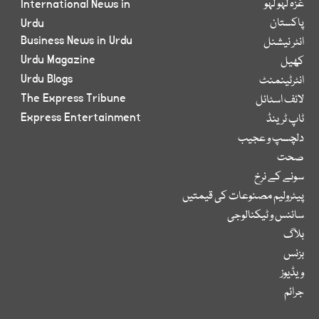
غزہ لہو لہو
International News in
پاکستان
Urdu
Business News in Urdu
انٹر نیشنل
Urdu Magazine
کھیل
Urdu Blogs
انٹرٹینمنٹ
The Express Tribune
لائف اسٹائل
Express Entertainment
ٹاپ ٹرینڈ
دلچسپ و عجیب
صحت
سونے کے نرخ
پیٹرولیم مصنوعات کی قیمتیں
سائنس و ٹیکنالوجی
بلاگ
بزنس
ویڈیوز
جرائم