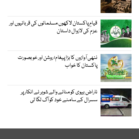
قیامِ پاکستان لاکھوں مسلمانوں کی قربانیوں اور
عزم کی لازوال داستان
ننھی آوازوں کا بڑا پیغام؛ روشن اور خوبصورت
پاکستان کا خواب
ناراض بیوی کو منانے والے شوہر نے انکار پر
سسرال کے سامنے خود کو آگ لگا لی