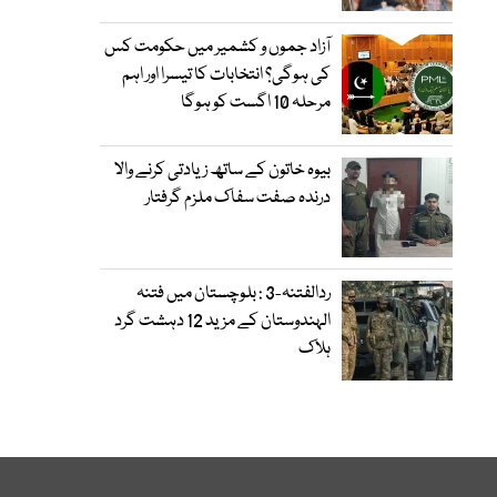
آزاد جموں و کشمیر میں حکومت کس
کی ہوگی؟ انتخابات کا تیسرا اور اہم
مرحلہ 10 اگست کو ہوگا
بیوہ خاتون کے ساتھ زیادتی کرنے والا
درندہ صفت سفاک ملزم گرفتار
ردالفتنہ-3 : بلوچستان میں فتنہ
الہندوستان کے مزید 12 دہشت گرد
ہلاک