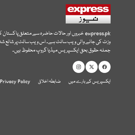
express.pk
خبروں اور حالات حاضرہ سے متعلق پاکستان 
وزٹ کی جانے والی ویب سائٹ ہے۔ اس ویب سائٹ پر شائع شدہ
جملہ حقوق بحق ایکسپریس میڈیا گروپ محفوظ ہیں۔
ایکسپریس کے بارے میں
ضابطہ اخلاق
Privacy Policy