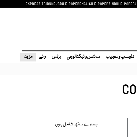
EXPRESS TRIBUNE
URDU E-PAPER
ENGLISH E-PAPER
SINDHI E-PAPER
L
دلچسپ و عجیب
سائنس و ٹیکنالوجی
بزنس
رائے
مزید
CO
ہمارے ساتھ شامل ہوں