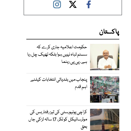
پاکستان
حکومت اعلامیہ جاری کرے کہ
سسٹم تباہ نہیں ہوا بلکہ ٹھیک چل رہا
ہے، پی پی رہنما
پنجاب میں بلدیاتی انتخابات کیلئے
اہم قدم
کراچی یونیورسٹی کی تیز رفتار بس کی
موٹرسائیکل کو ٹکر، 17 سالہ لڑکی جاں
بحق