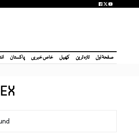
صفحۂ اول
تازہ ترین
کھیل
خاص خبریں
پاکستان
انٹ
DEX
und