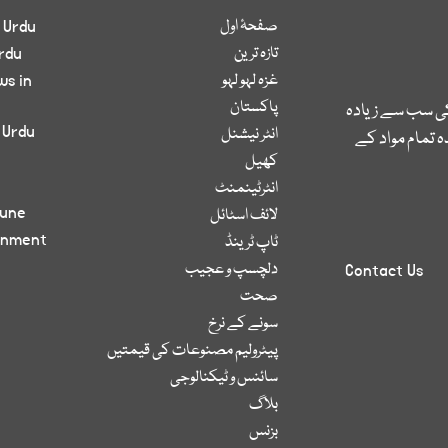
صفحۂ اول
 Urdu
تازہ ترین
rdu
غزہ لہو لہو
ws in
پاکستان
کی سب سے زیادہ
 Urdu
انٹر نیشنل
 تمام مواد کے
کھیل
انٹرٹینمنٹ
bune
لائف اسٹائل
inment
ٹاپ ٹرینڈ
دلچسپ و عجیب
Contact Us
صحت
سونے کے نرخ
پیٹرولیم مصنوعات کی قیمتیں
سائنس و ٹیکنالوجی
بلاگ
بزنس