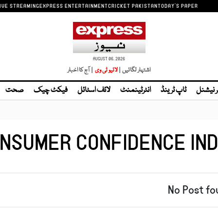
IVE STREAMING
EXPRESS ENTERTAINMENT
CRICKET PAKISTAN
TODAY'S PAPER
AUGUST 06, 2026
اشتہار لگائیں |
| آج کا اخبار
ر نیشنل
ٹاپ ٹرینڈ
انٹرٹینمنٹ
لائف اسٹائل
فیکٹ چیک
صحت
NSUMER CONFIDENCE IN
No Post fo