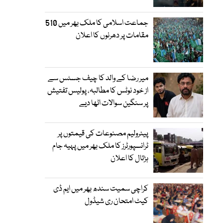
جماعت اسلامی کا ملک بھر میں 510
مقامات پر دھرنوں کا اعلان
میر رضا کے والد کا چیف جسٹس سے
از خود نوٹس کا مطالبہ، پولیس تفتیش
پر سنگین سوالات اٹھا دیے
پیٹرولیم مصنوعات کی قیمتوں پر
ٹرانسپورٹرز کا ملک بھر میں پہیہ جام
ہڑتال کا اعلان
کراچی سمیت سندھ بھر میں ایم ڈی
کیٹ امتحان ری شیڈول