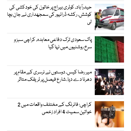
حیدرآباد، کوٹری بیراج پر خاتون کی خودکشی کی
کوشش، رکشہ ڈرائیور کی سمجھداری نے جان بچا
لی
پاک سعودی ترک دفاعی معاہدہ، کراچی سبز و
سرخ روشنیوں میں نہا گیا
میر رضا کیس، دوستوں نے نرسری کے مقام پر
دھرنا دے دیا، شارع فیصل پر ٹریفک متاثر
کراچی: فائرنگ کے مختلف واقعات میں 2
خواتین سمیت 4 افراد زخمی