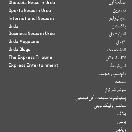
صفحۂ اول
Showbiz News in Urdu
تازہ ترین
Sports News in Urdu
غزہ لہو لہو
International News in
پاکستان
Urdu
Business News in Urdu
انٹر نیشنل
Urdu Magazine
کھیل
Urdu Blogs
انٹرٹینمنٹ
The Express Tribune
لائف اسٹائل
Express Entertainment
ٹاپ ٹرینڈ
دلچسپ و عجیب
صحت
سونے کے نرخ
پیٹرولیم مصنوعات کی قیمتیں
سائنس و ٹیکنالوجی
بلاگ
بزنس
ویڈیوز