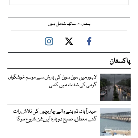
ہمارے ساتھ شامل ہوں
پاکستان
لاہور میں مون سون کی بارش سے موسم خوشگوار،
گرمی کی شدت میں کمی
حیدرآباد، ڈوبنے والے چار بچوں کی تلاش رات
گئے معطل، صبح دوبارہ آپریشن شروع ہوگا