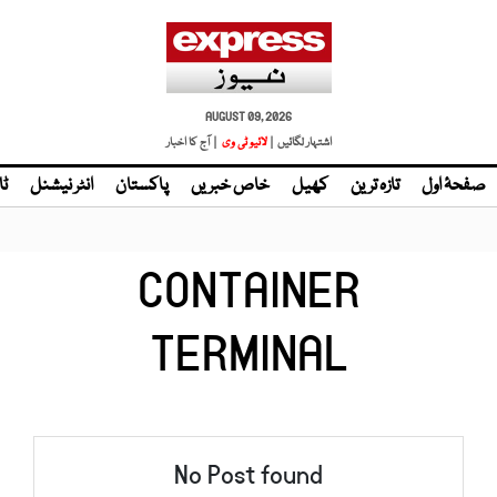
AUGUST 09, 2026
اشتہار لگائیں |
لائیو ٹی وی
| آج کا اخبار
صفحۂ اول
تازہ ترین
کھیل
خاص خبریں
پاکستان
انٹر نیشنل
ٹا
CONTAINER
TERMINAL
No Post found