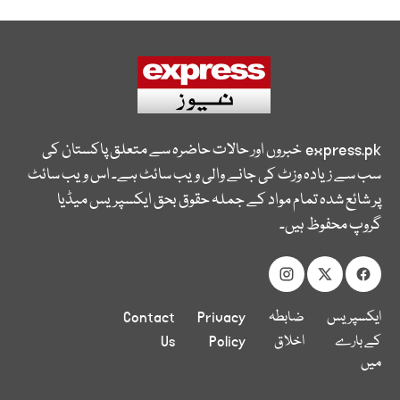
express.pk
خبروں اور حالات حاضرہ سے متعلق پاکستان کی
سب سے زیادہ وزٹ کی جانے والی ویب سائٹ ہے۔ اس ویب سائٹ
پر شائع شدہ تمام مواد کے جملہ حقوق بحق ایکسپریس میڈیا
گروپ محفوظ ہیں۔
ایکسپریس
ضابطہ
Privacy
Contact
کے بارے
اخلاق
Policy
Us
میں