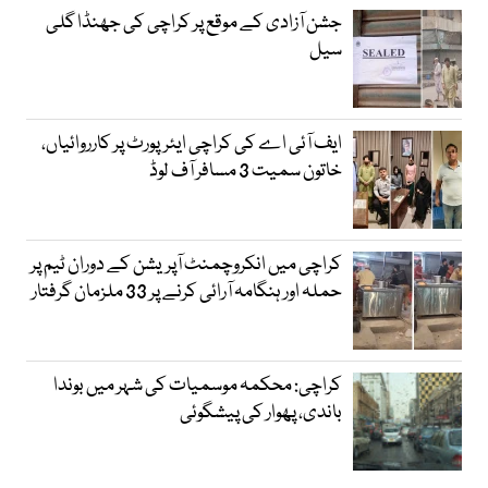
جشن آزادی کے موقع پر کراچی کی جھنڈا گلی
سیل
ایف آئی اے کی کراچی ایئرپورٹ پر کارروائیاں،
خاتون سمیت 3 مسافر آف لوڈ
کراچی میں انکروچمنٹ آپریشن کے دوران ٹیم پر
حملہ اور ہنگامہ آرائی کرنے پر 33 ملزمان گرفتار
کراچی: محکمہ موسمیات کی شہر میں بوندا
باندی، پھوار کی پیشگوئی