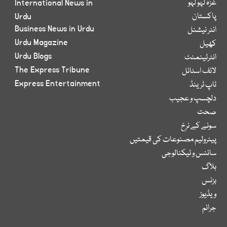
غزہ لہو لہو
International News in
پاکستان
Urdu
Business News in Urdu
انٹر نیشنل
Urdu Magazine
کھیل
Urdu Blogs
انٹرٹینمنٹ
The Express Tribune
لائف اسٹائل
Express Entertainment
ٹاپ ٹرینڈ
دلچسپ و عجیب
صحت
سونے کے نرخ
پیٹرولیم مصنوعات کی قیمتیں
سائنس و ٹیکنالوجی
بلاگ
بزنس
ویڈیوز
جرائم