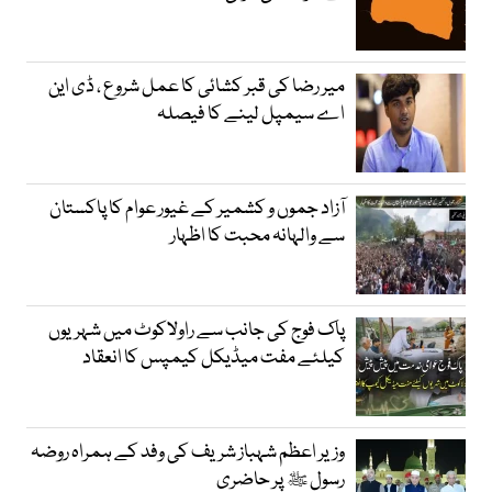
میر رضا کی قبر کشائی کا عمل شروع ، ڈی این
اے سیمپل لینے کا فیصلہ
آزاد جموں و کشمیر کے غیور عوام کا پاکستان
سے والہانہ محبت کا اظہار
پاک فوج کی جانب سے راولاکوٹ میں شہریوں
کیلئے مفت میڈیکل کیمپس کا انعقاد
وزیر اعظم شہباز شریف کی وفد کے ہمراہ روضہ
رسول ﷺ پر حاضری