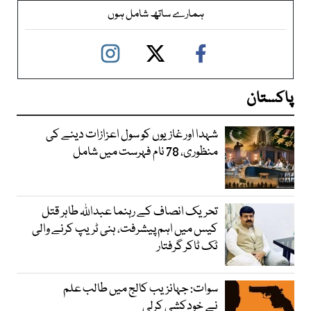
ہمارے ساتھ شامل ہوں
پاکستان
شہدا اور غازیوں کو سول اعزازات دینے کی
منظوری، 78 نام فہرست میں شامل
تحریک انصاف کے رہنما عبداللہ طاہر قتل
کیس میں اہم پیشرفت، ہنی ٹریپ کرنے والی
ٹک ٹاکر گرفتار
سوات: جہانزیب کالج میں طالب علم
نے خودکشی کرلی