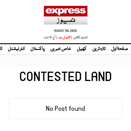
AUGUST 08, 2026
اشتہار لگائیں |
لائیو ٹی وی
| آج کا اخبار
صفحۂ اول
تازہ ترین
کھیل
خاص خبریں
پاکستان
انٹر نیشنل
ٹا
CONTESTED LAND
No Post found