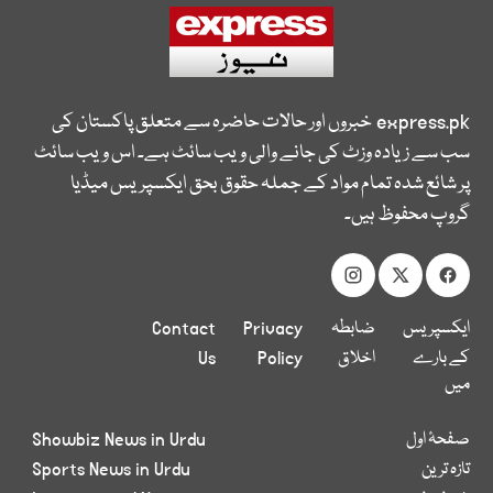
express.pk
خبروں اور حالات حاضرہ سے متعلق پاکستان کی
سب سے زیادہ وزٹ کی جانے والی ویب سائٹ ہے۔ اس ویب سائٹ
پر شائع شدہ تمام مواد کے جملہ حقوق بحق ایکسپریس میڈیا
گروپ محفوظ ہیں۔
ایکسپریس
ضابطہ
Privacy
Contact
کے بارے
اخلاق
Policy
Us
میں
صفحۂ اول
Showbiz News in Urdu
تازہ ترین
Sports News in Urdu