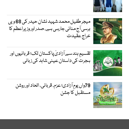
میجر طفیل محمد شہید نشان حیدر کی 68 ویں
برسی آج منائی جارہی ہے، صدر اور وزیراعظم کا
خراج عقیدت
تقسیمِ ہند سے آزادیٔ پاکستان تک؛ قربانیوں اور
ہجرت کی داستان عینی شاہد کی زبانی
79واں یومِ آزادی؛ عزم، قربانی، اتحاد اور روشن
مستقبل کا جشن