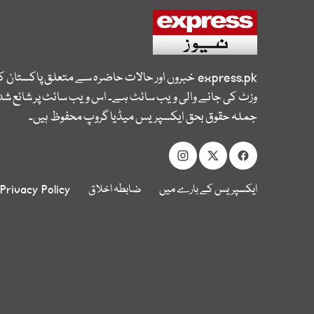
express.pk
خبروں اور حالات حاضرہ سے متعلق پاکستان 
وزٹ کی جانے والی ویب سائٹ ہے۔ اس ویب سائٹ پر شائع شدہ
جملہ حقوق بحق ایکسپریس میڈیا گروپ محفوظ ہیں۔
ایکسپریس کے بارے میں
ضابطہ اخلاق
Privacy Policy