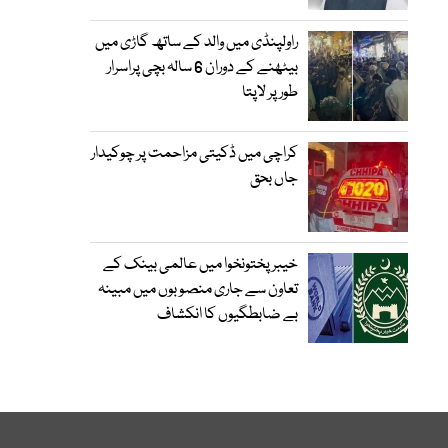
راولپنڈی میں والد کے ساتھ گاڑی میں
بیٹھنے کے دوران 6 سالہ بچی پراسرار
طور پر لاپتا
کراچی میں ڈکیتی مزاحمت پر چوکیدار
جاں بحق
خیبرپختونخوا میں عالمی بینک کے
تعاون سے جاری منصوبوں میں مبینہ
بے ضابطگیوں کا انکشاف