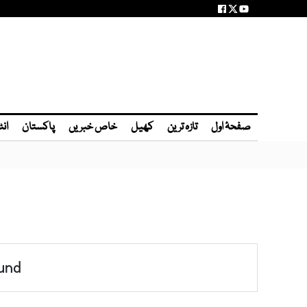
صفحۂ اول
تازہ ترین
کھیل
خاص خبریں
پاکستان
انٹ
und