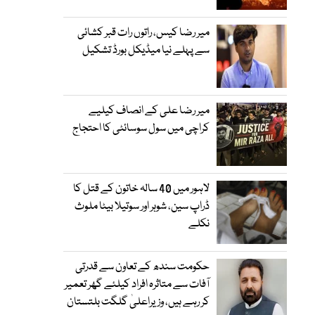
میر رضا کیس، راتوں رات قبر کشائی
سے پہلے نیا میڈیکل بورڈ تشکیل
میر رضا علی کے انصاف کیلیے
کراچی میں سول سوسائٹی کا احتجاج
لاہور میں 40 سالہ خاتون کے قتل کا
ڈراپ سین، شوہر اور سوتیلا بیٹا ملوث
نکلے
حکومت سندھ کے تعاون سے قدرتی
آفات سے متاثرہ افراد کیلئے گھر تعمیر
کر رہے ہیں، وزیراعلیٰ گلگت بلتستان