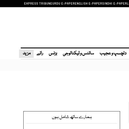
EXPRESS TRIBUNE
URDU E-PAPER
ENGLISH E-PAPER
SINDHI E-PAPER
L
دلچسپ و عجیب
سائنس و ٹیکنالوجی
بزنس
رائے
مزید
ہمارے ساتھ شامل ہوں