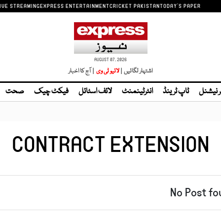
IVE STREAMING
EXPRESS ENTERTAINMENT
CRICKET PAKISTAN
TODAY'S PAPER
AUGUST 07, 2026
اشتہار لگائیں |
لائیو ٹی وی
| آج کا اخبار
ر نیشنل
ٹاپ ٹرینڈ
انٹرٹینمنٹ
لائف اسٹائل
فیکٹ چیک
صحت
CONTRACT EXTENSION
No Post fo