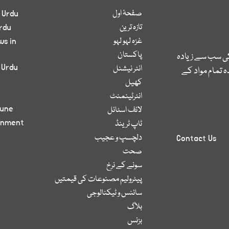
صفحۂ اول
 Urdu
تازہ ترین
rdu
غزہ لہو لہو
ws in
پاکستان
کی سب سے زیادہ
 Urdu
انٹر نیشنل
 تمام مواد کے
کھیل
انٹرٹینمنٹ
bune
لائف اسٹائل
inment
ٹاپ ٹرینڈ
دلچسپ و عجیب
Contact Us
صحت
سونے کے نرخ
پیٹرولیم مصنوعات کی قیمتیں
سائنس و ٹیکنالوجی
بلاگ
بزنس