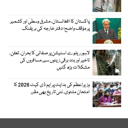
پاکستان کا افغانستان، مشرق وسطیٰ اور کشمیر
پر مؤقف واضح؛ دفتر خارجہ کی بریفنگ
لاہور ریلوے اسٹیشن پر صفائی کا بحران، تعفن،
تاخیر اور بند برقی زینوں سے مسافروں کی
مشکلات بڑھ گئیں
وزیراعظم کی ہدایت پر ایم ڈی کیٹ 2026 کا
امتحان ملتوی، نئی تاریخ بھی مقرر