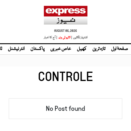
AUGUST 06, 2026
اشتہار لگائیں |
لائیو ٹی وی
| آج کا اخبار
صفحۂ اول
تازہ ترین
کھیل
خاص خبریں
پاکستان
انٹر نیشنل
ٹا
CONTROLE
No Post found