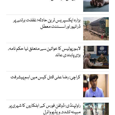
ہزارہ ایکسپریس ٹرین حادثہ؛ غفلت برتنے پر
ڈرائیور اور اسسٹنٹ معطل
لاہور پولیس کا خواتین سے متعلق نیا حکم نامہ،
بڑی پابندی عائد
کراچی: رضا علی قتل کیس میں اہم پیشرفت
راولپنڈی: ڈولفن فورس کے اہلکاروں کا شہری پر
مبینہ تشدد، ویڈیو وائرل