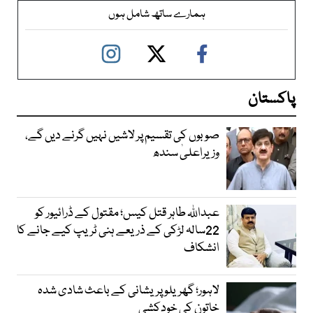
ہمارے ساتھ شامل ہوں
پاکستان
صوبوں کی تقسیم پر لاشیں نہیں گرنے دیں گے،
وزیراعلیٰ سندھ
عبداللہ طاہر قتل کیس؛ مقتول کے ڈرائیور کو
22سالہ لڑکی کے ذریعے ہنی ٹریپ کیے جانے کا
انشکاف
لاہور؛ گھریلو پریشانی کے باعث شادی شدہ
خاتون کی خودکشی