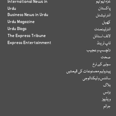
غزہ لہو لہو
International News in
پاکستان
Urdu
Business News in Urdu
انٹر نیشنل
Urdu Magazine
کھیل
Urdu Blogs
انٹرٹینمنٹ
The Express Tribune
لائف اسٹائل
Express Entertainment
ٹاپ ٹرینڈ
دلچسپ و عجیب
صحت
سونے کے نرخ
پیٹرولیم مصنوعات کی قیمتیں
سائنس و ٹیکنالوجی
بلاگ
بزنس
ویڈیوز
جرائم