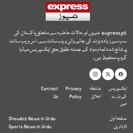
express.pk
خبروں اور حالات حاضرہ سے متعلق پاکستان کی
سب سے زیادہ وزٹ کی جانے والی ویب سائٹ ہے۔ اس ویب سائٹ
پر شائع شدہ تمام مواد کے جملہ حقوق بحق ایکسپریس میڈیا
گروپ محفوظ ہیں۔
ایکسپریس
ضابطہ
Privacy
Contact
کے بارے
اخلاق
Policy
Us
میں
صفحۂ اول
Showbiz News in Urdu
تازہ ترین
Sports News in Urdu