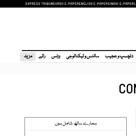
EXPRESS TRIBUNE
URDU E-PAPER
ENGLISH E-PAPER
SINDHI E-PAPER
L
دلچسپ و عجیب
سائنس و ٹیکنالوجی
بزنس
رائے
مزید
CO
ہمارے ساتھ شامل ہوں