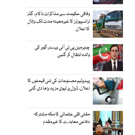
وفاقی حکومت سے مذاکرات ناکام، گڈز
ٹرانسپورٹرز کا غیرمعینہ مدت تک ہڑتال
کا اعلان
چئیرمین پی ٹی آئی بیرسٹر گوہر کی
والدہ انتقال کر گئیں
پیٹرولیم مصنوعات کی نئی قیمتوں کا
اعلان، ڈیزل پر لیوی مزید بڑھا دی گئی
مفتی تقی عثمانی کا مکہ مشترکہ
دفاعی معاہدے کا خیرمقدم