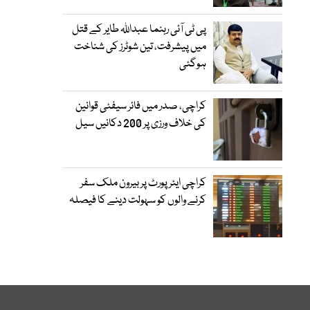
پی ٹی آئی رہنما عبداللہ طایر کے قتل
میں پیشرفت، تین شوٹرز کی شناخت
ہوگئی
کراچی، صدر میں فائر سیفٹی قوانین
کی خلاف ورزی پر 200 دکانیں سیل
کراچی ایئرپورٹ پر بیرون ملک سفر
کرنے والوں کو سہولت دینے کا فیصلہ