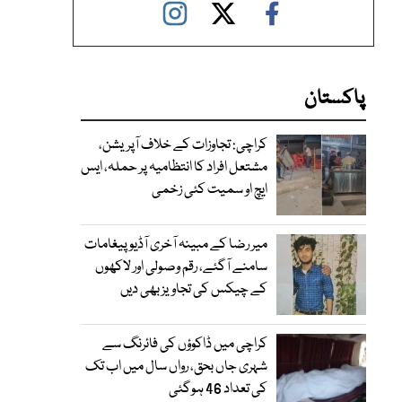
پاکستان
کراچی: تجاوزات کے خلاف آپریشن،
مشتعل افراد کا انتظامیہ پر حملہ، ایس
ایچ او سمیت کئی زخمی
میر رضا کے مبینہ آخری آڈیو پیغامات
سامنے آگئے، رقم وصولی اور لاکھوں
کے چیکس کی تجاویز بھی دیں
کراچی میں ڈاکوؤں کی فائرنگ سے
شہری جاں بحق، رواں سال میں اب تک
کی تعداد 46 ہوگئی