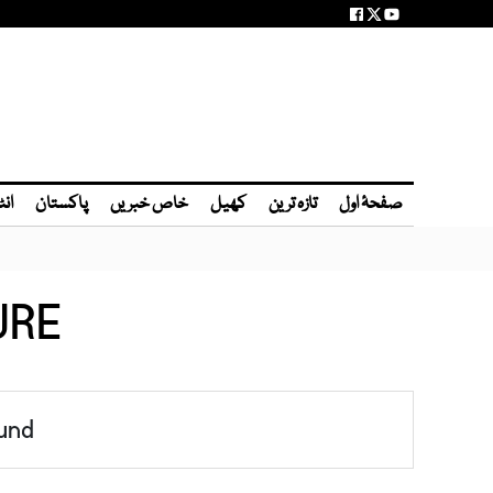
صفحۂ اول
تازہ ترین
کھیل
خاص خبریں
پاکستان
انٹ
URE
und