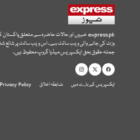
express.pk
خبروں اور حالات حاضرہ سے متعلق پاکستان 
وزٹ کی جانے والی ویب سائٹ ہے۔ اس ویب سائٹ پر شائع شدہ
جملہ حقوق بحق ایکسپریس میڈیا گروپ محفوظ ہیں۔
ایکسپریس کے بارے میں
ضابطہ اخلاق
Privacy Policy