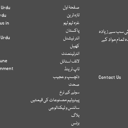
صفحۂ اول
 Urdu
تازہ ترین
rdu
غزہ لہو لہو
ws in
پاکستان
کی سب سے زیادہ
 Urdu
انٹر نیشنل
 تمام مواد کے
کھیل
انٹرٹینمنٹ
bune
لائف اسٹائل
inment
ٹاپ ٹرینڈ
دلچسپ و عجیب
Contact Us
صحت
سونے کے نرخ
پیٹرولیم مصنوعات کی قیمتیں
سائنس و ٹیکنالوجی
بلاگ
بزنس