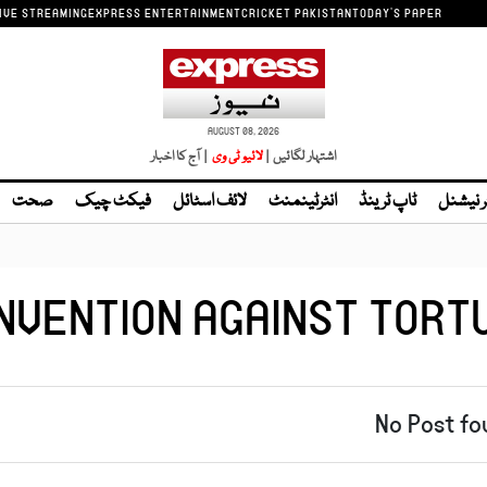
IVE STREAMING
EXPRESS ENTERTAINMENT
CRICKET PAKISTAN
TODAY'S PAPER
AUGUST 08, 2026
اشتہار لگائیں |
| آج کا اخبار
ر نیشنل
ٹاپ ٹرینڈ
انٹرٹینمنٹ
لائف اسٹائل
فیکٹ چیک
صحت
NVENTION AGAINST TORT
No Post fo