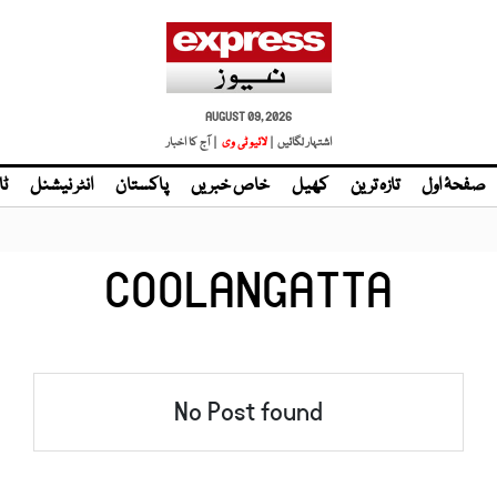
AUGUST 09, 2026
اشتہار لگائیں |
لائیو ٹی وی
| آج کا اخبار
صفحۂ اول
تازہ ترین
کھیل
خاص خبریں
پاکستان
انٹر نیشنل
ٹا
COOLANGATTA
No Post found