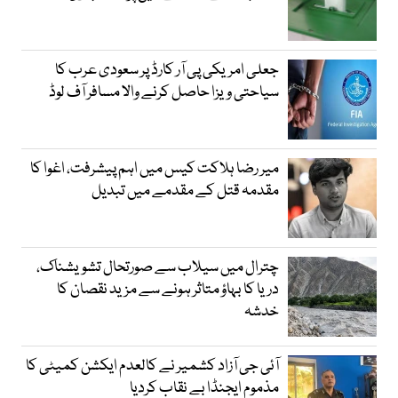
جعلی امریکی پی آر کارڈ پر سعودی عرب کا
سیاحتی ویزا حاصل کرنے والا مسافر آف لوڈ
میر رضا ہلاکت کیس میں اہم پیشرفت، اغوا کا
مقدمہ قتل کے مقدمے میں تبدیل
چترال میں سیلاب سے صورتحال تشویشناک،
دریا کا بہاؤ متاثر ہونے سے مزید نقصان کا
خدشہ
آئی جی آزاد کشمیر نے کالعدم ایکشن کمیٹی کا
مذموم ایجنڈا بے نقاب کردیا