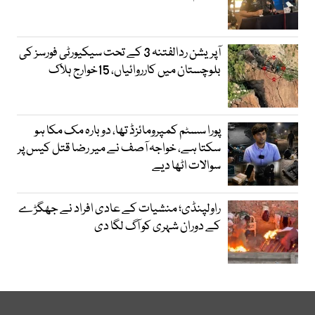
آپریشن ردالفتنہ 3 کے تحت سیکیورٹی فورسز کی
بلوچستان میں کارروائیاں، 15خوارج ہلاک
پورا سسٹم کمپرومائزڈ تھا، دوبارہ مک مکا ہو
سکتا ہے، خواجہ آصف نے میر رضا قتل کیس پر
سوالات اٹھا دیے
راولپنڈی؛ منشیات کے عادی افراد نے جھگڑے
کے دوران شہری کو آگ لگا دی