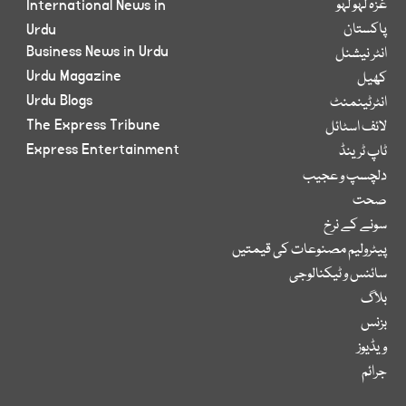
غزہ لہو لہو
International News in
پاکستان
Urdu
Business News in Urdu
انٹر نیشنل
Urdu Magazine
کھیل
Urdu Blogs
انٹرٹینمنٹ
The Express Tribune
لائف اسٹائل
Express Entertainment
ٹاپ ٹرینڈ
دلچسپ و عجیب
صحت
سونے کے نرخ
پیٹرولیم مصنوعات کی قیمتیں
سائنس و ٹیکنالوجی
بلاگ
بزنس
ویڈیوز
جرائم