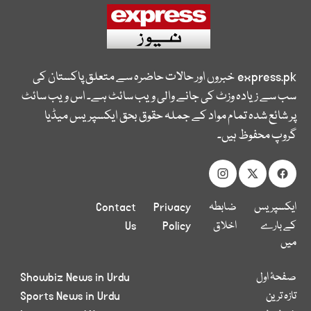
express.pk
خبروں اور حالات حاضرہ سے متعلق پاکستان کی
سب سے زیادہ وزٹ کی جانے والی ویب سائٹ ہے۔ اس ویب سائٹ
پر شائع شدہ تمام مواد کے جملہ حقوق بحق ایکسپریس میڈیا
گروپ محفوظ ہیں۔
ایکسپریس
ضابطہ
Privacy
Contact
کے بارے
اخلاق
Policy
Us
میں
صفحۂ اول
Showbiz News in Urdu
تازہ ترین
Sports News in Urdu