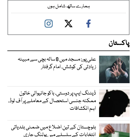
ہمارے ساتھ شامل ہوں
پاکستان
علی پور: مسجد میں 8 سالہ بچی سے مبینہ
زیادتی کی کوشش، امام گرفتار
ڈیٹنگ ایپ پر دوستی، باکو جانیوالی خاتون
ممکنہ جنسی استحصال کے معاملے پر آف لوڈ،
اہم انکشافات
بلوچستان کے تین اضلاع میں ضمنی بلدیاتی
انتخابات کے سلسلے میں پولنگ جاری