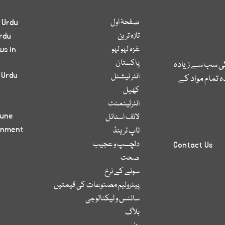
صفحۂ اول
 Urdu
تازہ ترین
rdu
غزہ لہو لہو
ws in
پاکستان
کی سب سے زیادہ
 Urdu
انٹر نیشنل
 تمام مواد کے
کھیل
انٹرٹینمنٹ
bune
لائف اسٹائل
inment
ٹاپ ٹرینڈ
دلچسپ و عجیب
Contact Us
صحت
سونے کے نرخ
پیٹرولیم مصنوعات کی قیمتیں
سائنس و ٹیکنالوجی
بلاگ