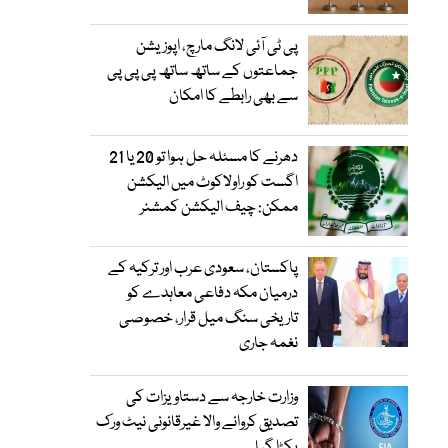
پی ٹی آئی لانگ مارچ، اپوزیشن
جماعتوں کے ساتھ ساتھ پی پی پی
سے بھی رابطے کا امکان
دھرنے کا مسئلہ حل ہوا تو 20 یا 21
اگست کو راولاکوٹ میں الیکشن
ممکن: چیف الیکشن کمشنر
پاکستان، سعودی عرب اور ترکیہ کے
درمیان مکہ دفاعی معاہدے کو
تاریخی سنگ میل قرار، خصوصی
نغمہ جاری
وزارت خارجہ سے دستاویزات کی
تصدیق کروانے والا غیرقانونی نیٹ ورک