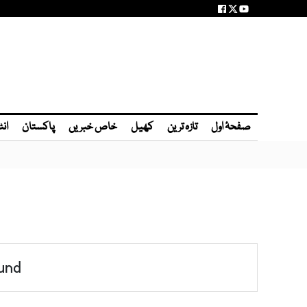
صفحۂ اول
تازہ ترین
کھیل
خاص خبریں
پاکستان
انٹ
und