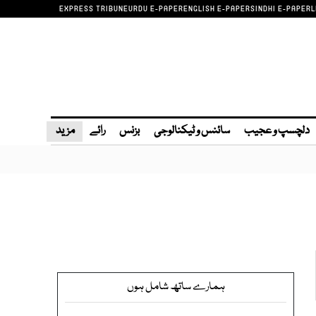
EXPRESS TRIBUNE
URDU E-PAPER
ENGLISH E-PAPER
SINDHI E-PAPER
L
دلچسپ و عجیب
سائنس و ٹیکنالوجی
بزنس
رائے
مزید
ہمارے ساتھ شامل ہوں