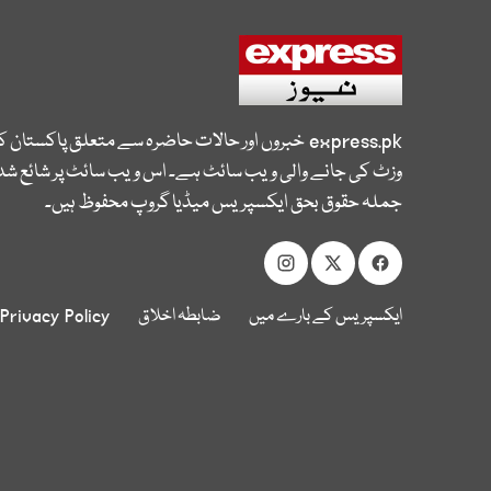
express.pk
خبروں اور حالات حاضرہ سے متعلق پاکستان 
وزٹ کی جانے والی ویب سائٹ ہے۔ اس ویب سائٹ پر شائع شدہ
جملہ حقوق بحق ایکسپریس میڈیا گروپ محفوظ ہیں۔
ایکسپریس کے بارے میں
ضابطہ اخلاق
Privacy Policy