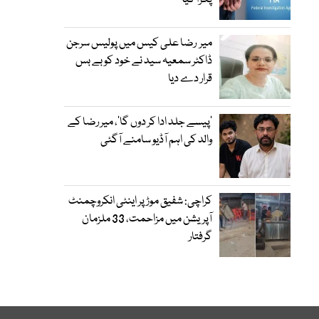
پکڑا گیا
میر رضا علی کیس میں پولیس سرجن
ڈاکٹر سمعیہ سید نے خود کو بے بس
قرار دے دیا
’پیسے جلد ادا کر دوں گا‘، میر رضا کے
والد کی اہم آڈیو سامنے آگئی
کراچی: شفیق موڑ پر اینٹی انکروچمنٹ
آپریشن میں مزاحمت، 33 ملزمان
گرفتار