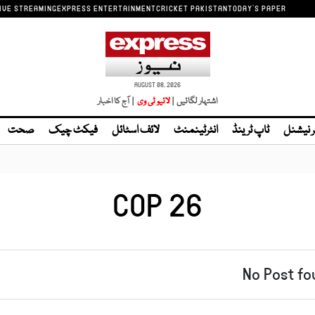
IVE STREAMING
EXPRESS ENTERTAINMENT
CRICKET PAKISTAN
TODAY'S PAPER
AUGUST 08, 2026
اشتہار لگائیں |
لائیو ٹی وی
| آج کا اخبار
ر نیشنل
ٹاپ ٹرینڈ
انٹرٹینمنٹ
لائف اسٹائل
فیکٹ چیک
صحت
COP 26
No Post fo