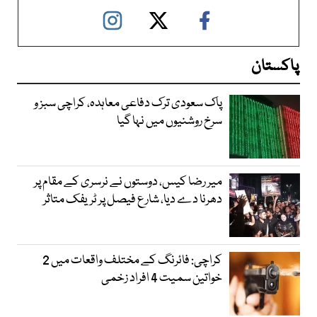
پاکستان
پاک سعودی ترک دفاعی معاہدہ، کراچی سبز و
سرخ روشنیوں میں نہا گیا
میر رضا کیس، دوستوں نے نرسری کے مقام پر
دھرنا دے دیا، شارع فیصل پر ٹریفک متاثر
کراچی: فائرنگ کے مختلف واقعات میں 2
خواتین سمیت 4 افراد زخمی