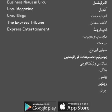
Business News in Urdu
انٹر نیشنل
Urdu Magazine
کھیل
Urdu Blogs
انٹرٹینمنٹ
The Express Tribune
لائف اسٹائل
Express Entertainment
ٹاپ ٹرینڈ
دلچسپ و عجیب
صحت
سونے کے نرخ
پیٹرولیم مصنوعات کی قیمتیں
سائنس و ٹیکنالوجی
بلاگ
بزنس
ویڈیوز
جرائم