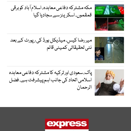
مکہ مشترکہ دفاعی معاہدہ، اسلام آباد کو برقی
قمقموں، اسکرینز سے سجادیا گیا
میر رضا کیس، میڈیکل بورڈ کی رپورٹ کے بعد
نئی تحقیقاتی کمیٹی قائم
پاک، سعودی اور ترکیہ کا مشترکہ دفاعی معاہدہ
اسلامی اتحاد کی جانب اہم پیشرفت ہے، فضل
الرحمان