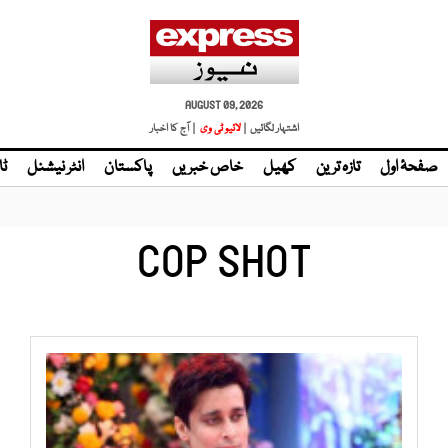
AUGUST 09, 2026
اشتہار لگائیں |
| آج کا اخبار
صفحۂ اول
تازہ ترین
کھیل
خاص خبریں
پاکستان
انٹر نیشنل
ٹا
COP SHOT