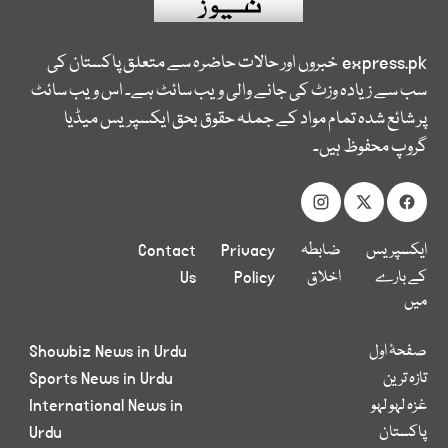
express.pk
خبروں اور حالات حاضرہ سے متعلق پاکستان کی
سب سے زیادہ وزٹ کی جانے والی ویب سائٹ ہے۔ اس ویب سائٹ
پر شائع شدہ تمام مواد کے جملہ حقوق بحق ایکسپریس میڈیا
گروپ محفوظ ہیں۔
ایکسپریس
ضابطہ
Privacy
Contact
کے بارے
اخلاق
Policy
Us
میں
صفحۂ اول
Showbiz News in Urdu
تازہ ترین
Sports News in Urdu
غزہ لہو لہو
International News in
پاکستان
Urdu