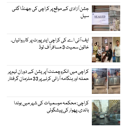
جشن آزادی کے موقع پر کراچی کی جھنڈا گلی
سیل
ایف آئی اے کی کراچی ایئرپورٹ پر کارروائیاں،
خاتون سمیت 3 مسافر آف لوڈ
کراچی میں انکروچمنٹ آپریشن کے دوران ٹیم پر
حملہ اور ہنگامہ آرائی کرنے پر 33 ملزمان گرفتار
کراچی: محکمہ موسمیات کی شہر میں بوندا
باندی، پھوار کی پیشگوئی