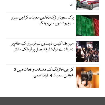
لی
پاک سعودی ترک دفاعی معاہدہ، کراچی سبز و
سرخ روشنیوں میں نہا گیا
میر رضا کیس، دوستوں نے نرسری کے مقام پر
دھرنا دے دیا، شارع فیصل پر ٹریفک متاثر
کراچی: فائرنگ کے مختلف واقعات میں 2
خواتین سمیت 4 افراد زخمی