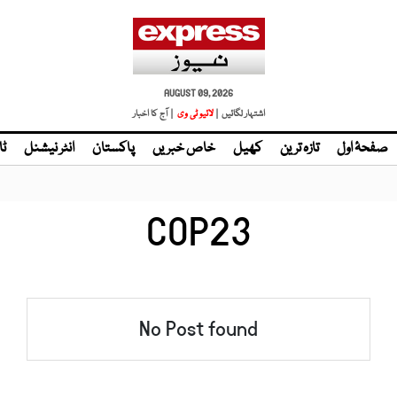
AUGUST 09, 2026
اشتہار لگائیں |
لائیو ٹی وی
| آج کا اخبار
صفحۂ اول
تازہ ترین
کھیل
خاص خبریں
پاکستان
انٹر نیشنل
ٹا
COP23
No Post found