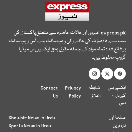
express.pk
خبروں اور حالات حاضرہ سے متعلق پاکستان کی
سب سے زیادہ وزٹ کی جانے والی ویب سائٹ ہے۔ اس ویب سائٹ
پر شائع شدہ تمام مواد کے جملہ حقوق بحق ایکسپریس میڈیا
گروپ محفوظ ہیں۔
ایکسپریس
ضابطہ
Privacy
Contact
کے بارے
اخلاق
Policy
Us
میں
صفحۂ اول
Showbiz News in Urdu
تازہ ترین
Sports News in Urdu