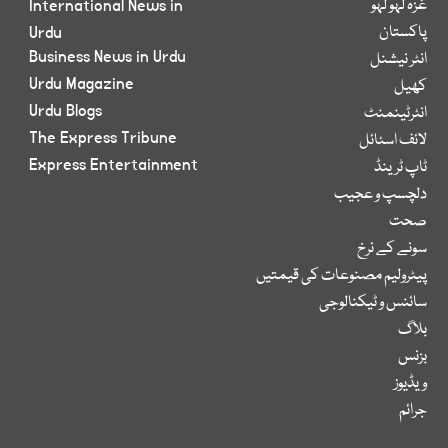
غزہ لہو لہو
International News in
پاکستان
Urdu
Business News in Urdu
انٹر نیشنل
Urdu Magazine
کھیل
Urdu Blogs
انٹرٹینمنٹ
The Express Tribune
لائف اسٹائل
Express Entertainment
ٹاپ ٹرینڈ
دلچسپ و عجیب
صحت
سونے کے نرخ
پیٹرولیم مصنوعات کی قیمتیں
سائنس و ٹیکنالوجی
بلاگ
بزنس
ویڈیوز
جرائم