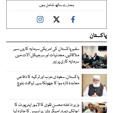
ہمارے ساتھ شامل ہوں
پاکستان
سفیر پاکستان کی امریکی سرمایہ کاروں سے
ملاقاتیں، معدنیات اور سرجیکل آلات میں
سرمایہ کاری پر زور
پاکستان، سعودی عرب اور ترکیہ کا دفاعی
معاہدہ تازہ ہوا کا جھونکا ہے، لیاقت بلوچ
وزیر داخلہ محسن نقوی کا لاہور ایئر پورٹ کا
اچانک دورہ، امیگریشن پراسیس کا جائزہ لیا