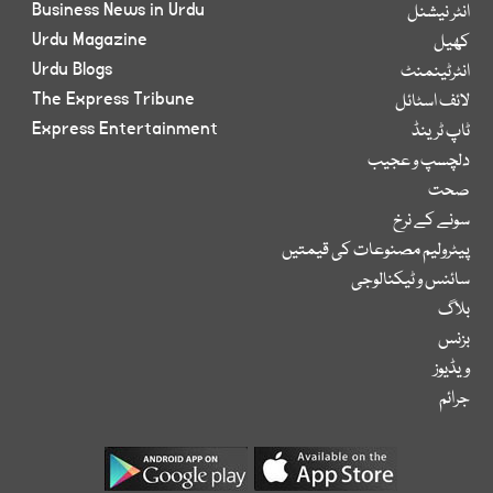
Business News in Urdu
انٹر نیشنل
Urdu Magazine
کھیل
Urdu Blogs
انٹرٹینمنٹ
The Express Tribune
لائف اسٹائل
Express Entertainment
ٹاپ ٹرینڈ
دلچسپ و عجیب
صحت
سونے کے نرخ
پیٹرولیم مصنوعات کی قیمتیں
سائنس و ٹیکنالوجی
بلاگ
بزنس
ویڈیوز
جرائم