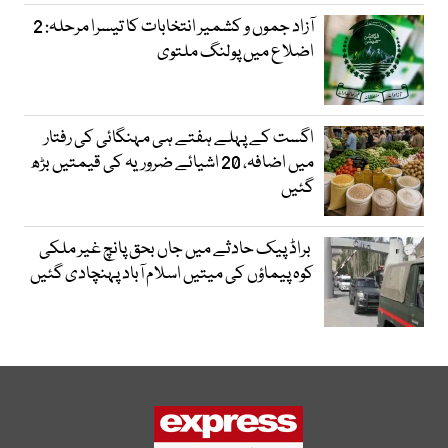
آزاد جموں و کشمیر انتخابات کا تیسرا مرحلہ: 2
اضلاع میں پولنگ ملتوی
اگست کے پہلے ہفتے ہی مہنگائی کی رفتار
میں اضافہ، 20 اشیائے ضروریہ کی قیمتیں بڑھ
گئیں
براڈ پیک حادثے میں جاں بحق پانچ غیر ملکی
کوہ پیماؤں کی میتیں اسلام آباد پہنچادی گئیں