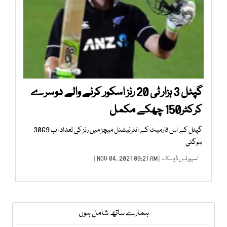
گپٹل 3 ہزار ٹی 20 رنز اسکور کرنے والے دوسرے
کرکٹر150 چھکے مکمل
گپٹل کے اس فارمیٹ کے انٹرنیشنل میچز میں رنز کی تعداد اب 3069
ہوگئی
اسپورٹس ڈیسک
| NOV 04, 2021 09:21 AM |
ہمارے ساتھ شامل ہوں