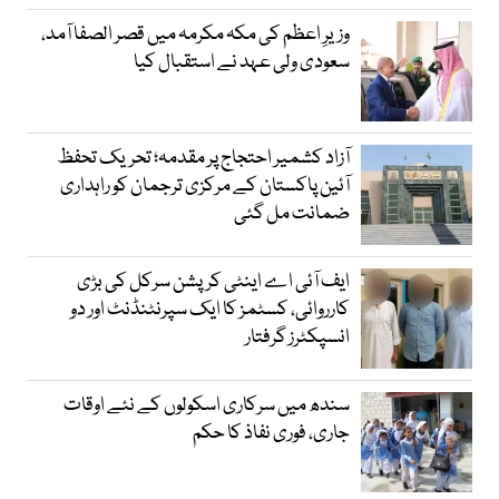
وزیرِ اعظم کی مکہ مکرمہ میں قصر الصفا آمد،
سعودی ولی عہد نے استقبال کیا
آزاد کشمیر احتجاج پر مقدمہ؛ تحریک تحفظ
آئین پاکستان کے مرکزی ترجمان کو راہداری
ضمانت مل گئی
ایف آئی اے اینٹی کرپشن سرکل کی بڑی
کارروائی، کسٹمز کا ایک سپرنٹنڈنٹ اور دو
انسپکٹرز گرفتار
سندھ میں سرکاری اسکولوں کے نئے اوقات
جاری، فوری نفاذ کا حکم