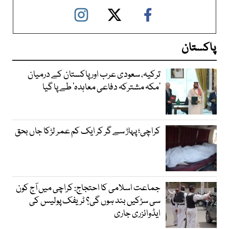
پاکستان
ترکیہ، سعودی عرب اور پاکستان کے درمیان
’مکہ مشترکہ دفاعی معاہدہ‘ طے پا گیا
کراچی؛ پہاڑ سے گر کر ایک کم عمر لڑکا جاں بحق
جماعت اسلامی کا احتجاج: کراچی میں آج کون
سی سڑکیں بند ہوں گی؟ ٹریفک پولیس کی
ایڈوائزری جاری