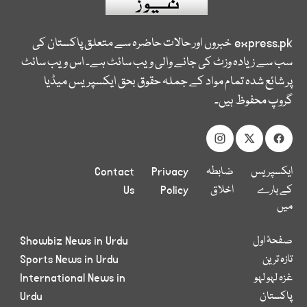
express.pk
خبروں اور حالات حاضرہ سے متعلق پاکستان کی
سب سے زیادہ وزٹ کی جانے والی ویب سائٹ ہے۔ اس ویب سائٹ
پر شائع شدہ تمام مواد کے جملہ حقوق بحق ایکسپریس میڈیا
گروپ محفوظ ہیں۔
ایکسپریس
ضابطہ
Privacy
Contact
کے بارے
اخلاق
Policy
Us
میں
صفحۂ اول
Showbiz News in Urdu
تازہ ترین
Sports News in Urdu
غزہ لہو لہو
International News in
پاکستان
Urdu