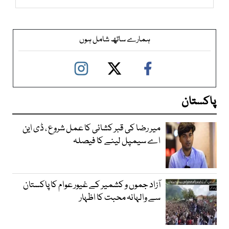
ہمارے ساتھ شامل ہوں
پاکستان
میر رضا کی قبر کشائی کا عمل شروع ، ڈی این
اے سیمپل لینے کا فیصلہ
آزاد جموں و کشمیر کے غیور عوام کا پاکستان
سے والہانہ محبت کا اظہار