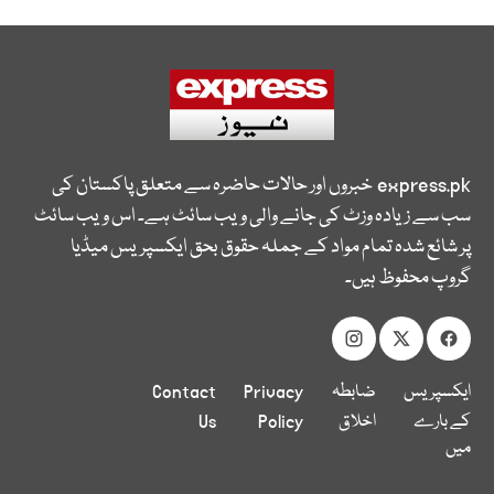
express.pk
خبروں اور حالات حاضرہ سے متعلق پاکستان کی
سب سے زیادہ وزٹ کی جانے والی ویب سائٹ ہے۔ اس ویب سائٹ
پر شائع شدہ تمام مواد کے جملہ حقوق بحق ایکسپریس میڈیا
گروپ محفوظ ہیں۔
ایکسپریس
ضابطہ
Privacy
Contact
کے بارے
اخلاق
Policy
Us
میں