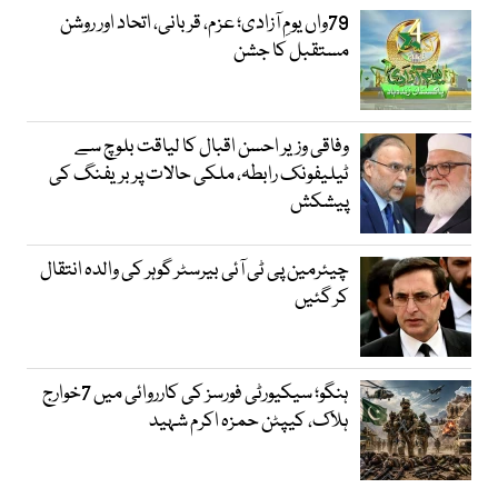
79واں یومِ آزادی؛ عزم، قربانی، اتحاد اور روشن
مستقبل کا جشن
وفاقی وزیر احسن اقبال کا لیاقت بلوچ سے
ٹیلیفونک رابطہ، ملکی حالات پر بریفنگ کی
پیشکش
چیئرمین پی ٹی آئی بیرسٹر گوہر کی والدہ انتقال
کر گئیں
ہنگو؛ سیکیورٹی فورسز کی کارروائی میں 7خوارج
ہلاک، کیپٹن حمزہ اکرم شہید