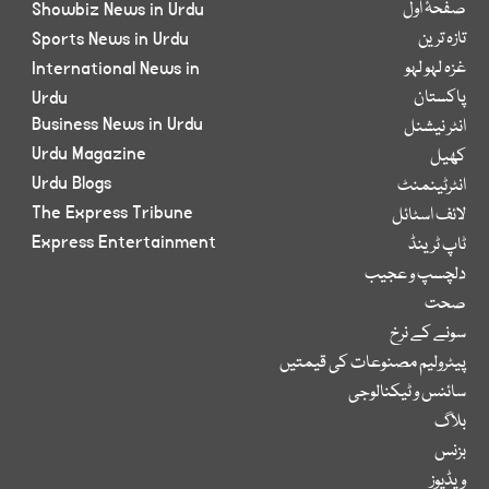
صفحۂ اول
Showbiz News in Urdu
تازہ ترین
Sports News in Urdu
غزہ لہو لہو
International News in
پاکستان
Urdu
Business News in Urdu
انٹر نیشنل
Urdu Magazine
کھیل
Urdu Blogs
انٹرٹینمنٹ
The Express Tribune
لائف اسٹائل
Express Entertainment
ٹاپ ٹرینڈ
دلچسپ و عجیب
صحت
سونے کے نرخ
پیٹرولیم مصنوعات کی قیمتیں
سائنس و ٹیکنالوجی
بلاگ
بزنس
ویڈیوز