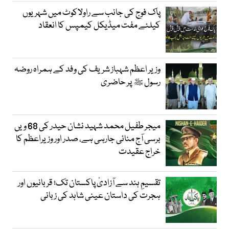
پاک فوج کی جانب سے راولاکوٹ میں شہریوں
کیلئے مفت میڈیکل کیمپس کا انعقاد
وزیر اعظم شہباز شریف کی وفد کے ہمراہ روضہ
رسول ﷺ پر حاضری
میجر طفیل محمد شہید نشان حیدر کی 68 ویں
برسی آج منائی جارہی ہے، صدر اور وزیراعظم کا
خراج عقیدت
تقسیمِ ہند سے آزادیٔ پاکستان تک؛ قربانیوں اور
ہجرت کی داستان عینی شاہد کی زبانی