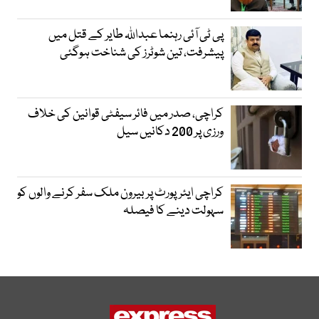
پی ٹی آئی رہنما عبداللہ طایر کے قتل میں
پیشرفت، تین شوٹرز کی شناخت ہوگئی
کراچی، صدر میں فائر سیفٹی قوانین کی خلاف
ورزی پر 200 دکانیں سیل
کراچی ایئرپورٹ پر بیرون ملک سفر کرنے والوں کو
سہولت دینے کا فیصلہ