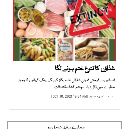
غذاؤں کا تنوع ختم ہونے لگا
انسانوں نے قیمتی قدرتی غذائی نظام بگاڑ کر رنگ برنگ کھانوں کا وجود
خطرے میں ڈال دیا…چشم کشا انکشافات
سید عاصم محمود
| OCT 10, 2021 10:34 AM |
ہمارے ساتھ شامل ہوں