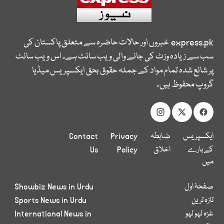
express.pk
خبروں اور حالات حاضرہ سے متعلق پاکستان کی
سب سے زیادہ وزٹ کی جانے والی ویب سائٹ ہے۔ اس ویب سائٹ
پر شائع شدہ تمام مواد کے جملہ حقوق بحق ایکسپریس میڈیا
گروپ محفوظ ہیں۔
ایکسپریس
ضابطہ
Privacy
Contact
کے بارے
اخلاق
Policy
Us
میں
صفحۂ اول
Showbiz News in Urdu
تازہ ترین
Sports News in Urdu
غزہ لہو لہو
International News in