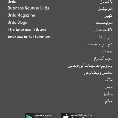
پاکستان
Urdu
Business News in Urdu
انٹر نیشنل
Urdu Magazine
کھیل
Urdu Blogs
انٹرٹینمنٹ
The Express Tribune
لائف اسٹائل
Express Entertainment
ٹاپ ٹرینڈ
دلچسپ و عجیب
صحت
سونے کے نرخ
پیٹرولیم مصنوعات کی قیمتیں
سائنس و ٹیکنالوجی
بلاگ
بزنس
ویڈیوز
جرائم