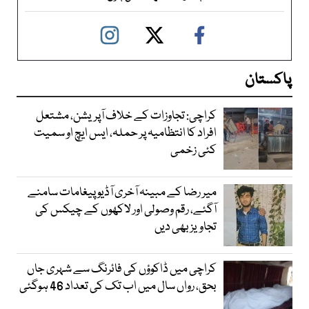
پاکستان
کراچی: تجاوزات کے خلاف آپریشن، مشتعل
افراد کا انتظامیہ پر حملہ، ایس ایچ او سمیت
کئی زخمی
میر رضا کے مبینہ آخری آڈیو پیغامات سامنے
آگئے، رقم وصولی اور لاکھوں کے چیکس کی
تجاویز بھی دیں
کراچی میں ڈاکوؤں کی فائرنگ سے شہری جاں
بحق، رواں سال میں اب تک کی تعداد 46 ہوگئی