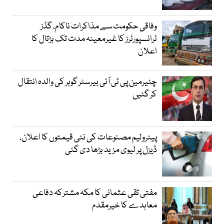
وفاقی حکومت سے مذاکرات ناکام، گڈز
ٹرانسپورٹرز کا غیرمعینہ مدت تک ہڑتال کا
اعلان
چئیرمین پی ٹی آئی بیرسٹر گوہر کی والدہ انتقال
کر گئیں
پیٹرولیم مصنوعات کی نئی قیمتوں کا اعلان،
ڈیزل پر لیوی مزید بڑھا دی گئی
مفتی تقی عثمانی کا مکہ مشترکہ دفاعی
معاہدے کا خیرمقدم