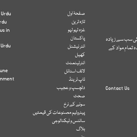
صفحۂ اول
 Urdu
تازہ ترین
rdu
غزہ لہو لہو
ws in
پاکستان
کی سب سے زیادہ
 Urdu
انٹر نیشنل
 تمام مواد کے
کھیل
انٹرٹینمنٹ
bune
لائف اسٹائل
inment
ٹاپ ٹرینڈ
دلچسپ و عجیب
Contact Us
صحت
سونے کے نرخ
پیٹرولیم مصنوعات کی قیمتیں
سائنس و ٹیکنالوجی
بلاگ