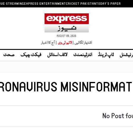
IVE STREAMING
EXPRESS ENTERTAINMENT
CRICKET PAKISTAN
TODAY'S PAPER
AUGUST 08, 2026
اشتہار لگائیں |
| آج کا اخبار
ر نیشنل
ٹاپ ٹرینڈ
انٹرٹینمنٹ
لائف اسٹائل
فیکٹ چیک
صحت
RONAVIRUS MISINFORMAT
No Post fo