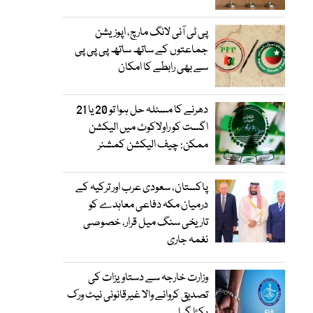
پی ٹی آئی لانگ مارچ، اپوزیشن
جماعتوں کے ساتھ ساتھ پی پی پی
سے بھی رابطے کا امکان
دھرنے کا مسئلہ حل ہوا تو 20 یا 21
اگست کو راولاکوٹ میں الیکشن
ممکن: چیف الیکشن کمشنر
پاکستان، سعودی عرب اور ترکیہ کے
درمیان مکہ دفاعی معاہدے کو
تاریخی سنگ میل قرار، خصوصی
نغمہ جاری
وزارت خارجہ سے دستاویزات کی
تصدیق کروانے والا غیرقانونی نیٹ ورک