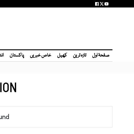
صفحۂ اول
تازہ ترین
کھیل
خاص خبریں
پاکستان
انٹ
ION
und