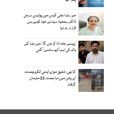
پکڑا گیا
میر رضا علی کیس میں پولیس سرجن
ڈاکٹر سمعیہ سید نے خود کو بے بس
قرار دے دیا
’پیسے جلد ادا کر دوں گا‘، میر رضا کے
والد کی اہم آڈیو سامنے آگئی
کراچی: شفیق موڑ پر اینٹی انکروچمنٹ
آپریشن میں مزاحمت، 33 ملزمان
گرفتار