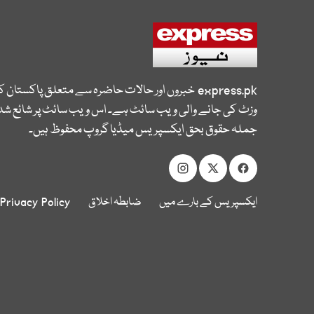
express.pk
خبروں اور حالات حاضرہ سے متعلق پاکستان 
وزٹ کی جانے والی ویب سائٹ ہے۔ اس ویب سائٹ پر شائع شدہ
جملہ حقوق بحق ایکسپریس میڈیا گروپ محفوظ ہیں۔
ایکسپریس کے بارے میں
ضابطہ اخلاق
Privacy Policy