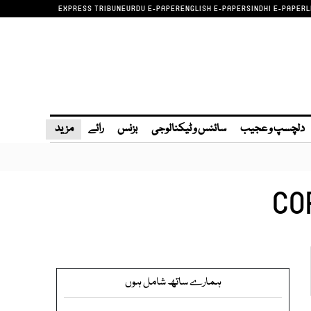
EXPRESS TRIBUNE
URDU E-PAPER
ENGLISH E-PAPER
SINDHI E-PAPER
L
دلچسپ و عجیب
سائنس و ٹیکنالوجی
بزنس
رائے
مزید
CO
ہمارے ساتھ شامل ہوں