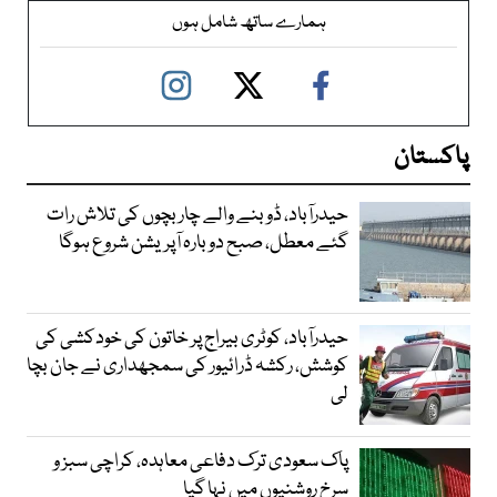
ہمارے ساتھ شامل ہوں
پاکستان
حیدرآباد، ڈوبنے والے چار بچوں کی تلاش رات
گئے معطل، صبح دوبارہ آپریشن شروع ہوگا
حیدرآباد، کوٹری بیراج پر خاتون کی خودکشی کی
کوشش، رکشہ ڈرائیور کی سمجھداری نے جان بچا
لی
پاک سعودی ترک دفاعی معاہدہ، کراچی سبز و
سرخ روشنیوں میں نہا گیا