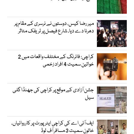
میر رضا کیس، دوستوں نے نرسری کے مقام پر
دھرنا دے دیا، شارع فیصل پر ٹریفک متاثر
کراچی: فائرنگ کے مختلف واقعات میں 2
خواتین سمیت 4 افراد زخمی
جشن آزادی کے موقع پر کراچی کی جھنڈا گلی
سیل
ایف آئی اے کی کراچی ایئرپورٹ پر کارروائیاں،
خاتون سمیت 3 مسافر آف لوڈ