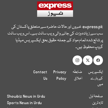
express.pk
خبروں اور حالات حاضرہ سے متعلق پاکستان کی
سب سے زیادہ وزٹ کی جانے والی ویب سائٹ ہے۔ اس ویب سائٹ
پر شائع شدہ تمام مواد کے جملہ حقوق بحق ایکسپریس میڈیا
گروپ محفوظ ہیں۔
ایکسپریس
ضابطہ
Privacy
Contact
کے بارے
اخلاق
Policy
Us
میں
صفحۂ اول
Showbiz News in Urdu
تازہ ترین
Sports News in Urdu