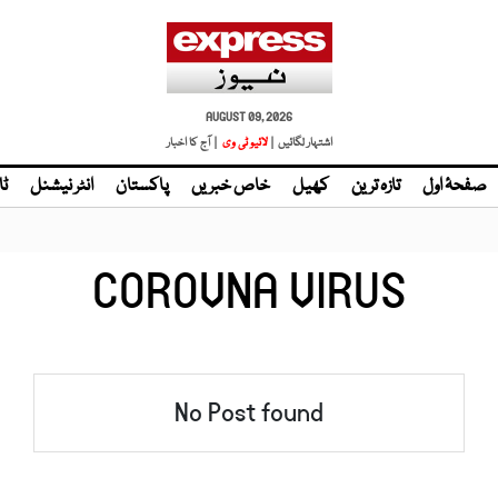
AUGUST 09, 2026
اشتہار لگائیں |
| آج کا اخبار
صفحۂ اول
تازہ ترین
کھیل
خاص خبریں
پاکستان
انٹر نیشنل
ٹا
COROVNA VIRUS
No Post found