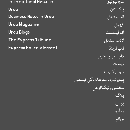
غزہ لہو لہو
International News in
پاکستان
Urdu
Business News in Urdu
انٹر نیشنل
Urdu Magazine
کھیل
Urdu Blogs
انٹرٹینمنٹ
The Express Tribune
لائف اسٹائل
Express Entertainment
ٹاپ ٹرینڈ
دلچسپ و عجیب
صحت
سونے کے نرخ
پیٹرولیم مصنوعات کی قیمتیں
سائنس و ٹیکنالوجی
بلاگ
بزنس
ویڈیوز
جرائم