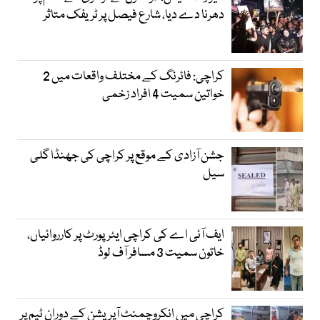
دھرنا دے دیا، شارع فیصل پر ٹریفک متاثر
کراچی: فائرنگ کے مختلف واقعات میں 2
خواتین سمیت 4 افراد زخمی
جشن آزادی کے موقع پر کراچی کی جھنڈا گلی
سیل
ایف آئی اے کی کراچی ایئرپورٹ پر کارروائیاں،
خاتون سمیت 3 مسافر آف لوڈ
کراچی میں انکروچمنٹ آپریشن کے دوران ٹیم پر