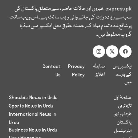
express.pk
خبروں اور حالات حاضرہ سے متعلق پاکستان کی
سب سے زیادہ وزٹ کی جانے والی ویب سائٹ ہے۔ اس ویب سائٹ
پر شائع شدہ تمام مواد کے جملہ حقوق بحق ایکسپریس میڈیا
گروپ محفوظ ہیں۔
ایکسپریس
ضابطہ
Privacy
Contact
کے بارے
اخلاق
Policy
Us
میں
صفحۂ اول
Showbiz News in Urdu
تازہ ترین
Sports News in Urdu
غزہ لہو لہو
International News in
پاکستان
Urdu
Business News in Urdu
انٹر نیشنل