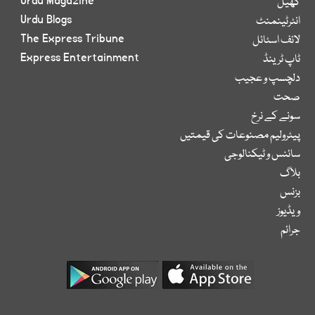
Urdu Magazine
کھیل
Urdu Blogs
انٹرٹینمنٹ
The Express Tribune
لائف اسٹائل
Express Entertainment
ٹاپ ٹرینڈ
دلچسپ و عجیب
صحت
سونے کے نرخ
پیٹرولیم مصنوعات کی قیمتیں
سائنس و ٹیکنالوجی
بلاگ
بزنس
ویڈیوز
جرائم