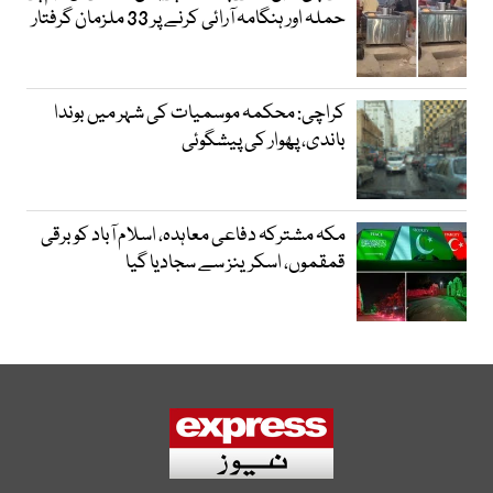
حملہ اور ہنگامہ آرائی کرنے پر 33 ملزمان گرفتار
کراچی: محکمہ موسمیات کی شہر میں بوندا
باندی، پھوار کی پیشگوئی
مکہ مشترکہ دفاعی معاہدہ، اسلام آباد کو برقی
قمقموں، اسکرینز سے سجادیا گیا