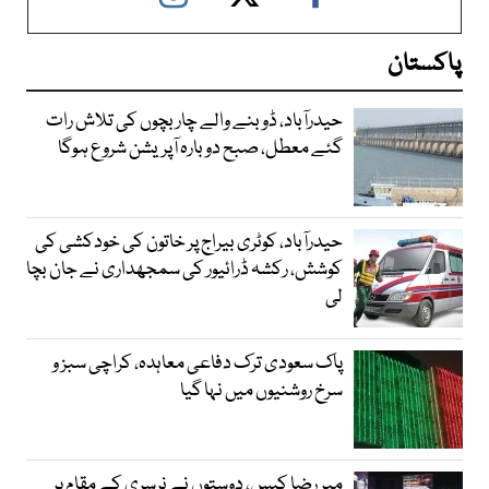
پاکستان
حیدرآباد، ڈوبنے والے چار بچوں کی تلاش رات
گئے معطل، صبح دوبارہ آپریشن شروع ہوگا
حیدرآباد، کوٹری بیراج پر خاتون کی خودکشی کی
کوشش، رکشہ ڈرائیور کی سمجھداری نے جان بچا
لی
پاک سعودی ترک دفاعی معاہدہ، کراچی سبز و
سرخ روشنیوں میں نہا گیا
میر رضا کیس، دوستوں نے نرسری کے مقام پر