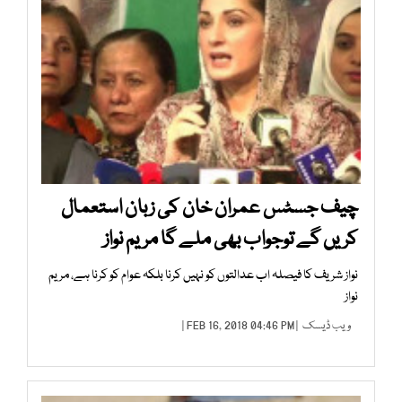
چیف جسٹس عمران خان کی زبان استعمال
کریں گے توجواب بھی ملے گا مریم نواز
نواز شریف کا فیصلہ اب عدالتوں کو نہیں کرنا بلکہ عوام کو کرنا ہے، مریم
نواز
ویب ڈیسک
| FEB 16, 2018 04:46 PM |