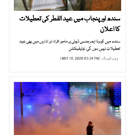
سندھ اور پنجاب میں عید الفطر کی تعطیلات
کا اعلان
سندھ میں کورونا ایمرجنسی ڈیوٹی پر مامور افراد اور اداروں میں بھی عید
تعطیلات نہیں ہوں گی، نوٹیفیکشن
ویب ڈیسک
| MAY 19, 2020 03:34 PM |