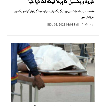
کورونا ویکسین کا پہلا ٹیکہ لگا دیا گیا
متحدہ عرب امارات نے چین کی کمپنی سینو فارما کی تیار کردہ ویکسین
خریدی ہے
ویب ڈیسک
| NOV 03, 2020 08:08 PM |