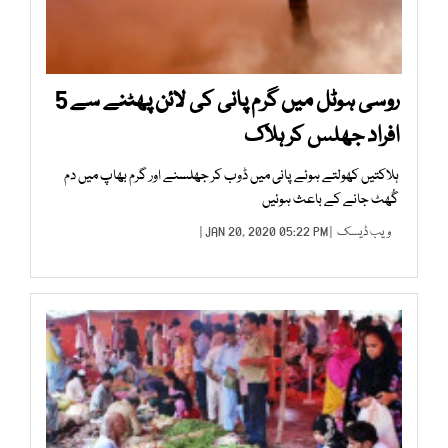
روسی ہوٹل میں گرم پانی کی لائن پھٹنے سے 5
افراد جھلس کر ہلاک
ہلاکتیں کھولتے ہوئے پانی میں ڈوب کر جھلسنے اور گرم بھاپ میں دم
گُھٹ جانے کے باعث ہوئیں
ویب ڈیسک
| JAN 20, 2020 05:22 PM |