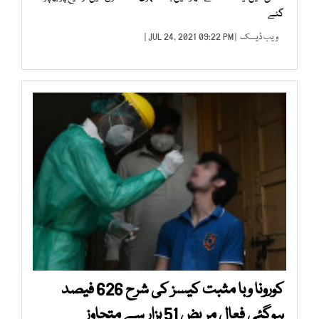
گئے
ویب ڈیسک
| JUL 24, 2021 09:22 PM |
کورونا وبا مثبت کیسز کی شرح 626 فیصد
ہوگئی فعال مریض 51 ہزار سے متجاوز