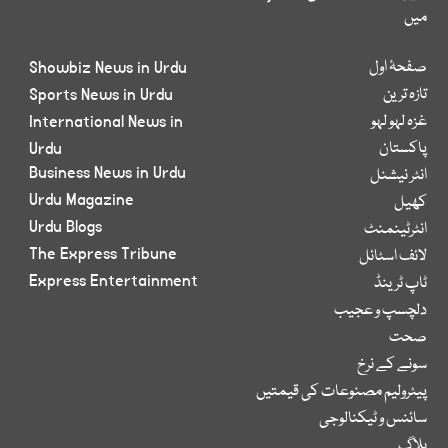
میں
صفحۂ اول
Showbiz News in Urdu
تازہ ترین
Sports News in Urdu
غزہ لہو لہو
International News in
پاکستان
Urdu
Business News in Urdu
انٹر نیشنل
Urdu Magazine
کھیل
Urdu Blogs
انٹرٹینمنٹ
The Express Tribune
لائف اسٹائل
Express Entertainment
ٹاپ ٹرینڈ
دلچسپ و عجیب
صحت
سونے کے نرخ
پیٹرولیم مصنوعات کی قیمتیں
سائنس و ٹیکنالوجی
بلاگ