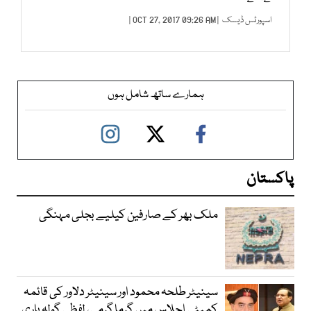
اسپورٹس ڈیسک
| OCT 27, 2017 09:26 AM |
ہمارے ساتھ شامل ہوں
پاکستان
ملک بھر کے صارفین کیلیے بجلی مہنگی
سینیٹر طلحہ محمود اور سینیٹر دلاور کی قائمہ
کمیٹی اجلاس میں گرما گرمی، لفظی گولہ باری