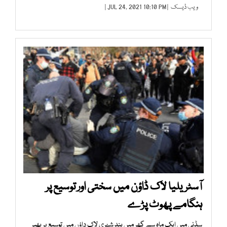
ویب ڈیسک
| JUL 24, 2021 10:10 PM |
آسٹریلیا لاک ڈاؤن میں سختی اور توسیع پر
ہنگامے پھوٹ پڑے
سڈنی میں ایک ماہ سے گھر میں بند شہری لاک داؤں میں توسیع پر بھپر