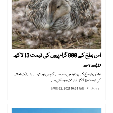
اس بطخ کے 800 گرام پروں کی قیمت 13 لاکھ
روپے ہے
ایلڈر پولر بطخ کے پر دنیا میں سب سے گرم ہیں اور ان سے بنے ایک لحاف
کی قیمت 15 لاکھ ڈالر تک ہوسکتی ہے
ویب ڈیسک
| AUG 02, 2021 10:34 AM |