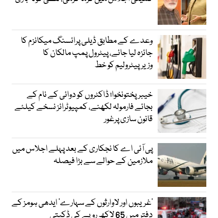
وعدے کے مطابق ڈیلی پرائسنگ میکانزم کا
جائزہ لیا جائے، پیٹرول پمپ مالکان کا
وزیرپیٹرولیم کو خط
خیبرپختونخوا؛ ڈاکٹروں کو دوائی کے نام کے
بجائے فارمولہ لکھنے، کمپیوٹرائز نسخے کیلئے
قانون سازی پرغور
پی آئی اے کا نجکاری کے بعد پہلے اجلاس میں
ملازمین کے حوالے سے بڑا فیصلہ
’غریبوں اور لاوارثوں کے سہارے‘ ایدھی ہومز کے
دفتر میں 65 لاکھ روپے کی ڈکیتی