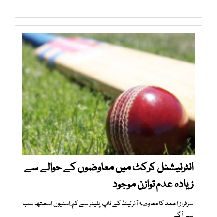
انٹرنیشنل کرکٹ میں معاوضوں کے حوالے سے
زیادہ عدم توازن موجود
سرفراز احمد کا معاوضہ آئرلینڈ کے ٹاپ پلیئر سے کم،اسٹیون اسمتھ سب
سے آگے