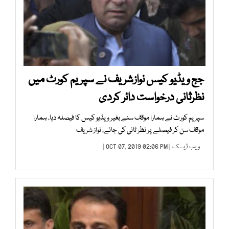
جج ویڈیو کیس نوازشریف نے سپریم کورٹ میں
نظرثانی درخواست دائر کردی
سپریم کورٹ نے ہمارا موقف سنے بغیر ویڈیو کیس کا فیصلہ دیا، ہمارا
موقف سن کر فیصلے پر نظر ثانی کی جائے، نواز شریف
ویب ڈیسک
| OCT 07, 2019 02:06 PM |