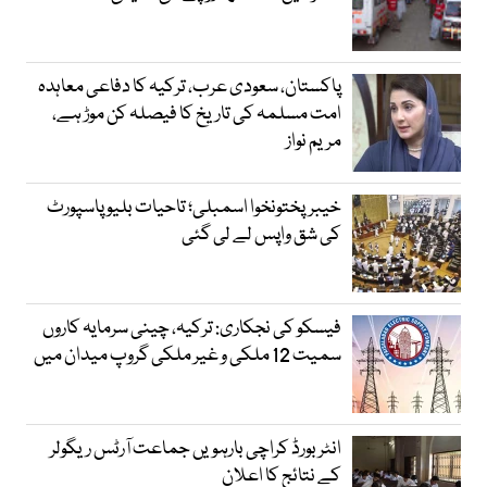
پاکستان، سعودی عرب، ترکیہ کا دفاعی معاہدہ
امت مسلمہ کی تاریخ کا فیصلہ کن موڑ ہے،
مریم نواز
خیبرپختونخوا اسمبلی؛ تاحیات بلیو پاسپورٹ
کی شق واپس لے لی گئی
فیسکو کی نجکاری: ترکیہ، چینی سرمایہ کاروں
سمیت 12 ملکی و غیر ملکی گروپ میدان میں
انٹر بورڈ کراچی بارہویں جماعت آرٹس ریگولر
کے نتائج کا اعلان