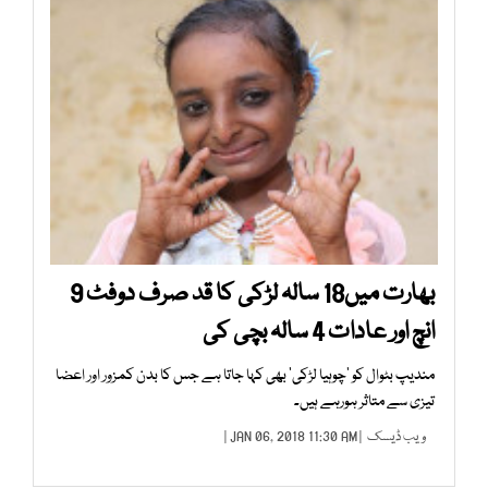
بھارت میں18 سالہ لڑکی کا قد صرف دوفٹ 9
انچ اور عادات 4 سالہ بچی کی
مندیپ بٹوال کو ’چوہیا لڑکی‘ بھی کہا جاتا ہے جس کا بدن کمزور اور اعضا
تیزی سے متاثر ہورہے ہیں۔
ویب ڈیسک
| JAN 06, 2018 11:30 AM |