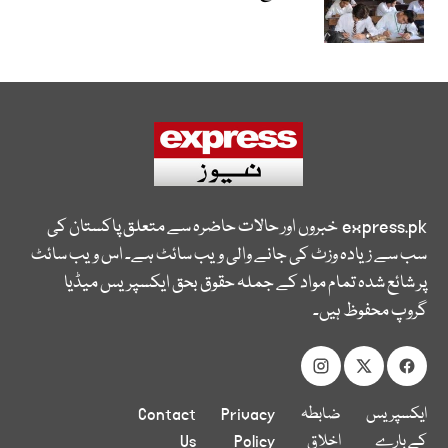
express.pk
خبروں اور حالات حاضرہ سے متعلق پاکستان کی
سب سے زیادہ وزٹ کی جانے والی ویب سائٹ ہے۔ اس ویب سائٹ
پر شائع شدہ تمام مواد کے جملہ حقوق بحق ایکسپریس میڈیا
گروپ محفوظ ہیں۔
ایکسپریس
ضابطہ
Privacy
Contact
کے بارے
اخلاق
Policy
Us