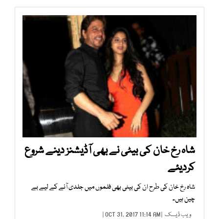
شاہ رخ خان کی بیٹی نے بھی آڈیشنز دینے شروع
کردیئے
شاہ رخ خان کی طرح ان کی بیٹی بھی فلموں میں جلدی آنے کے لیے بے
چین ہیں۔
ویب ڈیسک
| OCT 31, 2017 11:14 AM |