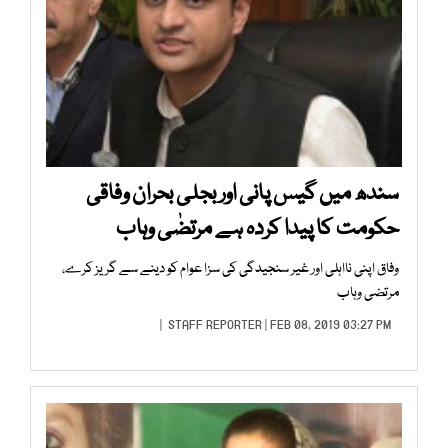
سندھ میں گیس پانی اور بجلی بحران وفاقی
حکومت کا پیدا کردہ ہے مرتضٰی وہاب
وفاق اپنی نااہلی اور غیر سنجیدگی کی سزا عوام کو دینے سے گریز کرے،
مرتضی وہاب
STAFF REPORTER
| FEB 08, 2019 03:27 PM |