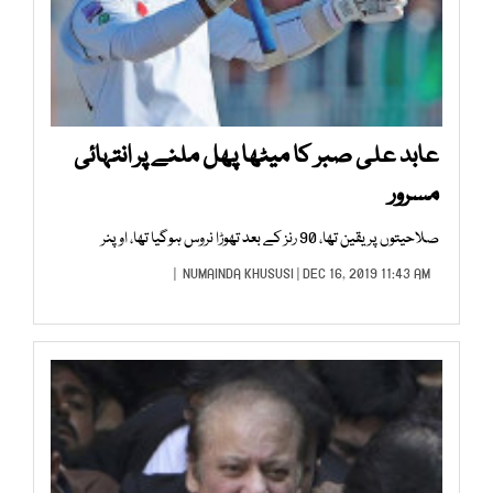
عابد علی صبر کا میٹھا پھل ملنے پر انتہائی
مسرور
صلاحیتوں پر یقین تھا، 90 رنز کے بعد تھوڑا نروس ہوگیا تھا، اوپنر
NUMAINDA KHUSUSI
| DEC 16, 2019 11:43 AM |