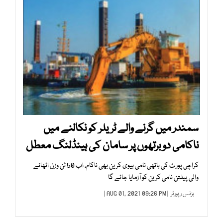
سمندر میں گرنے والے ٹریلر کو نکالنے میں
ناکامی دو برتھوں پر سامان کی ہینڈلنگ معطل
کراچی پورٹ کی ہاتھی نامی ہیوی کرین بھی ناکام، اب 50 ٹن وزن اٹھانے
والی پیلتن نامی کرین کو آزمایا جائے گا
بزنس رپورٹر
| AUG 01, 2021 09:26 PM |