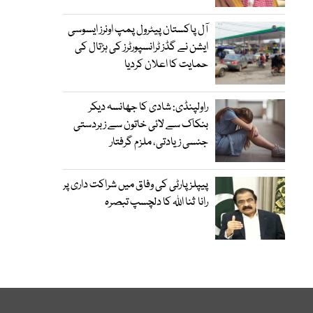
آل پاکستان پیٹرول پمپ اونرز ایسوسی
ایشن نے گڈز ٹرانسپورٹرز کی ہڑتال کی
حمایت کا اعلان کردیا
راولپنڈی: شادی کا جھانسہ دیکر
بنکاک سے لائی خاتون سے زبردستی
جنسی زیادتی، ملزم گرفتار
پیپلز پارٹی کی وفاق میں شراکت داری پر
رانا ثنا اللہ کا دلچسپ تبصرہ