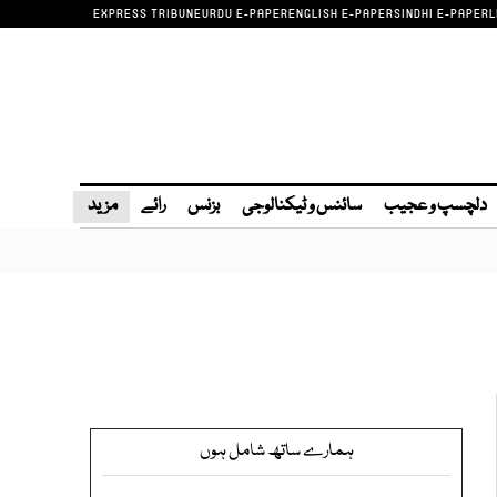
EXPRESS TRIBUNE
URDU E-PAPER
ENGLISH E-PAPER
SINDHI E-PAPER
L
دلچسپ و عجیب
سائنس و ٹیکنالوجی
بزنس
رائے
مزید
ہمارے ساتھ شامل ہوں