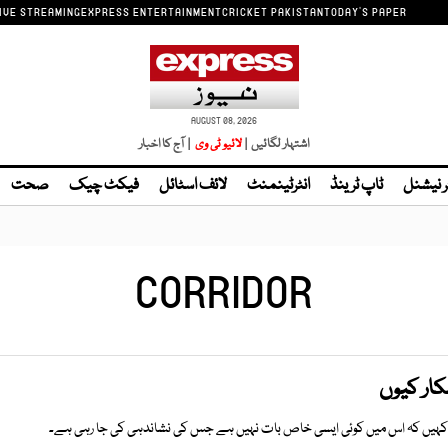
IVE STREAMING
EXPRESS ENTERTAINMENT
CRICKET PAKISTAN
TODAY'S PAPER
AUGUST 08, 2026
اشتہار لگائیں |
| آج کا اخبار
ر نیشنل
ٹاپ ٹرینڈ
انٹرٹینمنٹ
لائف اسٹائل
فیکٹ چیک
صحت
CORRIDOR
کار کیوں
 کہیں کہ اس میں کوئی ایسی خاص بات نہیں ہے جس کی نشاندہی کی جا رہی ہے۔