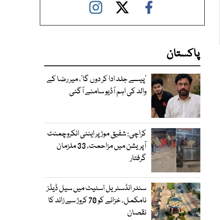
پاکستان
’پیسے جلد ادا کر دوں گا‘، میر رضا کے
والد کی اہم آڈیو سامنے آگئی
کراچی: شفیق موڑ پر اینٹی انکروچمنٹ
آپریشن میں مزاحمت، 33 ملزمان
گرفتار
سندر انڈسٹریل اسٹیٹ میں سیل ڈیڈز
نامکمل، خزانے کو 70 کروڑ سے زائد کا
نقصان