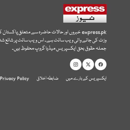
express.pk
خبروں اور حالات حاضرہ سے متعلق پاکستان 
وزٹ کی جانے والی ویب سائٹ ہے۔ اس ویب سائٹ پر شائع شدہ
جملہ حقوق بحق ایکسپریس میڈیا گروپ محفوظ ہیں۔
ایکسپریس کے بارے میں
ضابطہ اخلاق
Privacy Policy