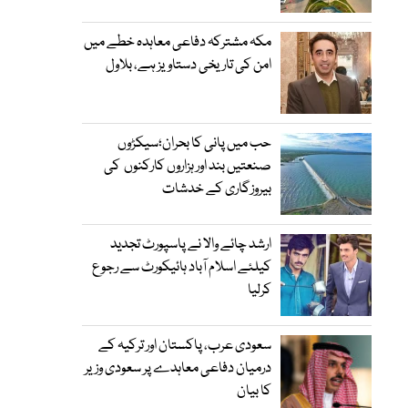
مکہ مشترکہ دفاعی معاہدہ خطے میں
امن کی تاریخی دستاویز ہے، بلاول
حب میں پانی کا بحران؛سیکڑوں
صنعتیں بند اور ہزاروں کارکنوں کی
بیروزگاری کے خدشات
ارشد چائے والا نے پاسپورٹ تجدید
کیلئے اسلام آباد ہائیکورٹ سے رجوع
کرلیا
سعودی عرب، پاکستان اور ترکیہ کے
درمیان دفاعی معاہدے پر سعودی وزیر
کا بیان