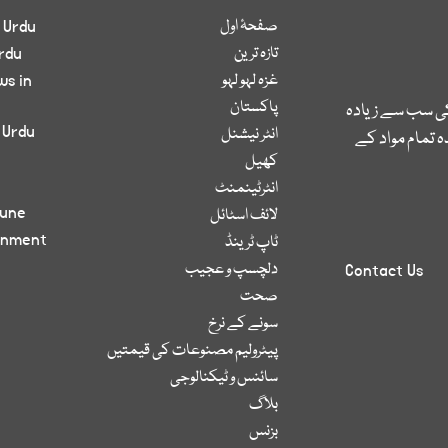
صفحۂ اول
 Urdu
تازہ ترین
rdu
غزہ لہو لہو
ws in
پاکستان
کی سب سے زیادہ
 Urdu
انٹر نیشنل
 تمام مواد کے
کھیل
انٹرٹینمنٹ
bune
لائف اسٹائل
inment
ٹاپ ٹرینڈ
دلچسپ و عجیب
Contact Us
صحت
سونے کے نرخ
پیٹرولیم مصنوعات کی قیمتیں
سائنس و ٹیکنالوجی
بلاگ
بزنس