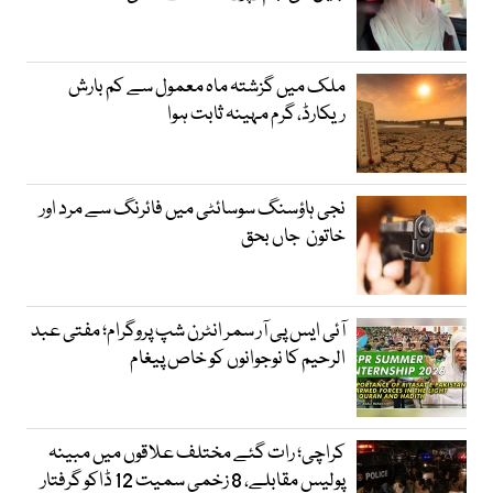
ملک میں گزشتہ ماہ معمول سے کم بارش
ریکارڈ، گرم مہینہ ثابت ہوا
نجی ہاؤسنگ سوسائٹی میں فائرنگ سے مرد اور
خاتون جاں بحق
آئی ایس پی آر سمر انٹرن شپ پروگرام؛ مفتی عبد
الرحیم کا نوجوانوں کو خاص پیغام
کراچی؛ رات گئے مختلف علاقوں میں مبینہ
پولیس مقابلے، 8 زخمی سمیت 12 ڈاکو گرفتار