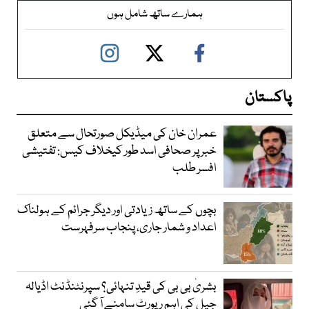
ہمارے ساتھ شامل ہوں
پاکستان
عمران خان کی میڈیکل صورتحال سے متعلق
خبر پر صحافی اسد طور کیخلاف کیس: تفتیشی
افسر طلب
بچوں کے ساتھ زیادتی اور دیگر جرائم کے ہولناک
اعداد و شمار جاری، پنجاب سرفہرست
بشریٰ بی بی کی قیدِ تنہائی؟ سپرنٹنڈنٹ اڈیالہ
جیل کی اہم رپورٹ سامنے آ گئی