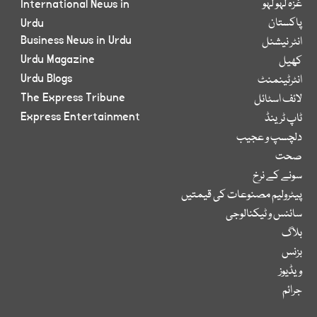
غزہ لہو لہو
International News in
پاکستان
Urdu
Business News in Urdu
انٹر نیشنل
Urdu Magazine
کھیل
Urdu Blogs
انٹرٹینمنٹ
The Express Tribune
لائف اسٹائل
Express Entertainment
ٹاپ ٹرینڈ
دلچسپ و عجیب
صحت
سونے کے نرخ
پیٹرولیم مصنوعات کی قیمتیں
سائنس و ٹیکنالوجی
بلاگ
بزنس
ویڈیوز
جرائم