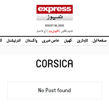
AUGUST 06, 2026
اشتہار لگائیں |
لائیو ٹی وی
| آج کا اخبار
صفحۂ اول
تازہ ترین
کھیل
خاص خبریں
پاکستان
انٹر نیشنل
ٹا
CORSICA
No Post found