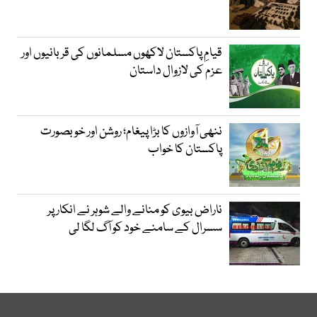
قیامِ پاکستان لاکھوں مسلمانوں کی قربانیوں اور
عزم کی لازوال داستان
ننھی آوازوں کا بڑا پیغام؛ روشن اور خوبصورت
پاکستان کا خواب
ناراض بیوی کو منانے والے شوہر نے انکار پر
سسرال کے سامنے خود کو آگ لگا لی