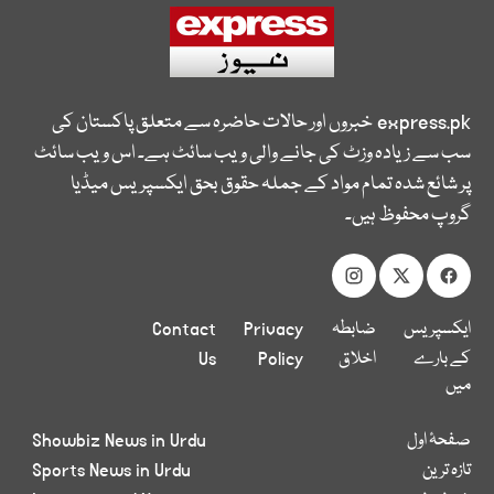
express.pk
خبروں اور حالات حاضرہ سے متعلق پاکستان کی
سب سے زیادہ وزٹ کی جانے والی ویب سائٹ ہے۔ اس ویب سائٹ
پر شائع شدہ تمام مواد کے جملہ حقوق بحق ایکسپریس میڈیا
گروپ محفوظ ہیں۔
ایکسپریس
ضابطہ
Privacy
Contact
کے بارے
اخلاق
Policy
Us
میں
صفحۂ اول
Showbiz News in Urdu
تازہ ترین
Sports News in Urdu